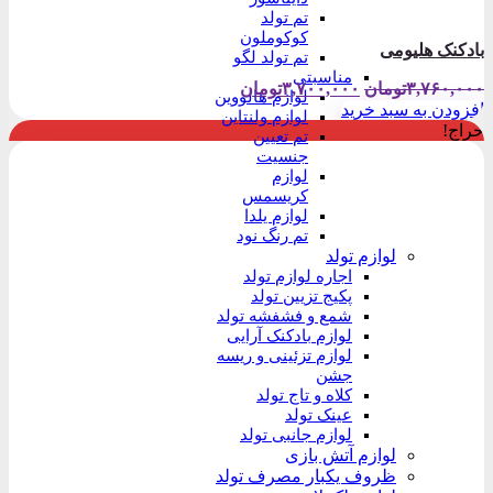
تم تولد
کوکوملون
بادکنک هلیومی
تم تولد لگو
مناسبتی
قیمت
قیمت
۳,۷۶۰,۰۰۰
تومان
۳,۷۰۰,۰۰۰
تومان
لوازم هالووین
اصلی:
فعلی:
افزودن به سبد خرید
لوازم ولنتاین
۳,۷۶۰,۰۰۰تومان
۳,۷۰۰,۰۰۰تومان.
حراج!
تم تعیین
بود.
جنسیت
لوازم
کریسمس
لوازم یلدا
تم رنگ نود
لوازم تولد
اجاره لوازم تولد
پکیج تزیین تولد
شمع و فشفشه تولد
لوازم بادکنک آرایی
لوازم تزئینی و ریسه
جشن
کلاه و تاج تولد
عینک تولد
لوازم جانبی تولد
لوازم آتش بازی
ظروف یکبار مصرف تولد