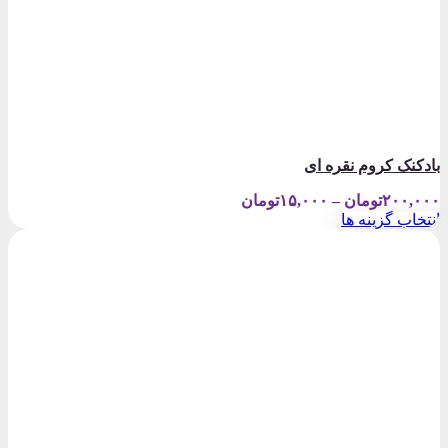
بادکنک کروم نقره ای
Price
۲۰۰,۰۰۰
تومان
–
۱۵,۰۰۰
تومان
range:
انتخاب گزینه ها
۱۵,۰۰۰تومان
این
through
محصول
۲۰۰,۰۰۰تومان
دارای
انواع
مختلفی
می
باشد.
گزینه
ها
ممکن
است
در