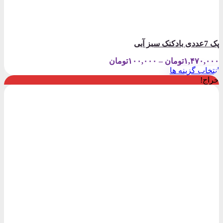
پک 7عددی بادکنک سبز آبی
Price
۱,۴۷۰,۰۰۰
تومان
–
۱۰۰,۰۰۰
تومان
range:
انتخاب گزینه ها
۱۰۰,۰۰۰تومان
این
حراج!
through
محصول
۱,۴۷۰,۰۰۰تومان
دارای
انواع
مختلفی
می
باشد.
گزینه
ها
ممکن
است
در
صفحه
محصول
انتخاب
شوند