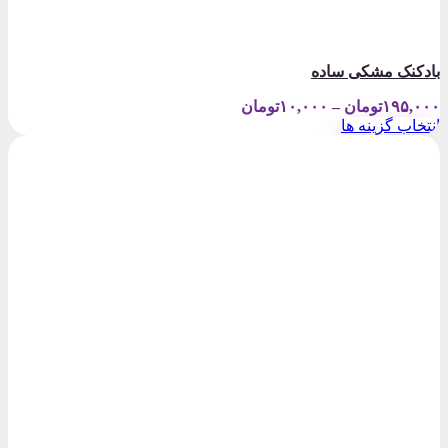
بادکنک مشکی ساده
Price
۱۹۵,۰۰۰
تومان
–
۱۰,۰۰۰
تومان
range:
انتخاب گزینه ها
۱۰,۰۰۰تومان
این
through
محصول
۱۹۵,۰۰۰تومان
دارای
انواع
مختلفی
می
باشد.
گزینه
ها
ممکن
است
در
صفحه
محصول
انتخاب
شوند