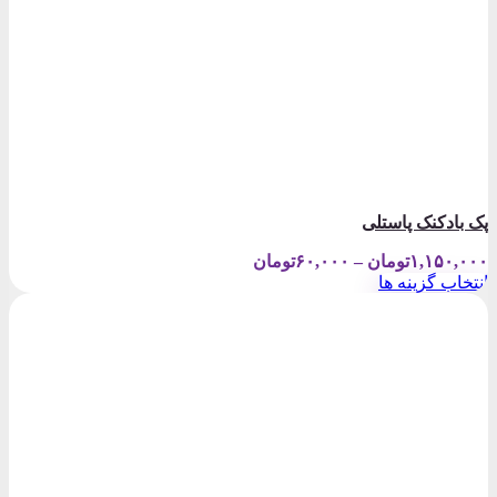
پک بادکنک پاستلی
Price
۱,۱۵۰,۰۰۰
تومان
–
۶۰,۰۰۰
تومان
range:
انتخاب گزینه ها
۶۰,۰۰۰تومان
این
through
محصول
۱,۱۵۰,۰۰۰تومان
دارای
انواع
مختلفی
می
باشد.
گزینه
ها
ممکن