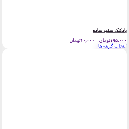
بادکنک سفید ساده
Price
۱۹۵,۰۰۰
تومان
–
۱۰,۰۰۰
تومان
range:
انتخاب گزینه ها
۱۰,۰۰۰تومان
این
through
محصول
۱۹۵,۰۰۰تومان
دارای
انواع
مختلفی
می
باشد.
گزینه
ها
ممکن
است
در
صفحه
محصول
انتخاب