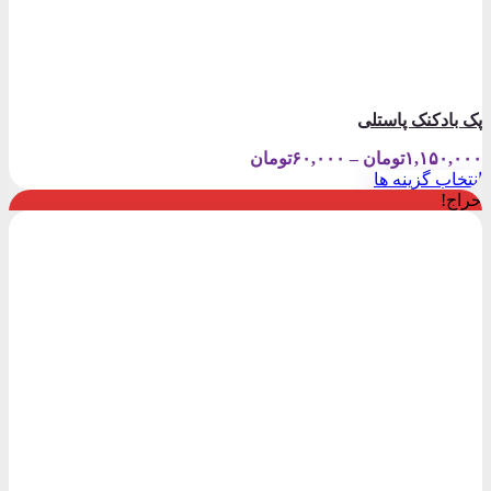
پک بادکنک پاستلی
Price
۱,۱۵۰,۰۰۰
تومان
–
۶۰,۰۰۰
تومان
range:
انتخاب گزینه ها
۶۰,۰۰۰تومان
این
حراج!
through
محصول
۱,۱۵۰,۰۰۰تومان
دارای
انواع
مختلفی
می
باشد.
گزینه
ها
ممکن
است
در
صفحه
محصول
انتخاب