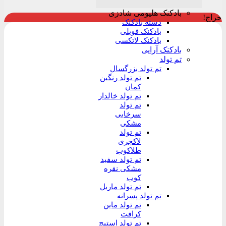
بادکنک هلیومی شادزی
حراج!
دسته بادکنک
بادکنک فویلی
بادکنک لاتکسی
بادکنک آرایی
تم تولد
تم تولد بزرگسال
تم تولد رنگین
کمان
تم تولد خالدار
تم تولد
سرخابی
مشکی
تم تولد
لاکچری
طلاکوب
تم تولد سفید
مشکی نقره
کوب
تم تولد ماربل
تم تولد پسرانه
تم تولد ماین
کرافت
تم تولد استیچ