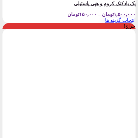
پک بادکنک کروم و هپی پاستیلی
Price
۱,۵۰۰,۰۰۰
تومان
–
۱۵۰,۰۰۰
تومان
range:
انتخاب گزینه ها
۱۵۰,۰۰۰تومان
این
حراج!
through
محصول
۱,۵۰۰,۰۰۰تومان
دارای
انواع
مختلفی
می
باشد.
گزینه
ها
ممکن
است
در
صفحه
محصول
انتخاب
شوند