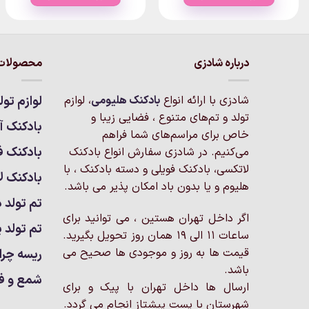
درباره شادزی
محصولات 
شادزی با ارائه انواع
بادکنک‌ هلیومی
، لوازم
لوازم تول
تولد و تم‌های متنوع ، فضایی زیبا و
بادکنک آر
خاص برای مراسم‌های شما فراهم
بادکنک ف
می‌کنیم. در شادزی سفارش انواع بادکنک
لاتکسی، بادکنک فویلی و دسته بادکنک ، با
بادکنک ل
هلیوم و یا بدون باد امکان پذیر می باشد.
تم تولد د
اگر داخل تهران هستین ، می توانید برای
تم تولد پ
ساعات 11 الی 19 همان روز تحویل بگیرید.
قیمت ها به روز و موجودی ها صحیح می
ریسه چرا
باشد.
شمع و ف
ارسال ها داخل تهران با پیک و برای
شهرستان با پست پیشتاز انجام می گردد.