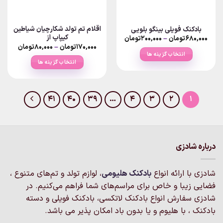
است
در
صفحه
اقلام تم تولد شکارچیان شیاطین
بادکنک فویلی بینگو بلویی
محصول
کیپاپ از
Price
۶۸۰,۰۰۰
تومان
–
۲۰۰,۰۰۰
تومان
انتخاب
range:
Price
۱۷۰,۰۰۰
تومان
–
۸۰,۰۰۰
تومان
۲۰۰,۰۰۰تومان
range:
شوند
انتخاب گزینه ها
through
انتخاب گزینه ها
۶۸۰,۰۰۰تومان
rough
این
۱۷۰,۰۰۰توما
این
محصول
محصول
دارای
دارای
انواع
41
40
39
…
4
3
2
1
انواع
مختلفی
مختلفی
می
می
باشد.
باشد.
گزینه
درباره شادزی
گزینه
ها
ها
ممکن
ممکن
است
شادزی با ارائه انواع
بادکنک‌ هلیومی
، لوازم تولد و تم‌های متنوع ،
است
در
فضایی زیبا و خاص برای مراسم‌های شما فراهم می‌کنیم. در
در
صفحه
شادزی سفارش انواع بادکنک لاتکسی، بادکنک فویلی و دسته
صفحه
محصول
محصول
بادکنک ، با هلیوم و یا بدون باد امکان پذیر می باشد.
انتخاب
انتخاب
شوند