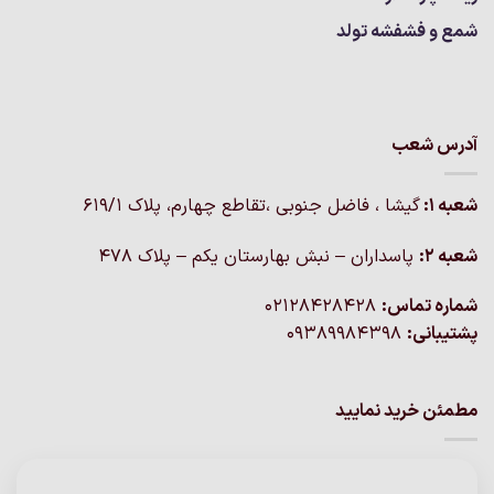
شمع و فشفشه تولد
آدرس شعب
شعبه 1:
گيشا ، فاضل جنوبی ،تقاطع چهارم، پلاک 619/1
شعبه 2:
پاسداران – نبش بهارستان یکم – پلاک ۴۷۸
شماره تماس:
02128428428
پشتیبانی:
09389984398
مطمئن خرید نمایید