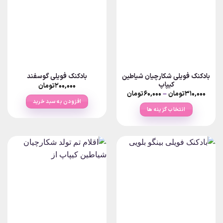
باشد.
گزینه
ها
ممکن
است
در
صفحه
بادکنک فویلی شکارچیان شیاطین
بادکنک فویلی گوسفند
محصول
کیپاپ
۲۰۰,۰۰۰
تومان
انتخاب
Price
۳۱۰,۰۰۰
تومان
–
۶۰,۰۰۰
تومان
range:
شوند
افزودن به سبد خرید
۶۰,۰۰۰تومان
انتخاب گزینه ها
through
۳۱۰,۰۰۰تومان
این
محصول
دارای
انواع
مختلفی
می
باشد.
گزینه
ها
ممکن