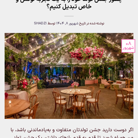
خاص تبدیل کنیم؟
نوشته شده در تاریخ
شهریور 8, 1404
توسط
SHADZI
08
شهریور
اگر دوست دارید جشن تولدتان متفاوت و به‌یادماندنی باشد، با
من همراه شوید تا قدم به قدم رازهای داشتن یک جشن تولد