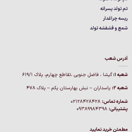
تم تولد پسرانه
ریسه چراغدار
شمع و فشفشه تولد
آدرس شعب
شعبه 1:
گيشا ، فاضل جنوبی ،تقاطع چهارم، پلاک 619/1
شعبه 2:
پاسداران – نبش بهارستان یکم – پلاک ۴۷۸
شماره تماس:
02128428428
پشتیبانی:
09389984398
مطمئن خرید نمایید