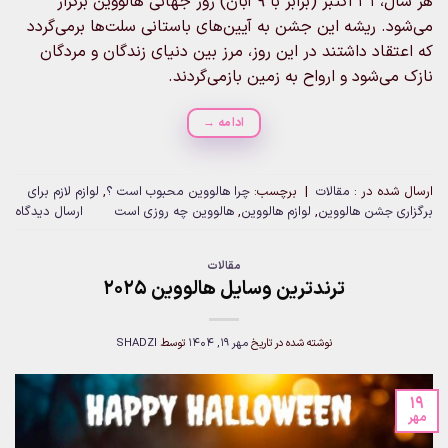
هر سال، ۳۱ اکتبر (برابر با ۹ آبان) روز جهانی هالووین برگزار
می‌شود. ریشه این جشن به آیین‌های باستانی سلت‌ها برمی‌گردد
که اعتقاد داشتند در این روز، مرز بین دنیای زندگان و مردگان
نازک می‌شود و ارواح به زمین بازمی‌گردند.
ادامه
→
ارسال شده در :
مقالات
|
برچسب:
چرا هالووین محبوب است ؟
,
لوازم لازم برای
برگزاری جشن هالووین
,
لوازم هالووین
,
هالووین چه روزی است
ارسال دیدگاه
مقالات
ترندترین وسایل هالووین ۲۰۲۵
نوشته شده در تاریخ
مهر 19, 1404
توسط
SHADZI
19
مهر