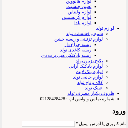
لوازم هالووین
تعیین جنسیت
لوازم ولنتاین
لوازم کریسمس
لوازم یلدا
لوازم تولد
شمع و فشفشه تولد
لوازم تزئینی و ریسه جشن
ریسه چراغ دار
ریسه کاغذی تولد
ریسه بادکنکی هپی برث دی
پکیج تزیین تولد
لوازم بادکنک آرایی
لوازم بلک لایت
لوازم جانبی تولد
کلاه و تاج تولد
عینک تولد
ظروف یکبار مصرف تولد
شماره تماس و واتس اپ : 02128428428
ورود
الزامی
نام کاربری یا آدرس ایمیل
*