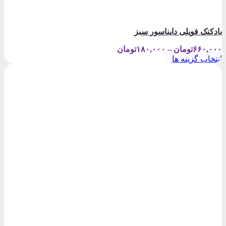
بادکنک فویلی دایناسور سبز
Price
۶۶۰,۰۰۰
تومان
–
۱۸۰,۰۰۰
تومان
range:
انتخاب گزینه ها
۱۸۰,۰۰۰تومان
این
through
محصول
۶۶۰,۰۰۰تومان
دارای
انواع
مختلفی
می
باشد.
گزینه
ها
ممکن
است
در
صفحه
محصول
انتخاب
شوند