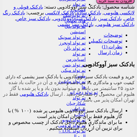
افزودن به سبد خرید
تم تولد
آووکادویی
شناسه محصول:
بادکنک سبز آووکادویی
دسته:
بادکنک فویلی و
فضانورد
عدد
لاتکسی هلیومی
,
بادکنک ساده
,
بادکنک لاتکسی
برچسب:
بادکنک رنگ
تم تولد سگ
خاص
,
بادکنک سبز
,
بادکنک سبز آووکادویی
,
بادکنک سبز خاص
,
های نگهبان
بادکنک سبز هلیومی
,
بادکنک سبز یشمی
تم تولد پلی
استیشن
توضیحات
تم تولد سونیک
توضیحات تکمیلی
تم تولد اونجرز
نظرات (1)
تم تولد بالن
زمان ارسال
تم تولد
اسپایدرمن
بادکنک سبز آووکادویی
تم تولد بتمن
تم تولد میکی
موس
خرید و قیمت بادکنک سبز آووکادویی یا بادکنک سبز یشمی
که دارای
تم تولد ماشین
و
اندازه ی آن در حالت باد شده
کیفیت خوب و ماندگاری بالا می باشد
ها
حدود ۲۵ سانتیمتر می باشد و میتوانید بدون باد و یا پر شده با گاز
تم تولد دخترانه
هلیوم این محصول را سفارش دهید . ارسال
بادکنک هلیومی
فقط در
تم تولد
تهران امکان پذیر می باشد .
شکارچیان
شیاطین
ارسال بادکنک سبز آووکادویی هلیومی پر شده (۱۰۰ % ) با
کیپاپ
گاز هلیوم فقط برای تهران امکان پذیر است
تم تولد لبوبو
ما برای ماندگاری هلیوم داخل بادکنک از چسب مخصوص و
تم تولد کرومی
برای تزیین آن از ربان استفاده میکنیم .
تم تولد LOL –
ال و ال