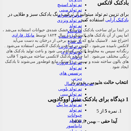
بادکنک لاتکس
تم تولد استیچ
تم تولد مینی
برای تزیین تم تولد میتوانید از ترکیب رنگ بادکنک سبز و طلایی در
موس دخترانه
بادکنک آرایی
استفاده کنید
تم تولد ونزدی
تم تولد
در ابتدا برای ساخت بادکنک از مثانه خشک شده‌ی حیوانات استفاده می‌شد ،
فلامینگو
اما پس از آن بادکنک های لاستیکی در سال ۱۸۲۴ توسط
مایکل فارادی
تم تولد اسب
اختراع شد . لاستیک مایع که از شیره برخی از درختان به دست می‌آید
تک شاخ
لاتکس نامیده می‌شود ، اکنون در ساخت بادکنک لاتکسی استفاده می‌شود .
تم تولد باربی
رنگدانه سپس به مخلوط لاتکس اضافه می شود و باعث تولید بادکنک های
تم تولد پری
رنگی مختلف می‌شود . اما چگونه بادکنک لاتکسی ساخته می‌شود ؟ قالب
دریایی
های بالون ساخته شده و سپس در لاستیک مایع غوطه‌ور می‌شوند تا بادکنک
تم تولد فروزن
ایجاد شود .
تم تولد
پرنسس های
دیزنی
انتخاب حالت
هلیومی, بدون باد
تم تولد خردسال
تم تولد بلویی
تم تولد بیبی
1 دیدگاه برای
بادکنک سبز آووکادویی
شارک
تم تولد پپا پیگ
تم تولد
نمره
5
از 5
حیوانات
تم تولد
آیدا حقی
–
بهمن 8, 1400
دایناسور