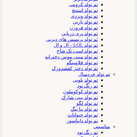
تم تولد کرومی
تم تولد استیچ
تم تولد ونزدی
تم تولد باربی
تم تولد فروزن
تم تولد پری دریایی
تم تولد پرنسس های دیزنی
تم تولد LOL – ال و ال
تم تولد اسب تک شاخ
تم تولد مینی موس دخترانه
تم تولد فلامینگو
تم تولد دختر کفشدوزک
تم تولد خردسال
تم تولد بلویی
تم رنگ نود
تم تولد کوکوملون
تم تولد بیبی شارک
تم تولد لگو
تم تولد پپا پیگ
تم تولد حیوانات
تم تولد دایناسور
مناسبتی
تم رنگ نود