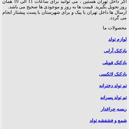
اگر داخل تهران هستین ، می توانید برای ساعات 11 الی 19 همان
گزینه
روز تحویل بگیرید. قیمت ها به روز و موجودی ها صحیح می باشد.
ها
ارسال ها داخل تهران با پیک و برای شهرستان با پست پیشتاز انجام
ممکن
می گردد.
است
در
محصولات ما
صفحه
محصول
لوازم تولد
انتخاب
شوند
بادکنک آرایی
بادکنک فویلی
بادکنک لاتکسی
تم تولد دخترانه
تم تولد پسرانه
ریسه چراغدار
شمع و فشفشه تولد