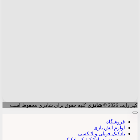
کپی‌رایت 2026 ©
شادزی
کلیه حقوق برای شادزی محفوظ است
فروشگاه
لوازم آتش بازی
بادکنک فویلی و لاتکسی
دسته بادکنک| پک بادکنک