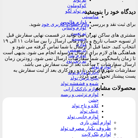
.
تم تولد
کوکوملون
تم تولد لگو
دیدگاه خود را بنویسید
مناسبتی
لوازم هالووین
برای ثبت نقد و بررسی
وارد حساب کاربری خود
شوید.
لوازم ولنتاین
تم تعیین
مشتری های ساکن تهران می توانید در قسمت نهایی سفارش قبل
جنسیت
از تسویه حساب تاریخ و بازه زمانی ارسال را بین ساعات ۱۱ الی ۱۹
لوازم
انتخاب کنید. حتما قبل از ارسال با شما تماس گرفته می شود و
کریسمس
هماهنگی های لازم برای ارسال مرسوله انجام می شود. بدیهی است
لوازم یلدا
تا زمان پاسخگویی شما سفارشات ارسال نمی شود. زودترین زمان
تم رنگ نود
ارسال سفارشات ۲ ساعت بعد از ثبت سفارش می باشد.
لوازم تولد
سفارشات شهرهای دیگر تا دو روزکاری بعد از ثبت سفارش به
اجاره لوازم تولد
پست پیشتاز تحویل می گردد.
پکیج تزیین تولد
شمع و فشفشه تولد
محصولات مشابه
لوازم بادکنک آرایی
لوازم تزئینی و ریسه
جشن
کلاه و تاج تولد
عینک تولد
لوازم جانبی تولد
لوازم آتش بازی
ظروف یکبار مصرف تولد
لوازم بلک لایت