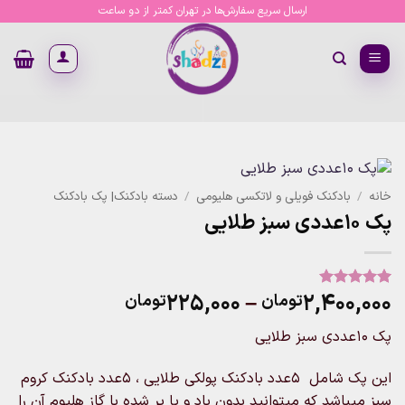
Ski
ارسال سریع سفارش‌ها در تهران کمتر از دو ساعت
t
conten
خانه
/
بادکنک فویلی و لاتکسی هلیومی
/
دسته بادکنک| پک بادکنک
پک ۱۰عددی سبز طلایی
Price
۲۲۵,۰۰۰
–
۲,۴۰۰,۰۰۰
تومان
تومان
2
امتیاز
5
از
5 امتیاز
range:
مشتری
پک ۱۰عددی سبز طلایی
۲۲۵,۰۰۰تومان
through
این پک شامل ۵عدد بادکنک پولکی طلایی ، ۵عدد بادکنک کروم
۲,۴۰۰,۰۰۰تومان
سبز میباشد که میتوانید بدون باد و یا پر شده با گاز هلیوم آن را