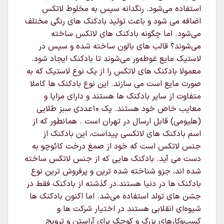
استفاده می‌شود. رنگدانه سپس به مخلوط لاتکس
اضافه می شود و باعث تولید بادکنک های رنگی مختلف
می‌شود. اما چگونه بادکنک های لاتکس ساخته
می‌شوند؟ قالب های بالون ساخته شده و سپس در
لاستیک مایع غوطه‌ور می‌شوند تا بادکنک ایجاد شود.
معمولا بادکنک های لاتکس را از یک نوع لاستیک که به
صورت مایع است می سازند. این نوع بادکنک ها کاملا
متفاوت از سایر بادکنک ها هستند و دارای مزایا و
معایب خاص خود هستند. پک ۱۰عددی سبز طلایی
(هلیومی) قابل ارسال در تهران است . همانطور که از
اسم بادکنک های لاتکسی پیداست، این بادکنک از
جنس لاتکس است که خود از صمغ درخت کائوچو به
دست می آید. بادکنک هایی که از جنس لاتکس ساخته
شده اند، جزو شناخته شده ترین و پرفروش ترین نوع
بادکنک ها در دنیا هستند.در گذشته از بادکنک فقط در
جشن های تولد استفاده می‌شد. اما اکنون بادکنک ها
شیوه‌ای انقلابی هستند در اختیار شرکت ها و
کسب‌وکارهای بزرگ و کوچک برای آراستن و ترویج