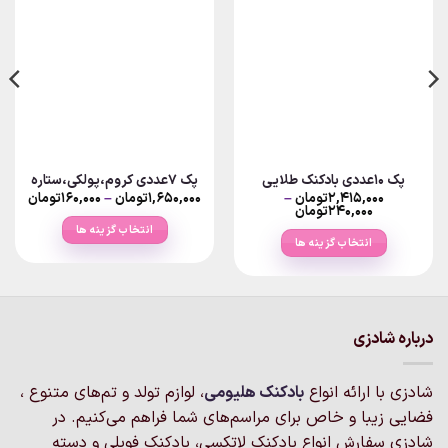
پک ۱۰عددی بادکنک طلایی
پک ۷عددی کروم،پولکی،ستاره
Price
۲,۴۱۵,۰۰۰
تومان
–
۱,۶۵۰,۰۰۰
تومان
–
۱۶۰,۰۰۰
تومان
ange:
Price
۲۴۰,۰۰۰
تومان
range:
انتخاب گزینه ها
۲۴۰,۰۰۰تومان
ough
انتخاب گزینه ها
through
,۶۵۰,۰۰۰
این
۲,۴۱۵,۰۰۰تومان
این
محصول
محصول
دارای
دارای
انواع
انواع
درباره شادزی
مختلفی
مختلفی
می
می
باشد.
شادزی با ارائه انواع
بادکنک‌ هلیومی
، لوازم تولد و تم‌های متنوع ،
باشد.
گزینه
گزینه
فضایی زیبا و خاص برای مراسم‌های شما فراهم می‌کنیم. در
ها
ها
شادزی سفارش انواع بادکنک لاتکسی، بادکنک فویلی و دسته
ممکن