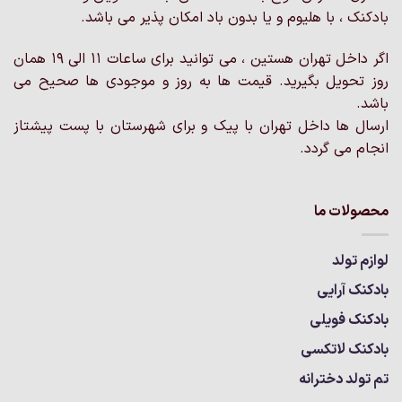
ممکن
است
بادکنک ، با هلیوم و یا بدون باد امکان پذیر می باشد.
است
در
در
صفحه
اگر داخل تهران هستین ، می توانید برای ساعات 11 الی 19 همان
صفحه
محصول
روز تحویل بگیرید. قیمت ها به روز و موجودی ها صحیح می
محصول
انتخاب
انتخاب
باشد.
شوند
شوند
ارسال ها داخل تهران با پیک و برای شهرستان با پست پیشتاز
انجام می گردد.
محصولات ما
لوازم تولد
بادکنک آرایی
بادکنک فویلی
بادکنک لاتکسی
تم تولد دخترانه