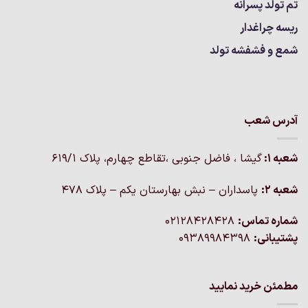
تم تولد پسرانه
ریسه چراغدار
شمع و فشفشه تولد
آدرس شعب
شعبه 1:
گيشا ، فاضل جنوبی ،تقاطع چهارم، پلاک 619/1
شعبه 2:
پاسداران – نبش بهارستان یکم – پلاک ۴۷۸
شماره تماس:
02128428428
پشتیبانی:
09389984398
مطمئن خرید نمایید