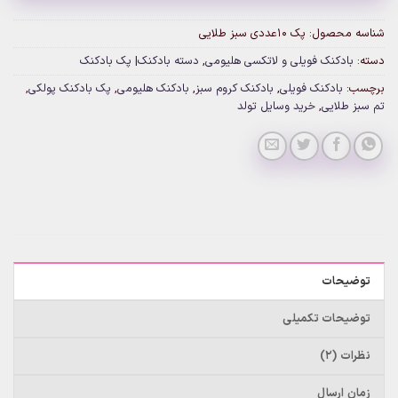
شناسه محصول:
پک ۱۰عددی سبز طلایی
دسته:
بادکنک فویلی و لاتکسی هلیومی
,
دسته بادکنک| پک بادکنک
برچسب:
بادکنک فویلی
,
بادکنک کروم سبز
,
بادکنک هلیومی
,
پک بادکنک پولکی
,
تم سبز طلایی
,
خرید وسایل تولد
توضیحات
توضیحات تکمیلی
نظرات (2)
زمان ارسال