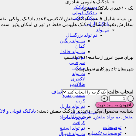
بادکنک هلیومی شادزی
range:
دسته بادکنک
پک ۱۰عددی بادکنک بنفش
۲۴۰,۰۰۰تومان
بادکنک فویلی
through
بادکنک لاتکسی
۲,۴۱۵,۰۰۰تومان
بادکنک آرایی
سفارش دهید. ارسال بادکنک هلیومی فقط در تهران امکان پذیر است
تم تولد
تم تولد بزرگسال
تم تولد رنگین
کمان
تم تولد خالدار
تم تولد
تهران همین امروز از ساعت ۱۱-۱۹ با اسنپ
سرخابی
مشکی
شهرستان تا 2 روز کاری تحویل پست
تم تولد
لاکچری
طلاکوب
تم تولد سفید
انتخاب حالت
صاف
مشکی نقره
پک
کوب
۱۰عددی
افزودن به سبد خرید
تم تولد ماربل
بادکنک
شناسه محصول:
پک ۱۰عددی بادکنک بنفش
دسته:
بادکنک فویلی و لا
تم تولد پسرانه
بنفش
بنفش
,
تم تولد بنفش
,
خرید وسایل تولد
تم تولد ماین
عدد
کرافت
توضیحات
تم تولد استیچ
توضیحات تکمیلی
تم تولد فوتبال