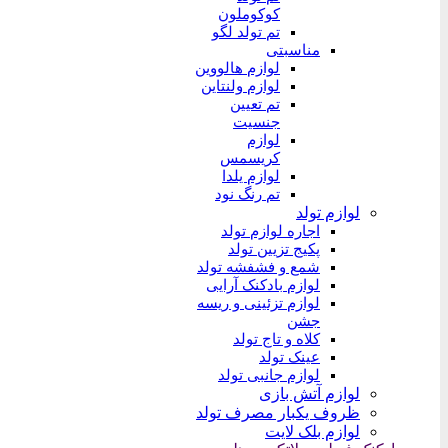
کوکوملون
تم تولد لگو
مناسبتی
لوازم هالووین
لوازم ولنتاین
تم تعیین
جنسیت
لوازم
کریسمس
لوازم یلدا
تم رنگ نود
لوازم تولد
اجاره لوازم تولد
پکیج تزیین تولد
شمع و فشفشه تولد
لوازم بادکنک آرایی
لوازم تزئینی و ریسه
جشن
کلاه و تاج تولد
عینک تولد
لوازم جانبی تولد
لوازم آتش بازی
ظروف یکبار مصرف تولد
لوازم بلک لایت