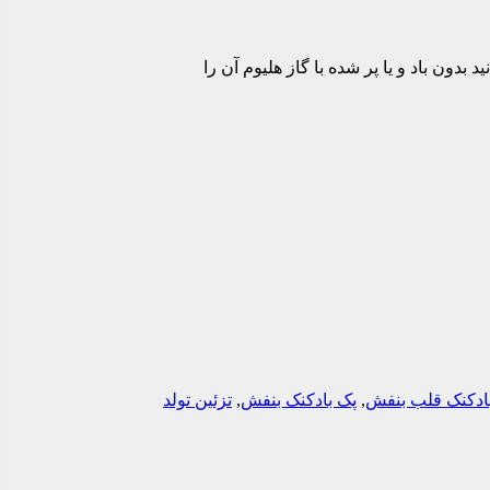
فش و۱ عدد قلب فویلی بنفش میباشد.که میتوانید بدون باد و یا پر شده با گاز هلیوم آن را
ادکنک قلب بنفش
,
پک بادکنک بنفش
,
تزئین تولد