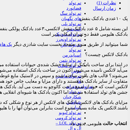
نظرات (1)
تم تولد
فضانورد
زمان ارسال
تم تولد سگ
پک ۱۰عددی بادکنک بنفش
های نگهبان
تم تولد پلی
استیشن
بادکنک هلیومی فقط در تهران امکان پذیر است
تم تولد سونیک
تم تولد اونجرز
شما میتوانید از طریق منوی صفحه نخست سایت شادزی دیگر
پک های
تم تولد بالن
تم تولد
بادکنک لاتکس چیست؟
اسپایدرمن
تم تولد بتمن
در ابتدا برای ساخت بادکنک از مثانه خشک شده‌ی حیوانات استفاده می‌شد، 
تم تولد میکی
می‌آید لاتکس نامیده می‌شود، اکنون در ساخت بادکنک استفاده می‌ش
موس
می‌شوند؟ قالب های بالون ساخته شده و سپس در لاستیک مایع غوطه‌ور 
تم تولد ماشین
ها
تم تولد دخترانه
لاتکس است که خود از صمغ درخت کائوچو به دست می آید. بادکنک هایی
تم تولد
جشن های تولد استفاده می‌شد. اما اکنون بادکنک ها شیوه‌ای انقلابی
شکارچیان
شیاطین
مزایای بادکنک های لاتکس:بادکنک های لاتکس از هر نوع و شکلی که 
کیپاپ
باشند.لاتکس یک ماده بسیار متنوع است بنابراین می‌توان آنها را با هلیوم ، هوا یا 
تم تولد لبوبو
تم تولد کرومی
تم تولد LOL –
انتخاب حالت
هلیومی, بدون باد
ال و ال