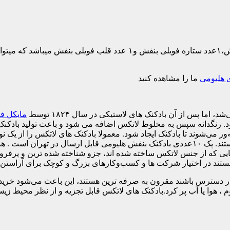
این بسته شامل ۵ عدد بادکنک بنفش لاتکسی،۳عدد بادکنک پولکی بنفش،۱عدد ستا
 هلیومی
ما را مشاهده کنید
اما پس از آن بادکنک های لاستیکی در سال ۱۸۲۴ توسط
مایکل فا
ود. رنگدانه سپس به مخلوط لاتکس اضافه می شود و باعث تولید بادکن
می‌شوند تا بادکنک ایجاد شود. معمولا بادکنک های لاتکس را از یک نو
متفاوت از سایر بادکنک ها هستند و دارای مزایا و معایب خاص خود هستند. پک ۱۰عددی بادکنک ب
 که از جنس لاتکس ساخته شده اند، جزو شناخته شده ترین و پرفروش ت
 هستند در اختیار شرکت ها و کسب‌وکارهای بزرگ و کوچک برای آراستن 
در دسترس باشند مقرون به صرفه ترین هستند، این باعث می‌شود خرید
آب پر کرد.بادکنک های لاتکس قابل تجزیه و از نظر محیط زیست ایمن هستند، آنها بین ۴ 