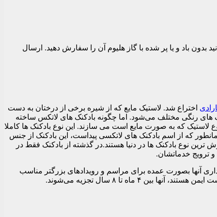
ره فویلی بنفش و۱ عدد قلب فویلی بنفش میباشد که میتوانید بدون باد و یا پر شده با گاز هلیوم آن را سفارش دهید. ارسال
رادی
اختراع شد. لاستیک مایع که از شیره برخی از درختان به دست
ک های رنگی مختلف می‌شود. اما چگونه بادکنک های لاتکس ساخته
ع لاستیک که به صورت مایع است می سازند. این نوع بادکنک ها کاملا
نفش هلیومی قابل ارسال در تهران است . همانطور که از اسم بادکنک های لاتکسی پیداست، این بادکنک از جنس
رین نوع بادکنک ها در دنیا هستند.در گذشته از بادکنک فقط در
و ترویج خدماتشان.
اری آنها بصورت عمده برای مراسم و رویدادهای بزرگتر مناسب
ماه تا ۸ سال تجزیه می‌شوند.