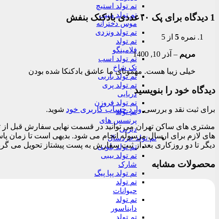
تم تولد استیچ
تم تولد مینی
1 دیدگاه برای
پک ۱۰عددی بادکنک بنفش
موس دخترانه
تم تولد ونزدی
نمره
5
از 5
تم تولد
فلامینگو
مریم
–
آذر 10, 1400
تم تولد اسب
تک شاخ
خیلی زیبا هست. مهمونای ما عاشق بادکنکا شده بودن
تم تولد باربی
تم تولد پری
دیدگاه خود را بنویسید
دریایی
تم تولد فروزن
برای ثبت نقد و بررسی
وارد حساب کاربری خود
شوید.
تم تولد
پرنسس های
دیزنی
تم تولد خردسال
دیگر تا دو روزکاری بعد از ثبت سفارش به پست پیشتاز تحویل می گرد
تم تولد بلویی
تم تولد بیبی
محصولات مشابه
شارک
تم تولد پپا پیگ
تم تولد
حیوانات
تم تولد
دایناسور
تم تولد