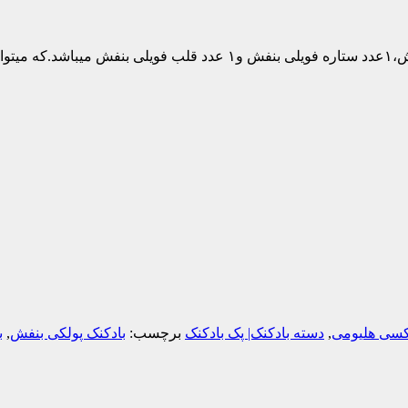
این بسته شامل ۵ عدد بادکنک بنفش لاتکسی،۳عدد بادکنک پولکی بنفش،۱عدد ستاره فویلی بن
تکسی هلیومی
,
دسته بادکنک| پک بادکنک
برچسب:
بادکنک پولکی بنفش
,
ب