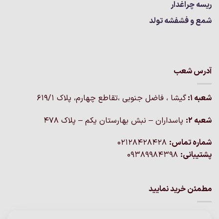
ریسه چراغدار
شمع و فشفشه تولد
آدرس شعب
شعبه 1:
گيشا ، فاضل جنوبی ،تقاطع چهارم، پلاک 619/1
شعبه 2:
پاسداران – نبش بهارستان یکم – پلاک ۴۷۸
شماره تماس:
02128428428
پشتیبانی:
09389984398
مطمئن خرید نمایید