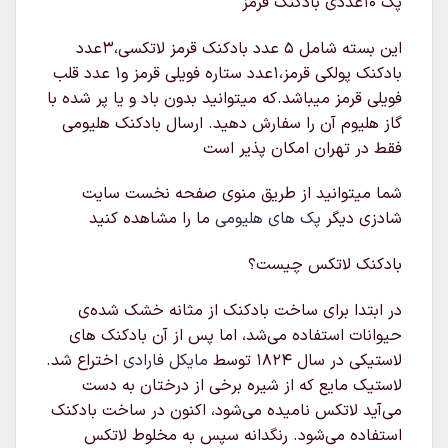
پک ۱۰عددی بادکنک قرمز
این بسته شامل ۵ عدد بادکنک قرمز لاتکسی،۳عدد
بادکنک پولکی قرمز،۱عدد ستاره فویلی قرمز و۱ عدد قلب
فویلی قرمز میباشد.که میتوانید بدون باد و یا پر شده با
گاز هلیوم آن را سفارش دهید. ارسال بادکنک هلیومی
فقط در تهران امکان پذیر است
شما میتوانید از طریق منوی صفحه نخست سایت
شادزی دیگر
پک های هلیومی
ما را مشاهده کنید
بادکنک لاتکس چیست؟
در ابتدا برای ساخت بادکنک از مثانه خشک شده‌ی
حیوانات استفاده می‌شد، اما پس از آن بادکنک های
لاستیکی در سال ۱۸۲۴ توسط
مایکل فارادی
اختراع شد.
لاستیک مایع که از شیره برخی از درختان به دست
می‌آید لاتکس نامیده می‌شود، اکنون در ساخت بادکنک
استفاده می‌شود. رنگدانه سپس به مخلوط لاتکس