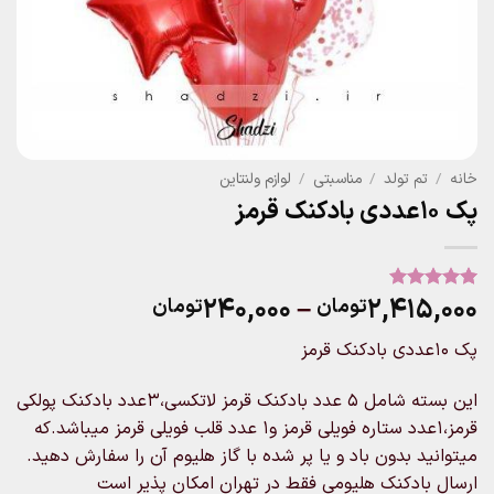
خانه
/
تم تولد
/
مناسبتی
/
لوازم ولنتاین
پک ۱۰عددی بادکنک قرمز
Price
۲۴۰,۰۰۰
–
۲,۴۱۵,۰۰۰
تومان
تومان
3
امتیاز
5
از
5 امتیاز
range:
مشتری
پک ۱۰عددی بادکنک قرمز
۲۴۰,۰۰۰تومان
through
این بسته شامل ۵ عدد بادکنک قرمز لاتکسی،۳عدد بادکنک پولکی
۲,۴۱۵,۰۰۰تومان
قرمز،۱عدد ستاره فویلی قرمز و۱ عدد قلب فویلی قرمز میباشد.که
میتوانید بدون باد و یا پر شده با گاز هلیوم آن را سفارش دهید.
ارسال بادکنک هلیومی فقط در تهران امکان پذیر است