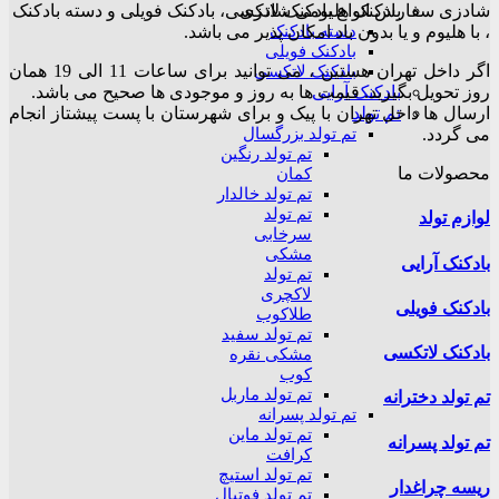
بادکنک هلیومی شادزی
شادزی سفارش انواع بادکنک لاتکسی، بادکنک فویلی و دسته بادکنک
دسته بادکنک
، با هلیوم و یا بدون باد امکان پذیر می باشد.
بادکنک فویلی
اگر داخل تهران هستین ، می توانید برای ساعات 11 الی 19 همان
بادکنک لاتکسی
بادکنک آرایی
روز تحویل بگیرید. قیمت ها به روز و موجودی ها صحیح می باشد.
تم تولد
ارسال ها داخل تهران با پیک و برای شهرستان با پست پیشتاز انجام
می گردد.
تم تولد بزرگسال
تم تولد رنگین
محصولات ما
کمان
تم تولد خالدار
تم تولد
لوازم تولد
سرخابی
مشکی
بادکنک آرایی
تم تولد
لاکچری
بادکنک فویلی
طلاکوب
تم تولد سفید
بادکنک لاتکسی
مشکی نقره
کوب
تم تولد ماربل
تم تولد دخترانه
تم تولد پسرانه
تم تولد ماین
تم تولد پسرانه
کرافت
تم تولد استیچ
ریسه چراغدار
تم تولد فوتبال