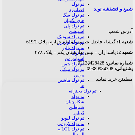
تم تولد
شمع و فشفشه تولد
فضانورد
تم تولد سگ
های نگهبان
تم تولد پلی
آدرس شعب
استیشن
تم تولد سونیک
شعبه 1:
گيشا ، فاضل جنوبی ،تقاطع چهارم، پلاک 619/1
تم تولد اونجرز
تم تولد بالن
شعبه 2:
پاسداران – نبش بهارستان یکم – پلاک ۴۷۸
تم تولد
اسپایدرمن
شماره تماس:
02128428428
تم تولد بتمن
پشتیبانی:
09389984398
تم تولد میکی
موس
مطمئن خرید نمایید
تم تولد ماشین
ها
تم تولد دخترانه
تم تولد
شکارچیان
شیاطین
کیپاپ
تم تولد لبوبو
تم تولد کرومی
تم تولد LOL –
ال و ال