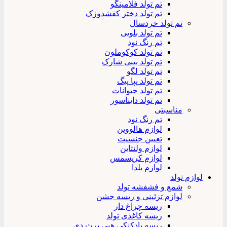
تم تولد فلامینگو
تم تولد دختر کفشدوزک
تم تولد خردسال
تم تولد بلویی
تم رنگ نود
تم تولد کوکوملون
تم تولد بیبی شارک
تم تولد لگو
تم تولد پپا پیگ
تم تولد حیوانات
تم تولد دایناسور
مناسبتی
تم رنگ نود
لوازم هالووین
تعیین جنسیت
لوازم ولنتاین
لوازم کریسمس
لوازم یلدا
لوازم تولد
شمع و فشفشه تولد
لوازم تزئینی و ریسه جشن
ریسه چراغ دار
ریسه کاغذی تولد
ریسه بادکنکی هپی برث دی