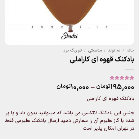
خانه
/
تم تولد
/
مناسبتی
/
تم رنگ نود
بادکنک قهوه ای کاراملی
Price
۱۰,۰۰۰
–
۱۹۵,۰۰۰
تومان
تومان
1
امتیاز
5
از
5 امتیاز
range:
مشتری
بادکنک قهوه ای کاراملی
۱۰,۰۰۰تومان
through
جنس این بادکنک لاتکسی می باشد که میتوانید بدون باد و یا پر
۱۹۵,۰۰۰تومان
شده با گاز هلیوم آن را سفارش دهید ارسال بادکنک هلیومی فقط
در تهران امکان پذیر است