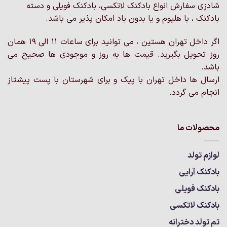
ها
ها
شادزی سفارش انواع بادکنک لاتکسی، بادکنک فویلی و دسته
ممکن
ممکن
بادکنک ، با هلیوم و یا بدون باد امکان پذیر می باشد.
است
است
در
در
اگر داخل تهران هستین ، می توانید برای ساعات 11 الی 19 همان
صفحه
صفحه
روز تحویل بگیرید. قیمت ها به روز و موجودی ها صحیح می
محصول
محصول
انتخاب
انتخاب
باشد.
شوند
شوند
ارسال ها داخل تهران با پیک و برای شهرستان با پست پیشتاز
انجام می گردد.
محصولات ما
لوازم تولد
بادکنک آرایی
بادکنک فویلی
بادکنک لاتکسی
تم تولد دخترانه