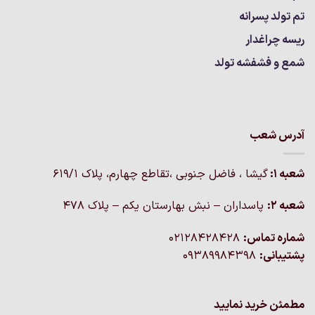
تم تولد پسرانه
ریسه چراغدار
شمع و فشفشه تولد
آدرس شعب
شعبه 1:
گيشا ، فاضل جنوبی ،تقاطع چهارم، پلاک 619/1
شعبه 2:
پاسداران – نبش بهارستان یکم – پلاک ۴۷۸
شماره تماس:
02128428428
پشتیبانی:
09389984398
مطمئن خرید نمایید