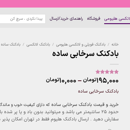
جستجو
لاتکسی هلیومی
فروشگاه
راهنمای خرید/ارسال
برای:
خانه
/
بادکنک فویلی و لاتکسی هلیومی
/
بادکنک لاتکسی
/
بادکنک ساده
بادکنک سرخابی ساده
Price
۱۰,۰۰۰
–
۱۹۵,۰۰۰
تومان
تومان
1
امتیاز
5
از
5 امتیاز
range:
مشتری
بادکنک سرخابی ساده
۱۰,۰۰۰تومان
through
خرید و قیمت بادکنک سرخابی ساده
که دارای کیفیت خوب و ماندگار
۱۹۵,۰۰۰تومان
حدود ۲۵ سانتیمتر می باشد و میتوانید بدون باد و یا پر شد
سفارش دهید . ارسال بادکنک هلیوم فقط در تهران امکان پذیر م