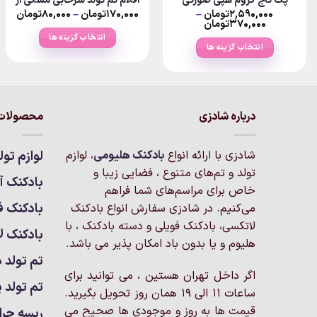
پک تاج کروم هپی صورتی
اقلام تم تولد سرخابی مشکی از
rice
۲,۵۹۰,۰۰۰
تومان
–
۱۷۰,۰۰۰
تومان
–
۸۰,۰۰۰
تومان
nge:
Price
۳۷۰,۰۰۰
تومان
range:
انتخاب گزینه ها
۴۴۰تومان
۳۷۰,۰۰۰تومان
ugh
انتخاب گزینه ها
through
۱۷۰,۰۰۰
این
۲,۵۹۰,۰۰۰تومان
این
محصول
محصول
دارای
دارای
انواع
انواع
درباره شادزی
محصولات 
مختلفی
مختلفی
می
می
باشد.
شادزی با ارائه انواع
بادکنک‌ هلیومی
، لوازم
لوازم تول
باشد.
گزینه
تولد و تم‌های متنوع ، فضایی زیبا و
گزینه
بادکنک آر
ها
خاص برای مراسم‌های شما فراهم
ها
ممکن
بادکنک ف
می‌کنیم. در شادزی سفارش انواع بادکنک
ممکن
است
لاتکسی، بادکنک فویلی و دسته بادکنک ، با
است
بادکنک ل
در
هلیوم و یا بدون باد امکان پذیر می باشد.
در
صفحه
تم تولد د
صفحه
محصول
اگر داخل تهران هستین ، می توانید برای
محصول
انتخاب
تم تولد پ
ساعات 11 الی 19 همان روز تحویل بگیرید.
انتخاب
شوند
شوند
قیمت ها به روز و موجودی ها صحیح می
ریسه چرا