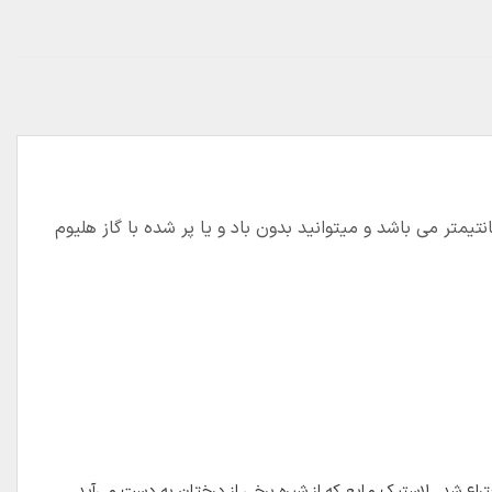
ه ی این بادکنک در حالت باد شده حدود ۲۵ سانتیمتر می باشد و میتوانید بدون باد و یا پر شده با گاز هلیوم
راع شد . لاستیک مایع که از شیره برخی از درختان به دست می‌آید