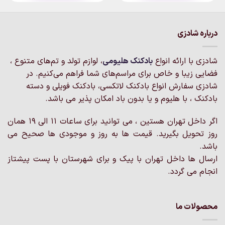
محصول
محصول
دارای
دارای
انواع
انواع
درباره شادزی
مختلفی
مختلفی
می
می
شادزی با ارائه انواع
بادکنک‌ هلیومی
، لوازم تولد و تم‌های متنوع ،
باشد.
باشد.
گزینه
گزینه
فضایی زیبا و خاص برای مراسم‌های شما فراهم می‌کنیم. در
ها
ها
شادزی سفارش انواع بادکنک لاتکسی، بادکنک فویلی و دسته
ممکن
ممکن
بادکنک ، با هلیوم و یا بدون باد امکان پذیر می باشد.
است
است
در
در
اگر داخل تهران هستین ، می توانید برای ساعات 11 الی 19 همان
صفحه
صفحه
روز تحویل بگیرید. قیمت ها به روز و موجودی ها صحیح می
محصول
محصول
انتخاب
انتخاب
باشد.
شوند
شوند
ارسال ها داخل تهران با پیک و برای شهرستان با پست پیشتاز
انجام می گردد.
محصولات ما