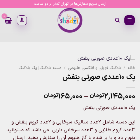
Ski
ارسال سریع سفارش‌ها در تهران کمتر از دو ساعت
t
conten
خانه
/
بادکنک فویلی و لاتکسی هلیومی
/
دسته بادکنک| پک بادکنک
پک 10عددی صورتی بنفش
Price
۱۶۵,۰۰۰
–
۲,۱۴۵,۰۰۰
تومان
تومان
range:
پک 10عددی صورتی بنفش
۱۶۵,۰۰۰تومان
through
این دسته شامل 2عدد متالیک سرخابی و 2عدد کروم بنفش و
۲,۱۴۵,۰۰۰تومان
3عدد کروم طلایی و 3عدد سرخابی باربی می باشد که میتوانید
بدون باد و یا پر شده با گاز هلیوم آن را سفارش دهید. ارسال