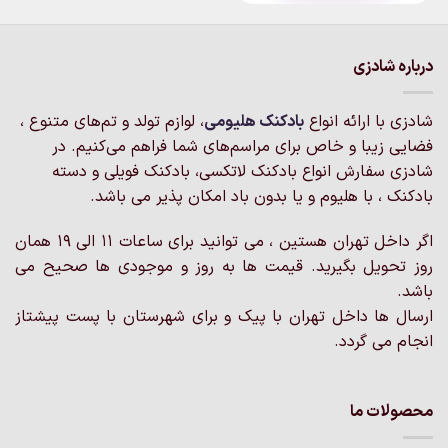
محصول
محصول
دارای
دارای
انواع
انواع
درباره شادزی
مختلفی
مختلفی
می
می
باشد.
شادزی با ارائه انواع
بادکنک‌ هلیومی
، لوازم تولد و تم‌های متنوع ،
باشد.
گزینه
گزینه
فضایی زیبا و خاص برای مراسم‌های شما فراهم می‌کنیم. در
ها
ها
شادزی سفارش انواع بادکنک لاتکسی، بادکنک فویلی و دسته
ممکن
ممکن
است
بادکنک ، با هلیوم و یا بدون باد امکان پذیر می باشد.
است
در
در
صفحه
اگر داخل تهران هستین ، می توانید برای ساعات 11 الی 19 همان
صفحه
محصول
روز تحویل بگیرید. قیمت ها به روز و موجودی ها صحیح می
محصول
انتخاب
انتخاب
باشد.
شوند
شوند
ارسال ها داخل تهران با پیک و برای شهرستان با پست پیشتاز
انجام می گردد.
محصولات ما