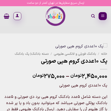
Ski
ارسال سریع سفارش‌ها در تهران کمتر از دو ساعت
t
conten
خانه
/
بادکنک فویلی و لاتکسی هلیومی
/
دسته بادکنک| پک بادکنک
پک 10عددی کروم هپی صورتی
Price
۲۷۵,۰۰۰
–
۲,۴۵۰,۰۰۰
تومان
تومان
range:
پک 10عددی کروم هپی صورتی
۲۷۵,۰۰۰توم
through
این دسته شامل 5عدد بادکنک کروم هپی برد دی صورتی و 5عدد
۲,۴۵۰,۰۰۰تومان
بادکنک پولکی صورتی میباشد که میتوانید بدون باد و یا پر شده
با گاز هلیوم آن را سفارش دهید. ارسال بادکنک هلیومی فقط در