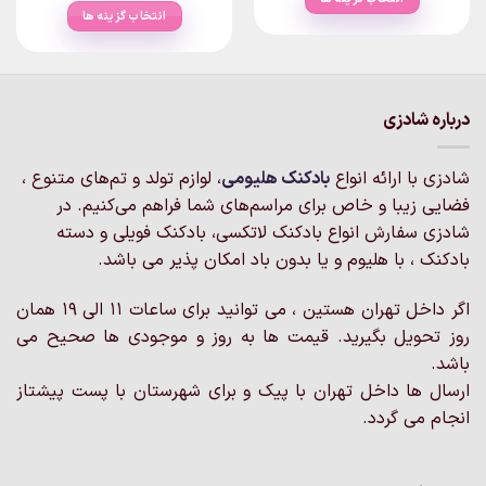
through
۲۲۵,۰۰۰توما
انتخاب گزینه ها
۲,۴۰۰,۰۰۰تومان
through
این
۲,۴۰۰,۰۰۰تومان
این
محصول
محصول
دارای
دارای
انواع
انواع
مختلفی
درباره شادزی
مختلفی
می
می
باشد.
شادزی با ارائه انواع
بادکنک‌ هلیومی
، لوازم تولد و تم‌های متنوع ،
باشد.
گزینه
گزینه
فضایی زیبا و خاص برای مراسم‌های شما فراهم می‌کنیم. در
ها
ها
ممکن
شادزی سفارش انواع بادکنک لاتکسی، بادکنک فویلی و دسته
ممکن
است
بادکنک ، با هلیوم و یا بدون باد امکان پذیر می باشد.
است
در
در
صفحه
اگر داخل تهران هستین ، می توانید برای ساعات 11 الی 19 همان
صفحه
محصول
روز تحویل بگیرید. قیمت ها به روز و موجودی ها صحیح می
محصول
انتخاب
انتخاب
باشد.
شوند
شوند
ارسال ها داخل تهران با پیک و برای شهرستان با پست پیشتاز
انجام می گردد.