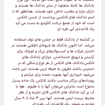
بادکنک ها کاملا متفاوت از سایر بادکنک ها هستند و
دارای مزایا و معایب خاص خود هستند. همانطور که از
اسم بادکنک های لاتکسی پیداست، از جنس لاتکس
است که خود از صمغ درخت کائوچو به دست می آید.
پک ۱۵عددی آبی نقره ای
در گذشته از بادکنک فقط در جشن های تولد استفاده
می‌شد. اما اکنون بادکنک ها شیوه‌ای انقلابی هستند در
اختیار شرکت ها و کسب‌وکارهای بزرگ و کوچک برای
آراستن و ترویج خدماتشان. مزایای بادکنک های
لاتکس:بادکنک های لاتکس از هر نوع و شکلی که در
دسترس باشند مقرون به صرفه ترین هستند، این باعث
می‌شود خریداری آنها بصورت عمده برای مراسم و
رویدادهای بزرگتر مناسب باشند.لاتکس یک ماده بسیار
متنوع است بنابراین می‌توان آنها را با هلیوم ، هوا یا
آب پر کرد.بادکنک های لاتکس قابل تجزیه و از نظر
محیط زیست ایمن هستند، آنها بین ۴ ماه تا ۸ سال
تجزیه می‌شوند. پک ۱۵عددی آبی نقره ای