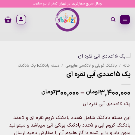
Ski
ارسال سریع سفارش‌ها در تهران کمتر از دو ساعت
t
conten
خانه
/
بادکنک فویلی و لاتکسی هلیومی
/
دسته بادکنک| پک بادکنک
پک ۱۵عددی آبی نقره ای
Price
۳۰۰,۰۰۰
–
۳,۴۰۰,۰۰۰
تومان
تومان
range:
پک ۱۵عددی آبی نقره ای
۳۰۰,۰۰۰تومان
through
این دسته بادکنک شامل ۵عدد بادکنک کروم نقره ای و ۵عدد
۳,۴۰۰,۰۰۰تومان
بادکنک کروم آبی و ۵عدد بادکنک پولکی آبی میباشد و میتوانید
بدون باد و یا پر شده با گاز هلیوم آن را سفارش دهید ارسال