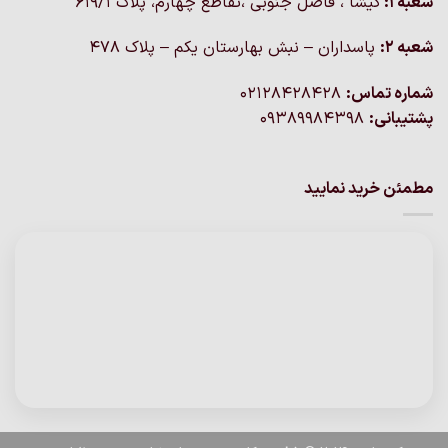
شعبه 1:
گيشا ، فاضل جنوبی ،تقاطع چهارم، پلاک 619/1
شعبه 2:
پاسداران – نبش بهارستان یکم – پلاک ۴۷۸
شماره تماس:
02128428428
پشتیبانی:
09389984398
مطمئن خرید نمایید