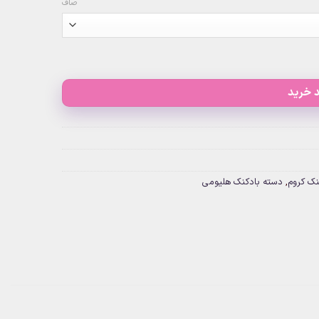
صاف
 خرید
نک کروم
,
دسته بادکنک هلیومی