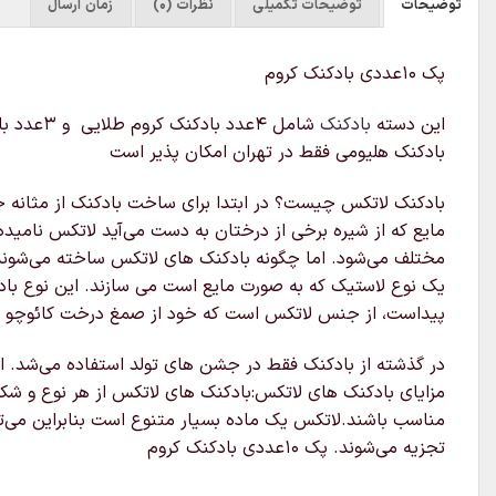
توضیحات
توضیحات تکمیلی
نظرات (0)
زمان ارسال
پک ۱۰عددی بادکنک کروم
این دسته
بادکنک
بادکنک هلیومی فقط در تهران امکان پذیر است
بادکنک لاتکس چیست؟ در ابتدا برای ساخت بادکنک از مثانه خشک 
مایع که از شیره برخی از درختان به دست می‌آید لاتکس نامی
مختلف می‌شود. اما چگونه بادکنک های لاتکس ساخته می‌شوند؟
یک نوع لاستیک که به صورت مایع است می سازند. این نوع بادک
پیداست، از جنس لاتکس است که خود از صمغ درخت کائوچو به دست می آید.
در گذشته از بادکنک فقط در جشن های تولد استفاده می‌شد. ام
مزایای بادکنک های لاتکس:بادکنک های لاتکس از هر نوع و شکل
تجزیه می‌شوند. پک ۱۰عددی بادکنک کروم