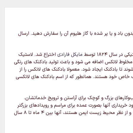
روم نقره ای میباشد و میتوانید بدون باد و یا پر شده با گاز هلیوم آن را سفارش دهید. ارسال
ال ۱۸۲۴ توسط
مایکل فارادی
اختراع شد. لاستیک
 مخلوط لاتکس اضافه می شود و باعث تولید بادکنک های رنگی
د تا بادکنک ایجاد شود. معمولا بادکنک های لاتکس را از
ایب خاص خود هستند. همانطور که از اسم بادکنک های لاتکسی
ب‌وکارهای بزرگ و کوچک برای آراستن و ترویج خدماتشان.
خریداری آنها بصورت عمده برای مراسم و رویدادهای بزرگتر
مناسب باشند.لاتکس یک ماده بسیار متنوع است بنابراین می‌توان آنها را با هلیوم ، هوا یا آب پر کرد.بادکنک های لاتکس قابل تجزیه و از نظر محیط زیست ایمن هستند، آنها بین ۴ ماه تا ۸ سال