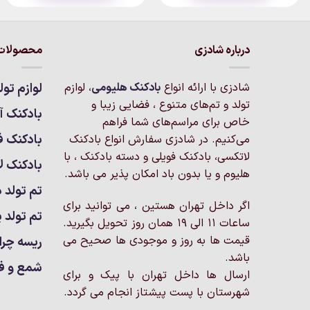
این
این
محصول
محصول
دارای
دارای
انواع
انواع
درباره شادزی
محصولات 
مختلفی
مختلفی
می
می
شادزی با ارائه انواع
بادکنک‌ هلیومی
، لوازم
لوازم تول
باشد.
باشد.
تولد و تم‌های متنوع ، فضایی زیبا و
گزینه
گزینه
بادکنک آر
خاص برای مراسم‌های شما فراهم
ها
ها
بادکنک ف
می‌کنیم. در شادزی سفارش انواع بادکنک
ممکن
ممکن
لاتکسی، بادکنک فویلی و دسته بادکنک ، با
است
است
بادکنک ل
هلیوم و یا بدون باد امکان پذیر می باشد.
در
در
تم تولد د
صفحه
صفحه
اگر داخل تهران هستین ، می توانید برای
محصول
محصول
تم تولد پ
ساعات 11 الی 19 همان روز تحویل بگیرید.
انتخاب
انتخاب
شوند
شوند
قیمت ها به روز و موجودی ها صحیح می
ریسه چرا
باشد.
شمع و ف
ارسال ها داخل تهران با پیک و برای
شهرستان با پست پیشتاز انجام می گردد.