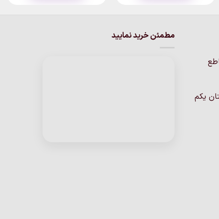
این
این
محصول
محصول
دارای
دارای
انواع
انواع
مطمئن خرید نمایید
مختلفی
مختلفی
می
می
اطع
باشد.
باشد.
گزینه
گزینه
ها
ها
ان یکم
ممکن
ممکن
است
است
در
در
صفحه
صفحه
محصول
محصول
انتخاب
انتخاب
شوند
شوند