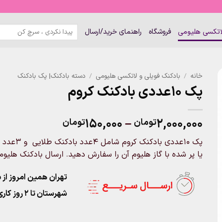
جستجو
لاتکسی هلیومی
فروشگاه
راهنمای خرید/ارسال
برای:
خانه
/
بادکنک فویلی و لاتکسی هلیومی
/
دسته بادکنک| پک بادکنک
پک ۱۰عددی بادکنک کروم
Price
۱۵۰,۰۰۰
–
۲,۰۰۰,۰۰۰
تومان
تومان
range:
۱۵۰,۰۰۰توما
یا پر شده با گاز هلیوم آن را سفارش دهید. ارسال بادکنک هلیو
through
۲,۰۰۰,۰۰۰تومان
تهران همین امروز از ساعت ۱۱-۹
شهرستان تا 2 روز کاری تحویل پست