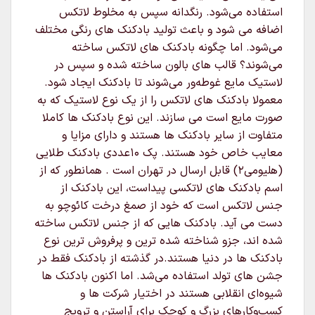
استفاده می‌شود. رنگدانه سپس به مخلوط لاتکس
اضافه می شود و باعث تولید بادکنک های رنگی مختلف
می‌شود. اما چگونه بادکنک های لاتکس ساخته
می‌شوند؟ قالب های بالون ساخته شده و سپس در
لاستیک مایع غوطه‌ور می‌شوند تا بادکنک ایجاد شود.
معمولا بادکنک های لاتکس را از یک نوع لاستیک که به
صورت مایع است می سازند. این نوع بادکنک ها کاملا
متفاوت از سایر بادکنک ها هستند و دارای مزایا و
معایب خاص خود هستند. پک ۱۰عددی بادکنک طلایی
(هلیومی۲) قابل ارسال در تهران است . همانطور که از
اسم بادکنک های لاتکسی پیداست، این بادکنک از
جنس لاتکس است که خود از صمغ درخت کائوچو به
دست می آید. بادکنک هایی که از جنس لاتکس ساخته
شده اند، جزو شناخته شده ترین و پرفروش ترین نوع
بادکنک ها در دنیا هستند.در گذشته از بادکنک فقط در
جشن های تولد استفاده می‌شد. اما اکنون بادکنک ها
شیوه‌ای انقلابی هستند در اختیار شرکت ها و
کسب‌وکارهای بزرگ و کوچک برای آراستن و ترویج