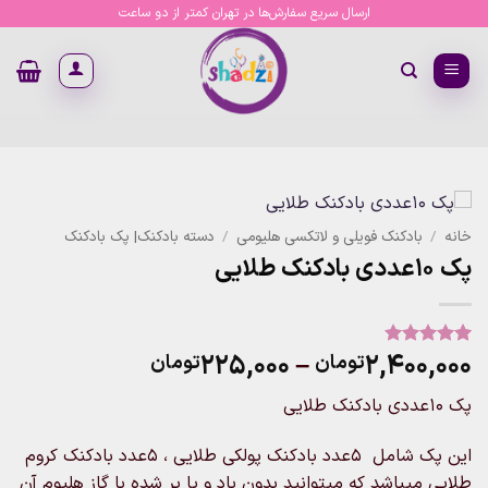
Ski
ارسال سریع سفارش‌ها در تهران کمتر از دو ساعت
t
conten
خانه
/
بادکنک فویلی و لاتکسی هلیومی
/
دسته بادکنک| پک بادکنک
پک ۱۰عددی بادکنک طلایی
Price
۲۲۵,۰۰۰
–
۲,۴۰۰,۰۰۰
تومان
تومان
1
امتیاز
5
از
5 امتیاز
range:
مشتری
پک ۱۰عددی بادکنک طلایی
۲۲۵,۰۰۰تومان
through
این پک شامل ۵عدد بادکنک پولکی طلایی ، ۵عدد بادکنک کروم
۲,۴۰۰,۰۰۰تومان
طلایی میباشد که میتوانید بدون باد و یا پر شده با گاز هلیوم آن