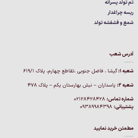
تم تولد پسرانه
ریسه چراغدار
شمع و فشفشه تولد
آدرس شعب
شعبه 1:
گيشا ، فاضل جنوبی ،تقاطع چهارم، پلاک 619/1
شعبه 2:
پاسداران – نبش بهارستان یکم – پلاک ۴۷۸
شماره تماس:
02128428428
پشتیبانی:
09389984398
مطمئن خرید نمایید