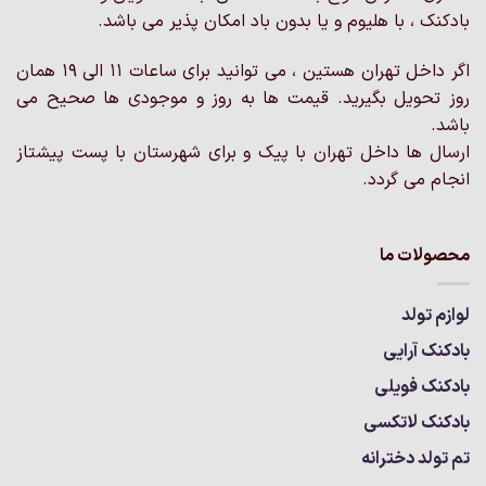
ممکن
ممکن
بادکنک ، با هلیوم و یا بدون باد امکان پذیر می باشد.
است
است
در
در
اگر داخل تهران هستین ، می توانید برای ساعات 11 الی 19 همان
صفحه
صفحه
روز تحویل بگیرید. قیمت ها به روز و موجودی ها صحیح می
محصول
محصول
انتخاب
انتخاب
باشد.
شوند
شوند
ارسال ها داخل تهران با پیک و برای شهرستان با پست پیشتاز
انجام می گردد.
محصولات ما
لوازم تولد
بادکنک آرایی
بادکنک فویلی
بادکنک لاتکسی
تم تولد دخترانه