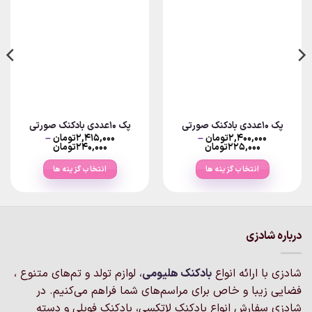
پک ۱۰عددی بادکنک صورتی
پک ۱۰عددی بادکنک صورتی
۲,۴۰۰,۰۰۰
تومان
–
۲,۴۱۵,۰۰۰
تومان
–
Price
Price
۲۲۵,۰۰۰
تومان
۲۴۰,۰۰۰
تومان
range:
range:
۲۲۵,۰۰۰تومان
۲۴۰,۰۰۰تومان
انتخاب گزینه ها
انتخاب گزینه ها
through
through
۲,۴۰۰,۰۰۰تومان
۲,۴۱۵,۰۰۰تومان
این
این
محصول
محصول
دارای
دارای
انواع
انواع
درباره شادزی
مختلفی
مختلفی
می
می
شادزی با ارائه انواع
بادکنک‌ هلیومی
، لوازم تولد و تم‌های متنوع ،
باشد.
باشد.
گزینه
گزینه
فضایی زیبا و خاص برای مراسم‌های شما فراهم می‌کنیم. در
ها
ها
شادزی سفارش انواع بادکنک لاتکسی، بادکنک فویلی و دسته