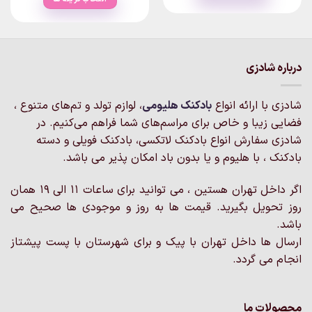
۷۷۰,۰۰۰تومان
through
این
۲,۴۴۰,۰۰۰تومان
این
محصول
محصول
دارای
دارای
انواع
انواع
مختلفی
درباره شادزی
مختلفی
می
می
باشد.
باشد.
شادزی با ارائه انواع
بادکنک‌ هلیومی
، لوازم تولد و تم‌های متنوع ،
گزینه
گزینه
فضایی زیبا و خاص برای مراسم‌های شما فراهم می‌کنیم. در
ها
ها
ممکن
شادزی سفارش انواع بادکنک لاتکسی، بادکنک فویلی و دسته
ممکن
است
بادکنک ، با هلیوم و یا بدون باد امکان پذیر می باشد.
است
در
در
صفحه
اگر داخل تهران هستین ، می توانید برای ساعات 11 الی 19 همان
صفحه
محصول
محصول
روز تحویل بگیرید. قیمت ها به روز و موجودی ها صحیح می
انتخاب
انتخاب
باشد.
شوند
شوند
ارسال ها داخل تهران با پیک و برای شهرستان با پست پیشتاز
انجام می گردد.
محصولات ما