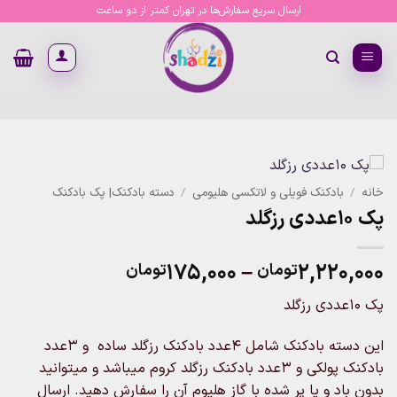
Ski
ارسال سریع سفارش‌ها در تهران کمتر از دو ساعت
t
conten
خانه
/
بادکنک فویلی و لاتکسی هلیومی
/
دسته بادکنک| پک بادکنک
پک ۱۰عددی رزگلد
Price
۱۷۵,۰۰۰
–
۲,۲۲۰,۰۰۰
تومان
تومان
range:
پک ۱۰عددی رزگلد
۱۷۵,۰۰۰تومان
through
این دسته بادکنک شامل ۴عدد بادکنک رزگلد ساده و ۳عدد
۲,۲۲۰,۰۰۰تومان
بادکنک پولکی و ۳عدد بادکنک رزگلد کروم میباشد و میتوانید
بدون باد و یا پر شده با گاز هلیوم آن را سفارش دهید. ارسال