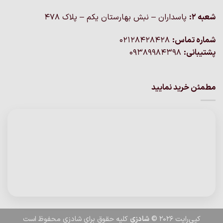
شعبه 2:
پاسداران – نبش بهارستان یکم – پلاک ۴۷۸
شماره تماس:
02128428428
پشتیبانی:
09389984398
مطمئن خرید نمایید
کپی‌رایت 2026 ©
شادزی
کلیه حقوق برای شادزی محفوظ است