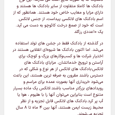
بادکنک ها کاملا متفاوت از سایر بادکنک ها هستند و
دارای مزایا و معایب خاص خود هستند. همانطور که از
اسم بادکنک های لاتکسی پیداست، از جنس لاتکس
است که خود از صمغ درخت کائوچو به دست می آید.
پک ۱۰عددی رزگلد
در گذشته از بادکنک فقط در جشن های تولد استفاده
می‌شد. اما اکنون بادکنک ها شیوه‌ای انقلابی هستند در
اختیار شرکت ها و کسب‌وکارهای بزرگ و کوچک برای
آراستن و ترویج خدماتشان. مزایای بادکنک های
لاتکس:بادکنک های لاتکس از هر نوع و شکلی که در
دسترس باشند مقرون به صرفه ترین هستند، این باعث
می‌شود خریداری آنها بصورت عمده برای مراسم و
رویدادهای بزرگتر مناسب باشند.لاتکس یک ماده بسیار
متنوع است بنابراین می‌توان آنها را با هلیوم ، هوا یا
آب پر کرد.بادکنک های لاتکس قابل تجزیه و از نظر
محیط زیست ایمن هستند، آنها بین ۴ ماه تا ۸ سال
تجزیه می‌شوند.