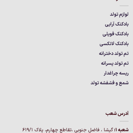
لوازم تولد
بادکنک آرایی
بادکنک فویلی
بادکنک لاتکسی
تم تولد دخترانه
تم تولد پسرانه
ریسه چراغدار
شمع و فشفشه تولد
آدرس شعب
شعبه 1:
گيشا ، فاضل جنوبی ،تقاطع چهارم، پلاک 619/1