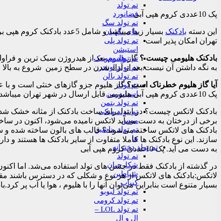
تم تولد
فضانورد
پک 10عددی کروم هپی آبی
تم تولد سگ
این دسته
بادکنک
های نگهبان
تم تولد پلی
تهران امکان پذیر است
استیشن
بادکنک هلیومی چیست ؟
گاز
هلیوم
بعد از هیدروژن سبک‌ ترین و فراو
تم تولد سونیک
تم تولد اونجرز
به نگه داشتن آن نیست.بعد از آزاد شدن در سطح زمین شروع به بالا ر
تم تولد بالن
آیا گاز هلیوم خطرناک است؟
گاز هلیوم جزو گازهای خنثی است و با عن
تم تولد
اسپایدرمن
پک 10عددی کروم هپی آبی هلیومی قابل ارسال در شهر تهران میباشد.
تم تولد بتمن
بادکنک لاتکس چیست؟ در ابتدا برای ساخت بادکنک از مثانه خشک شده‌ی حی
تم تولد میکی
موس
برخی از درختان به دست می‌آید لاتکس نامیده می‌شود، اکنون در سا
تم تولد ماشین
بادکنک های لاتکس ساخته می‌شوند؟ قالب های بالون ساخته شده و سپس
ها
سازند. این نوع بادکنک ها کاملا متفاوت از سایر بادکنک ها هستند 
تم تولد دخترانه
به دست می آید. پک 10عددی کروم هپی آبی
تم تولد
شکارچیان
در گذشته از بادکنک فقط در جشن های تولد استفاده می‌شد. اما اکنون
شیاطین
لاتکس:بادکنک های لاتکس از هر نوع و شکلی که در دسترس باشند مقر
کیپاپ
بسیار متنوع است بنابراین می‌توان آنها را با هلیوم ، هوا یا آب پر کرد.بادکنک های ل
تم تولد لبوبو
تم تولد کرومی
تم تولد LOL –
ال و ال