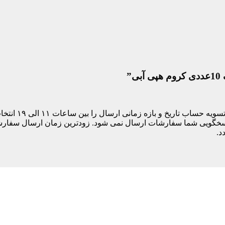
”
مشتری های ساکن
د.