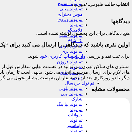
تم تولد استیچ
انتخاب حالت
هلیومی, بدون باد
تم تولد مینی
موس دخترانه
تم تولد ونزدی
دیدگاهها
تم تولد
فلامینگو
هیچ دیدگاهی برای این محصول نوشته نشده است.
تم تولد اسب
تک شاخ
اولین نفری باشید که دیدگاهی را ارسال می کنید برای “پک 10عددی کروم هپی آبی
تم تولد باربی
تم تولد پری
برای ثبت نقد و بررسی
وارد حساب کاربری خود
شوید.
دریایی
تم تولد فروزن
تم تولد
پرنسس های
دیگر تا دو روزکاری بعد از ثبت سفارش به پست پیشتاز تحویل می گرد
دیزنی
تم تولد خردسال
محصولات مشابه
تم تولد بلویی
تم تولد بیبی
شارک
تم تولد پپا پیگ
تم تولد
حیوانات
تم تولد
دایناسور
تم تولد