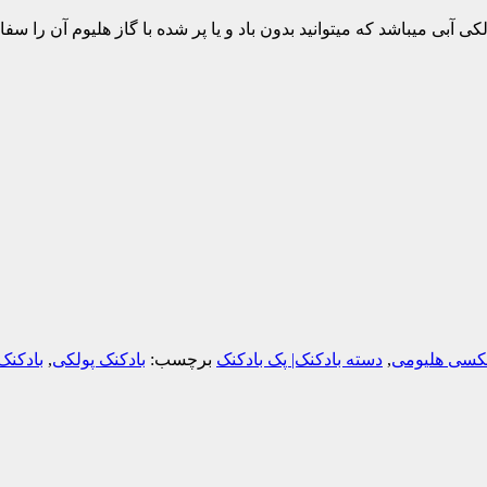
بادکنک کروم هپی برد دی آبی و 5عدد بادکنک پولکی آبی میباشد که میتوانید بدون باد و یا پر شده ب
اتکسی هلیومی
,
دسته بادکنک| پک بادکنک
برچسب:
بادکنک پولکی
,
بادکنک