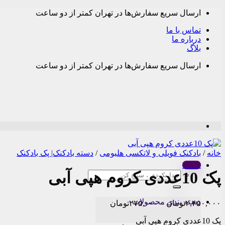
Skip
ارسال سریع سفارش‌ها در تهران کمتر از دو ساعت
to
content
تماس با ما
درباره ما
بلاگ
ارسال سریع سفارش‌ها در تهران کمتر از دو ساعت
خانه
/
بادکنک فویلی و لاتکسی هلیومی
/
دسته بادکنک| پک بادکنک
Menu
پک 10عددی کروم هپی آبی
جستجو
برای:
دسته بندی محصولات
Price
۲,۴۵۰,۰۰۰
تومان
–
۲۷۵,۰۰۰
تومان
range:
پک 10عددی کروم هپی آبی
۲۷۵,۰۰۰تومان