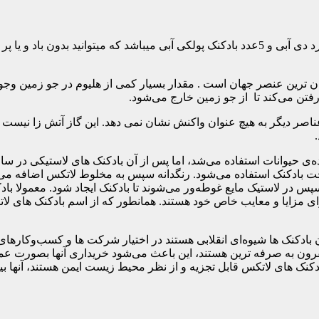
بسیار زیبا میباشد و شامل 5عدد بادکنک کروم هپی برد دی آبی و 5عدد بادکنک پولکی آبی 
ان‌ ترین عنصر جهان است . مقدار بسیار کمی از هلیوم در جو زمین وجو
فتن می‌کند تا از جو زمین خارج می‌شود.
اصر دیگر به هیچ عنوان واکنش نشان نمی دهد. این گاز آتش زا نیست و 
وانات استفاده می‌شد، اما پس از آن بادکنک های لاستیکی در سال ۱۸۲۴ تو
خت بادکنک استفاده می‌شود. رنگدانه سپس به مخلوط لاتکس اضافه می 
 در لاستیک مایع غوطه‌ور می‌شوند تا بادکنک ایجاد شود. معمولا با
و دارای مزایا و معایب خاص خود هستند. همانطور که از اسم بادکنک ها
 بادکنک ها شیوه‌ای انقلابی هستند در اختیار شرکت ها و کسب‌وکارها
ون به صرفه ترین هستند، این باعث می‌شود خریداری آنها بصورت عمد
اتکس قابل تجزیه و از نظر محیط زیست ایمن هستند، آنها بین ۴ ماه تا ۸ سال تجزیه می‌شون