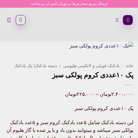
Ski
ارسال سریع سفارش‌ها در تهران کمتر از دو ساعت
t
conten
خانه
/
بادکنک فویلی و لاتکسی هلیومی
/
دسته بادکنک| پک بادکنک
پک ۱۰عددی کروم پولکی سبز
Price
۲,۴۰۰,۰۰۰
تومان
–
۲۲۵,۰۰۰
تومان
range:
پک ۱۰عددی کروم پولکی سبز
۲۲۵,۰۰۰تومان
through
این دسته بادکنک شامل ۵عدد بادکنک کروم سبز و ۵عدد بادکنک
۲,۴۰۰,۰۰۰تومان
پولکی سبز میباشد و میتوانید بدون باد و یا پر شده با گاز هلیوم آن
را سفارش دهید ارسال بادکنک هلیومی فقط در تهران امکان پذیر