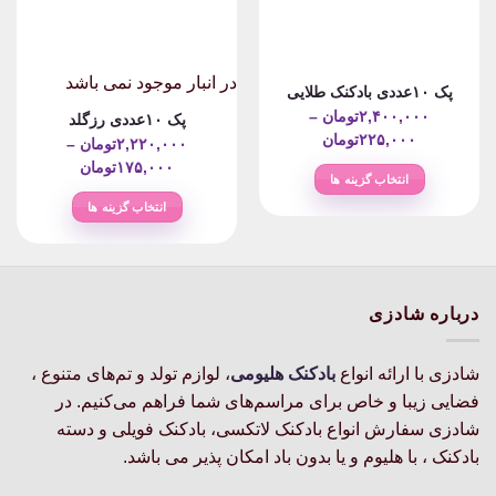
در انبار موجود نمی باشد
پک ۱۰عددی بادکنک طلایی
۲,۴۰۰,۰۰۰
تومان
–
پک ۱۰عددی رزگلد
Price
۲۲۵,۰۰۰
تومان
۲,۲۲۰,۰۰۰
تومان
–
range:
Price
۱۷۵,۰۰۰
تومان
انتخاب گزینه ها
۲۲۵,۰۰۰تومان
range:
این
انتخاب گزینه ها
through
۱۷۵,۰۰۰ت
محصول
۲,۴۰۰,۰۰۰تومان
این
through
دارای
محصول
۲,۲۲۰,۰۰۰تومان
انواع
دارای
مختلفی
انواع
درباره شادزی
می
مختلفی
باشد.
می
گزینه
باشد.
شادزی با ارائه انواع
بادکنک‌ هلیومی
، لوازم تولد و تم‌های متنوع ،
ها
گزینه
فضایی زیبا و خاص برای مراسم‌های شما فراهم می‌کنیم. در
ممکن
ها
شادزی سفارش انواع بادکنک لاتکسی، بادکنک فویلی و دسته
است
ممکن
بادکنک ، با هلیوم و یا بدون باد امکان پذیر می باشد.
در
است
صفحه
در