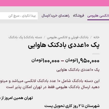
جستجو
لاتکسی هلیومی
فروشگاه
راهنمای خرید/ارسال
برای:
خانه
/
بادکنک فویلی و لاتکسی هلیومی
/
دسته بادکنک| پک بادکنک
پک ۱۰عددی بادکنک هاوایی
Price
۱۰۰,۰۰۰
–
۱,۹۵۰,۰۰۰
تومان
تومان
range:
پک ۱۰عددی بادکنک هاوایی
۱۰۰,۰۰۰تومان
through
این دسته بادکنک شامل ۱۰ عدد بادکنک لاتکسی می
۱,۹۵۰,۰۰۰تومان
دهید ارسال بادکنک هلیومی فقط در تهران امکان پذیر است
تهران همین امروز از ساعت ۱۱-۹
شهرستان تا 2 روز کاری تحویل پست