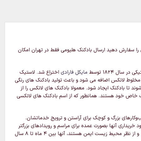
م آن را سفارش دهید ارسال بادکنک هلیومی فقط در تهران امکان
ال ۱۸۲۴ توسط
مایکل فارادی
اختراع شد. لاستیک
 مخلوط لاتکس اضافه می شود و باعث تولید بادکنک های رنگی
د تا بادکنک ایجاد شود. معمولا بادکنک های لاتکس را از
ایب خاص خود هستند. همانطور که از اسم بادکنک های لاتکسی
ب‌وکارهای بزرگ و کوچک برای آراستن و ترویج خدماتشان.
خریداری آنها بصورت عمده برای مراسم و رویدادهای بزرگتر
مناسب باشند.لاتکس یک ماده بسیار متنوع است بنابراین می‌توان آنها را با هلیوم ، هوا یا آب پر کرد.بادکنک های لاتکس قابل تجزیه و از نظر محیط زیست ایمن هستند، آنها بین ۴ ماه تا ۸ سال