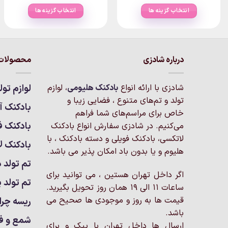
range:
range:
۲۴تومان
۱۷۵,۰۰۰تومان
۲۵,۰۰۰
انتخاب گزینه ها
انتخاب گزینه ها
through
through
۲,۲۲۰,۰۰۰تومان
۲,۴۰۰,۰۰۰تومان
این
این
محصول
محصول
دارای
دارای
انواع
انواع
درباره شادزی
محصولات 
مختلفی
مختلفی
می
می
شادزی با ارائه انواع
بادکنک‌ هلیومی
، لوازم
لوازم تول
باشد.
باشد.
تولد و تم‌های متنوع ، فضایی زیبا و
گزینه
گزینه
بادکنک آر
خاص برای مراسم‌های شما فراهم
ها
ها
بادکنک ف
می‌کنیم. در شادزی سفارش انواع بادکنک
ممکن
ممکن
لاتکسی، بادکنک فویلی و دسته بادکنک ، با
است
است
بادکنک ل
هلیوم و یا بدون باد امکان پذیر می باشد.
در
در
تم تولد د
صفحه
صفحه
اگر داخل تهران هستین ، می توانید برای
محصول
محصول
تم تولد پ
ساعات 11 الی 19 همان روز تحویل بگیرید.
انتخاب
انتخاب
شوند
شوند
قیمت ها به روز و موجودی ها صحیح می
ریسه چرا
باشد.
شمع و ف
ارسال ها داخل تهران با پیک و برای