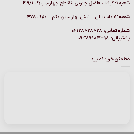
شعبه 1:
گيشا ، فاضل جنوبی ،تقاطع چهارم، پلاک 619/1
شعبه 2:
پاسداران – نبش بهارستان یکم – پلاک ۴۷۸
شماره تماس:
02128428428
پشتیبانی:
09389984398
مطمئن خرید نمایید