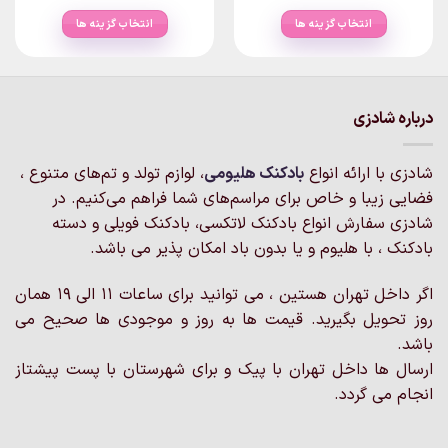
range:
range:
۲۴۰,۰۰۰تومان
۲۲۵,۰۰۰توما
انتخاب گزینه ها
انتخاب گزینه ها
through
through
۲,۴۱۵,۰۰۰تومان
۲,۴۰۰,۰۰۰تومان
این
این
محصول
محصول
دارای
دارای
انواع
انواع
درباره شادزی
مختلفی
مختلفی
می
می
شادزی با ارائه انواع
بادکنک‌ هلیومی
، لوازم تولد و تم‌های متنوع ،
باشد.
باشد.
گزینه
گزینه
فضایی زیبا و خاص برای مراسم‌های شما فراهم می‌کنیم. در
ها
ها
شادزی سفارش انواع بادکنک لاتکسی، بادکنک فویلی و دسته
ممکن
ممکن
بادکنک ، با هلیوم و یا بدون باد امکان پذیر می باشد.
است
است
در
در
اگر داخل تهران هستین ، می توانید برای ساعات 11 الی 19 همان
صفحه
صفحه
روز تحویل بگیرید. قیمت ها به روز و موجودی ها صحیح می
محصول
محصول
انتخاب
انتخاب
باشد.
شوند
شوند
ارسال ها داخل تهران با پیک و برای شهرستان با پست پیشتاز
انجام می گردد.