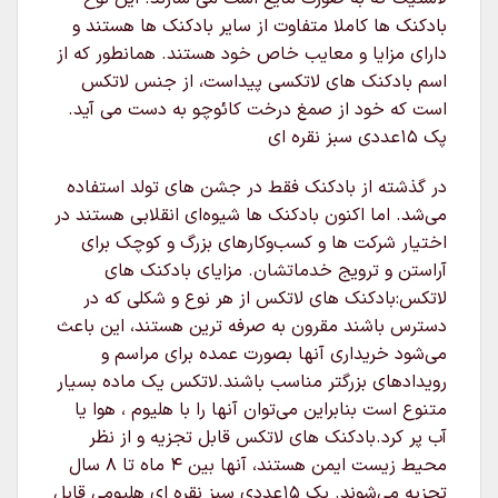
بادکنک ها کاملا متفاوت از سایر بادکنک ها هستند و
دارای مزایا و معایب خاص خود هستند. همانطور که از
اسم بادکنک های لاتکسی پیداست، از جنس لاتکس
است که خود از صمغ درخت کائوچو به دست می آید.
پک ۱۵عددی سبز نقره ای
در گذشته از بادکنک فقط در جشن های تولد استفاده
می‌شد. اما اکنون بادکنک ها شیوه‌ای انقلابی هستند در
اختیار شرکت ها و کسب‌وکارهای بزرگ و کوچک برای
آراستن و ترویج خدماتشان. مزایای بادکنک های
لاتکس:بادکنک های لاتکس از هر نوع و شکلی که در
دسترس باشند مقرون به صرفه ترین هستند، این باعث
می‌شود خریداری آنها بصورت عمده برای مراسم و
رویدادهای بزرگتر مناسب باشند.لاتکس یک ماده بسیار
متنوع است بنابراین می‌توان آنها را با هلیوم ، هوا یا
آب پر کرد.بادکنک های لاتکس قابل تجزیه و از نظر
محیط زیست ایمن هستند، آنها بین ۴ ماه تا ۸ سال
تجزیه می‌شوند. پک ۱۵عددی سبز نقره ای هلیومی قابل