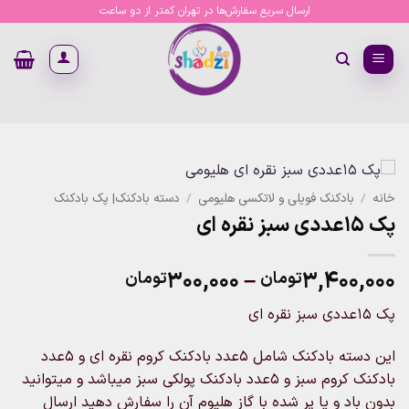
Ski
ارسال سریع سفارش‌ها در تهران کمتر از دو ساعت
t
conten
خانه
/
بادکنک فویلی و لاتکسی هلیومی
/
دسته بادکنک| پک بادکنک
پک ۱۵عددی سبز نقره ای
Price
۳۰۰,۰۰۰
–
۳,۴۰۰,۰۰۰
تومان
تومان
range:
پک ۱۵عددی سبز نقره ای
۳۰۰,۰۰۰تومان
through
این دسته بادکنک شامل ۵عدد بادکنک کروم نقره ای و ۵عدد
۳,۴۰۰,۰۰۰تومان
بادکنک کروم سبز و ۵عدد بادکنک پولکی سبز میباشد و میتوانید
بدون باد و یا پر شده با گاز هلیوم آن را سفارش دهید ارسال