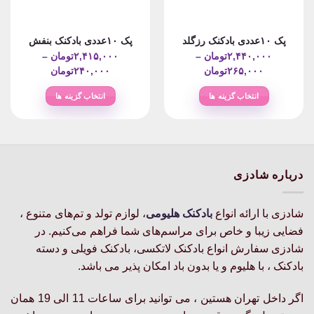
پک ۱۰عددی بادکنک رزگلد
پک ۱۰عددی بادکنک بنفش
۲,۴۴۰,۰۰۰
تومان
–
۲,۴۱۵,۰۰۰
تومان
–
Price
Price
۲۶۵,۰۰۰
تومان
۲۴۰,۰۰۰
تومان
range:
range:
انتخاب گزینه ها
انتخاب گزینه ها
۲۶۵,۰۰۰تومان
۲۴۰,۰۰۰ت
این
این
through
through
محصول
محصول
۲,۴۴۰,۰۰۰تومان
۲,۴۱۵,۰۰۰تومان
دارای
دارای
انواع
انواع
مختلفی
مختلفی
درباره شادزی
می
می
باشد.
باشد.
شادزی با ارائه انواع
بادکنک‌ هلیومی
، لوازم تولد و تم‌های متنوع ،
گزینه
گزینه
فضایی زیبا و خاص برای مراسم‌های شما فراهم می‌کنیم. در
ها
ها
ممکن
ممکن
شادزی سفارش انواع بادکنک لاتکسی، بادکنک فویلی و دسته
است
است
بادکنک ، با هلیوم و یا بدون باد امکان پذیر می باشد.
در
در
صفحه
صفحه
اگر داخل تهران هستین ، می توانید برای ساعات 11 الی 19 همان
محصول
محصول