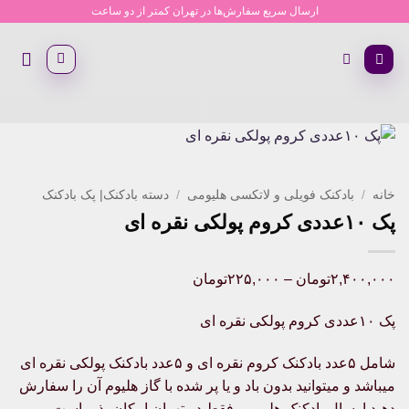
Ski
ارسال سریع سفارش‌ها در تهران کمتر از دو ساعت
t
conten
خانه
/
بادکنک فویلی و لاتکسی هلیومی
/
دسته بادکنک| پک بادکنک
پک ۱۰عددی کروم پولکی نقره ای
Price
۲,۴۰۰,۰۰۰
تومان
–
۲۲۵,۰۰۰
تومان
range:
پک ۱۰عددی کروم پولکی نقره ای
۲۲۵,۰۰۰تومان
through
شامل ۵عدد بادکنک کروم نقره ای و ۵عدد بادکنک پولکی نقره ای
۲,۴۰۰,۰۰۰تومان
میباشد و میتوانید بدون باد و یا پر شده با گاز هلیوم آن را سفارش
دهید ارسال بادکنک هلیومی فقط در تهران امکان پذیر است