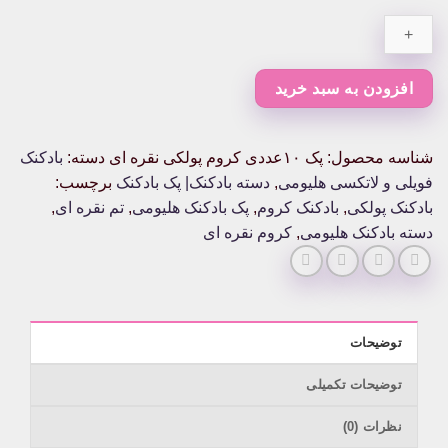
کروم
پولکی
نقره
ای
افزودن به سبد خرید
عدد
شناسه محصول:
پک ۱۰عددی کروم پولکی نقره ای
دسته:
بادکنک
فویلی و لاتکسی هلیومی
,
دسته بادکنک| پک بادکنک
برچسب:
بادکنک پولکی
,
بادکنک کروم
,
پک بادکنک هلیومی
,
تم نقره ای
,
دسته بادکنک هلیومی
,
کروم نقره ای
توضیحات
توضیحات تکمیلی
نظرات (0)