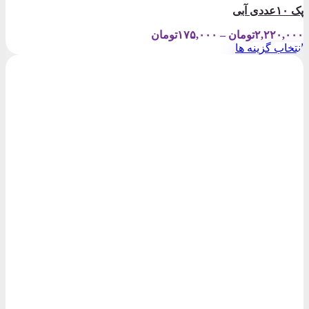
پک ۱۰عددی آبی
Price
۲,۲۲۰,۰۰۰
تومان
–
۱۷۵,۰۰۰
تومان
range:
انتخاب گزینه ها
۱۷۵,۰۰۰تومان
این
through
محصول
۲,۲۲۰,۰۰۰تومان
دارای
انواع
مختلفی
می
باشد.
گزینه
ها
ممکن
است
در
صفحه
محصول
انتخاب
شوند