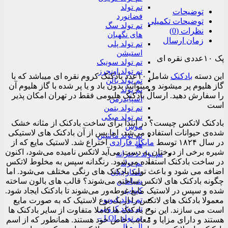
تم تولد
توضیحات
فضانورد
توضیحات تکمیلی
تم تولد سگ
نظرات (0)
های نگهبان
زمان ارسال
تم تولد پلی
استیشن
پک ۱۰عددی نقره ای
تم تولد سونیک
تم تولد اونجرز
این دسته
بادکنک
شامل ۱۰عدد بادکنک کروم نقره ای میباشد که با
تم تولد بالن
گاز هلیوم پر میشوند و میتوانید بدون باد و یا پر شده با گاز هلیوم آن
تم تولد
را سفارش دهید. ارسال بادکنک هلیومی فقط در تهران امکان پذیر
اسپایدرمن
است
تم تولد بتمن
تم تولد میکی
بادکنک لاتکس چیست؟ در ابتدا برای ساخت بادکنک از مثانه خشک
موس
شده‌ی حیوانات استفاده می‌شد، اما پس از آن بادکنک های لاستیکی
تم تولد ماشین
در سال ۱۸۲۴ توسط
مایکل فارادی
اختراع شد. لاستیک مایع که از
ها
شیره برخی از درختان به دست می‌آید لاتکس نامیده می‌شود، اکنون
تم تولد دخترانه
در ساخت بادکنک استفاده می‌شود. رنگدانه سپس به مخلوط لاتکس
تم تولد
اضافه می شود و باعث تولید بادکنک های رنگی مختلف می‌شود. اما
شکارچیان
چگونه بادکنک های لاتکس ساخته می‌شوند؟ قالب های بالون ساخته
شیاطین
کیپاپ
شده و سپس در لاستیک مایع غوطه‌ور می‌شوند تا بادکنک ایجاد شود.
تم تولد لبوبو
معمولا بادکنک های لاتکس را از یک نوع لاستیک که به صورت مایع
تم تولد کرومی
است می سازند. این نوع بادکنک ها کاملا متفاوت از سایر بادکنک ها
تم تولد LOL –
هستند و دارای مزایا و معایب خاص خود هستند. همانطور که از اسم
ال و ال