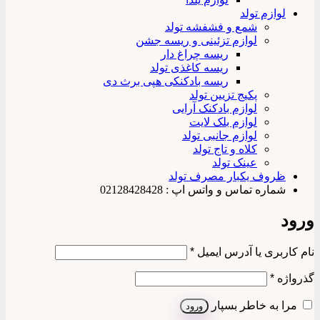
لوازم تولد
شمع و فشفشه تولد
لوازم تزئینی و ریسه جشن
ریسه چراغ دار
ریسه کاغذی تولد
ریسه بادکنکی هپی برث دی
پکیج تزیین تولد
لوازم بادکنک آرایی
لوازم بلک لایت
لوازم جانبی تولد
کلاه و تاج تولد
عینک تولد
ظروف یکبار مصرف تولد
شماره تماس و واتس اپ : 02128428428
ورود
الزامی
نام کاربری یا آدرس ایمیل
*
الزامی
گذرواژه
*
مرا به خاطر بسپار
ورود