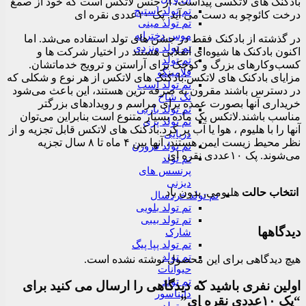
بادکنک های لاتکسی پیداست، از جنس لاتکس است که خود از صمغ
تم تولد استیچ
درخت کائوچو به دست می آید. پک ۱۰عددی نقره ای
تم تولد مینی
موس دخترانه
در گذشته از بادکنک فقط در جشن های تولد استفاده می‌شد. اما
تم تولد ونزدی
اکنون بادکنک ها شیوه‌ای انقلابی هستند در اختیار شرکت ها و
تم تولد
کسب‌وکارهای بزرگ و کوچک برای آراستن و ترویج خدماتشان.
فلامینگو
مزایای بادکنک های لاتکس:بادکنک های لاتکس از هر نوع و شکلی که
تم تولد اسب
در دسترس باشند مقرون به صرفه ترین هستند، این باعث می‌شود
تک شاخ
خریداری آنها بصورت عمده برای مراسم و رویدادهای بزرگتر
تم تولد باربی
مناسب باشند.لاتکس یک ماده بسیار متنوع است بنابراین می‌توان
تم تولد پری
آنها را با هلیوم ، هوا یا آب پر کرد.بادکنک های لاتکس قابل تجزیه و از
دریایی
نظر محیط زیست ایمن هستند، آنها بین ۴ ماه تا ۸ سال تجزیه
تم تولد فروزن
می‌شوند. پک ۱۰عددی نقره ای
تم تولد
پرنسس های
دیزنی
انتخاب حالت
هلیومی, بدون باد
تم تولد خردسال
تم تولد بلویی
تم تولد بیبی
دیدگاهها
شارک
تم تولد پپا پیگ
تم تولد
هیچ دیدگاهی برای این محصول نوشته نشده است.
حیوانات
تم تولد
اولین نفری باشید که دیدگاهی را ارسال می کنید برای
دایناسور
“پک ۱۰عددی نقره ای”