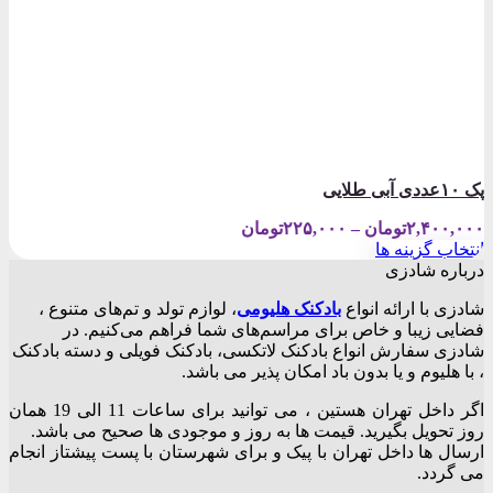
پک ۱۰عددی آبی طلایی
Price
۲,۴۰۰,۰۰۰
تومان
–
۲۲۵,۰۰۰
تومان
range:
انتخاب گزینه ها
۲۲۵,۰۰۰تومان
این
درباره شادزی
through
محصول
۲,۴۰۰,۰۰۰تومان
شادزی با ارائه انواع
بادکنک‌ هلیومی
، لوازم تولد و تم‌های متنوع ،
دارای
فضایی زیبا و خاص برای مراسم‌های شما فراهم می‌کنیم. در
انواع
شادزی سفارش انواع بادکنک لاتکسی، بادکنک فویلی و دسته بادکنک
مختلفی
، با هلیوم و یا بدون باد امکان پذیر می باشد.
می
باشد.
اگر داخل تهران هستین ، می توانید برای ساعات 11 الی 19 همان
گزینه
روز تحویل بگیرید. قیمت ها به روز و موجودی ها صحیح می باشد.
ها
ارسال ها داخل تهران با پیک و برای شهرستان با پست پیشتاز انجام
ممکن
می گردد.
است