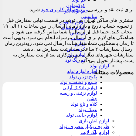
تم تولد
کوکوملون
برای ثبت نقد و بررسی
وارد حساب کاربری خود
شوید.
تم تولد لگو
مناسبتی
مشتری های ساکن تهران می توانید در قسمت نهایی سفارش قبل
لوازم هالووین
از تسویه حساب تاریخ و بازه زمانی ارسال را بین ساعات ۱۱ الی ۱۹
لوازم ولنتاین
انتخاب کنید. حتما قبل از ارسال با شما تماس گرفته می شود و
تم تعیین
هماهنگی های لازم برای ارسال مرسوله انجام می شود. بدیهی است
جنسیت
تا زمان پاسخگویی شما سفارشات ارسال نمی شود. زودترین زمان
لوازم
ارسال سفارشات ۲ ساعت بعد از ثبت سفارش می باشد.
کریسمس
لوازم یلدا
سفارشات شهرهای دیگر تا دو روزکاری بعد از ثبت سفارش به
تم رنگ نود
پست پیشتاز تحویل می گردد.
لوازم تولد
اجاره لوازم تولد
محصولات مشابه
پکیج تزیین تولد
شمع و فشفشه تولد
لوازم بادکنک آرایی
لوازم تزئینی و ریسه
جشن
کلاه و تاج تولد
عینک تولد
لوازم جانبی تولد
لوازم آتش بازی
ظروف یکبار مصرف تولد
لوازم بلک لایت