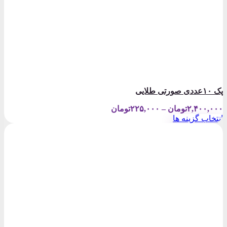
پک ۱۰عددی صورتی طلایی
Price
۲,۴۰۰,۰۰۰
تومان
–
۲۲۵,۰۰۰
تومان
range:
انتخاب گزینه ها
۲۲۵,۰۰۰تومان
این
through
محصول
۲,۴۰۰,۰۰۰تومان
دارای
انواع
مختلفی
می
باشد.
گزینه
ها
ممکن
است