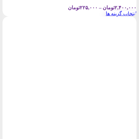
Price
۲,۴۰۰,۰۰۰
تومان
–
۲۲۵,۰۰۰
تومان
range:
انتخاب گزینه ها
۲۲۵,۰۰۰تومان
این
through
محصول
۲,۴۰۰,۰۰۰تومان
دارای
انواع
مختلفی
می
باشد.
گزینه
ها
ممکن
است
در
صفحه
محصول
انتخاب
شوند