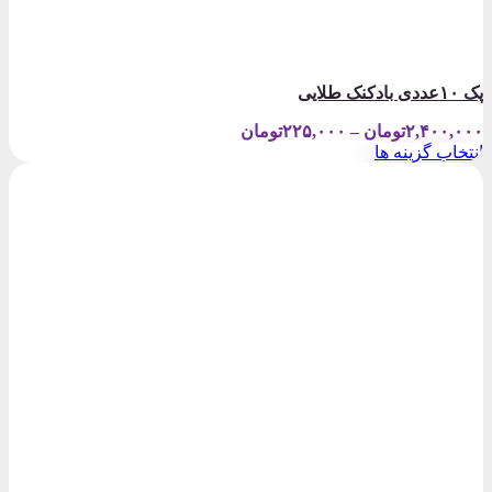
پک ۱۰عددی بادکنک طلایی
Price
۲,۴۰۰,۰۰۰
تومان
–
۲۲۵,۰۰۰
تومان
range:
انتخاب گزینه ها
۲۲۵,۰۰۰تومان
این
through
محصول
۲,۴۰۰,۰۰۰تومان
دارای
انواع
مختلفی
می
باشد.
گزینه
ها
ممکن
است
در
صفحه
محصول
انتخاب
شوند