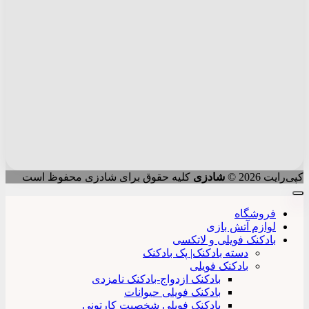
کپی‌رایت 2026 ©
شادزی
کلیه حقوق برای شادزی محفوظ است
فروشگاه
لوازم آتش بازی
بادکنک فویلی و لاتکسی
دسته بادکنک| پک بادکنک
بادکنک فویلی
بادکنک ازدواج-بادکنک نامزدی
بادکنک فویلی حیوانات
بادکنک فویلی شخصیت کارتونی