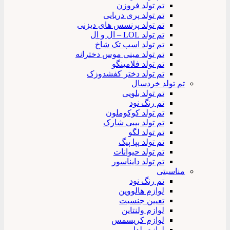
تم تولد فروزن
تم تولد پری دریایی
تم تولد پرنسس های دیزنی
تم تولد LOL – ال و ال
تم تولد اسب تک شاخ
تم تولد مینی موس دخترانه
تم تولد فلامینگو
تم تولد دختر کفشدوزک
تم تولد خردسال
تم تولد بلویی
تم رنگ نود
تم تولد کوکوملون
تم تولد بیبی شارک
تم تولد لگو
تم تولد پپا پیگ
تم تولد حیوانات
تم تولد دایناسور
مناسبتی
تم رنگ نود
لوازم هالووین
تعیین جنسیت
لوازم ولنتاین
لوازم کریسمس
لوازم یلدا