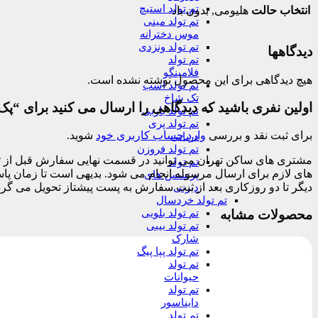
تم تولد استیچ
انتخاب حالت
هلیومی, بدون باد
تم تولد مینی
موس دخترانه
تم تولد ونزدی
دیدگاهها
تم تولد
فلامینگو
هیچ دیدگاهی برای این محصول نوشته نشده است.
تم تولد اسب
تک شاخ
اولین نفری باشید که دیدگاهی را ارسال می کنید برای “پک 30عددی بادکنک پاستیلی و پولکی
تم تولد باربی
تم تولد پری
برای ثبت نقد و بررسی
وارد حساب کاربری خود
شوید.
دریایی
تم تولد فروزن
تم تولد
پرنسس های
دیگر تا دو روزکاری بعد از ثبت سفارش به پست پیشتاز تحویل می گرد
دیزنی
تم تولد خردسال
محصولات مشابه
تم تولد بلویی
تم تولد بیبی
شارک
تم تولد پپا پیگ
تم تولد
حیوانات
تم تولد
دایناسور
تم تولد