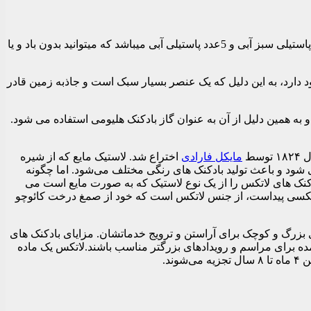
بسیار زیبا میباشد و شامل 5عدد پولکی طلایی،5عدد پاستیلی صورتی و 5عدد پاستیلی یاسی و 5عدد پاستیلی لیمویی و 5عدد پاستیلی سبز آبی و 5عدد پاستیلی آبی میباشد که میتوانید بدون باد و یا
د دارد، به این دلیل که یک عنصر بسیار سبک است و جاذبه زمین قادر
به همین دلیل از آن به عنوان گاز بادکنک هلیومی استفاده می شود.
سط
مایکل فارادی
اختراع شد. لاستیک مایع که از شیره
شود و باعث تولید بادکنک های رنگی مختلف می‌شود. اما چگونه
دکنک های لاتکس را از یک نوع لاستیک که به صورت مایع است می
ی لاتکسی پیداست، از جنس لاتکس است که خود از صمغ درخت کائوچو
ی بزرگ و کوچک برای آراستن و ترویج خدماتشان. مزایای بادکنک های
ه برای مراسم و رویدادهای بزرگتر مناسب باشند.لاتکس یک ماده
د.