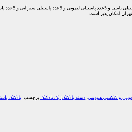
این دسته شامل 5عدد پولک
تهران امکان پذیر است
ویلی و لاتکسی هلیومی
,
دسته بادکنک| پک بادکنک
برچسب:
بادکنک پاست