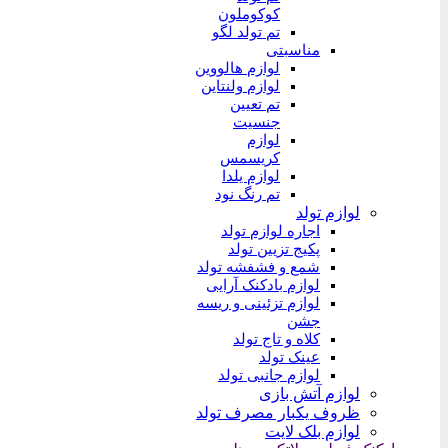
کوکوملون
تم تولد لگو
مناسبتی
لوازم هالووین
لوازم ولنتاین
تم تعیین
جنسیت
لوازم
کریسمس
لوازم یلدا
تم رنگ نود
لوازم تولد
اجاره لوازم تولد
پکیج تزیین تولد
شمع و فشفشه تولد
لوازم بادکنک آرایی
لوازم تزئینی و ریسه
جشن
کلاه و تاج تولد
عینک تولد
لوازم جانبی تولد
لوازم آتش بازی
ظروف یکبار مصرف تولد
لوازم بلک لایت