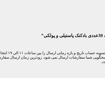
”
مشتری های ساکن
د.