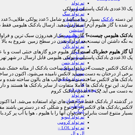
تم تولد
فضانورد
پک 30عددی بادکنک پاستیلی و پولکی
تم تولد سگ
این دسته
بادکنک
های نگهبان
تم تولد پلی
پر شده با گاز هلیوم آن را سفارش دهید. ارسال بادکنک هلیومی فقط د
استیشن
بادکنک هلیومی چیست ؟
گاز
هلیوم
بعد از هیدروژن سبک‌ ترین و فراو
تم تولد سونیک
تم تولد اونجرز
به نگه داشتن آن نیست.بعد از آزاد شدن در سطح زمین شروع به بالا ر
تم تولد بالن
آیا گاز هلیوم خطرناک است؟
گاز هلیوم جزو گازهای خنثی است و با عن
تم تولد
اسپایدرمن
پک 30عددی بادکنک پاستیلی و پولکی هلیومی قابل ارسال در شهر تهران میباشد.
تم تولد بتمن
بادکنک لاتکس چیست؟ در ابتدا برای ساخت بادکنک از مثانه خشک شده‌ی حی
تم تولد میکی
موس
برخی از درختان به دست می‌آید لاتکس نامیده می‌شود، اکنون در سا
تم تولد ماشین
بادکنک های لاتکس ساخته می‌شوند؟ قالب های بالون ساخته شده و سپس
ها
سازند. این نوع بادکنک ها کاملا متفاوت از سایر بادکنک ها هستند 
تم تولد دخترانه
به دست می آید. پک ۱۴عددی بادکنک کروم
تم تولد
شکارچیان
در گذشته از بادکنک فقط در جشن های تولد استفاده می‌شد. اما اکنون
شیاطین
لاتکس:بادکنک های لاتکس از هر نوع و شکلی که در دسترس باشند مقر
کیپاپ
بسیار متنوع است بنابراین می‌توان آنها را با هلیوم ، هوا یا آب پر کرد.بادکنک های ل
تم تولد لبوبو
تم تولد کرومی
تم تولد LOL –
ال و ال