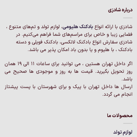
دارای
مختلفی
انواع
درباره شادزی
می
مختلفی
باشد.
می
گزینه
شادزی با ارائه انواع
بادکنک‌ هلیومی
، لوازم تولد و تم‌های متنوع ،
باشد.
ها
گزینه
فضایی زیبا و خاص برای مراسم‌های شما فراهم می‌کنیم. در
ممکن
ها
شادزی سفارش انواع بادکنک لاتکسی، بادکنک فویلی و دسته
است
ممکن
بادکنک ، با هلیوم و یا بدون باد امکان پذیر می باشد.
در
است
صفحه
در
محصول
اگر داخل تهران هستین ، می توانید برای ساعات 11 الی 19 همان
صفحه
انتخاب
روز تحویل بگیرید. قیمت ها به روز و موجودی ها صحیح می
محصول
شوند
انتخاب
باشد.
شوند
ارسال ها داخل تهران با پیک و برای شهرستان با پست پیشتاز
انجام می گردد.
محصولات ما
لوازم تولد