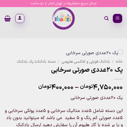
Ski
ارسال سریع سفارش‌ها در تهران کمتر از دو ساعت
t
conten
خانه
/
بادکنک فویلی و لاتکسی هلیومی
/
دسته بادکنک| پک بادکنک
پک 20عددی صورتی سرخابی
Price
۴۰۰,۰۰۰
–
۴,۷۵۰,۰۰۰
تومان
تومان
range:
پک 20عددی صورتی سرخابی
۴۰۰,۰۰۰تومان
through
این دسته شامل 5عدد متالیک سرخابی و 5عدد پولکی سرخابی و
۴,۷۵۰,۰۰۰تومان
5عدد صورتی کم رنگ و 5 سفید می باشد که میتوانید بدون باد
و یا پر شده با گاز هلیوم آن را سفارش دهید ارسال بادکنک