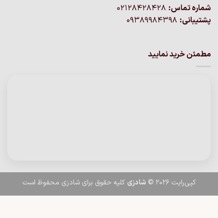
شماره تماس:
02128428428
پشتیبانی:
09389984398
مطمئن خرید نمایید
کپی‌رایت 2026 ©
شادزی
کلیه حقوق برای شادزی محفوظ است