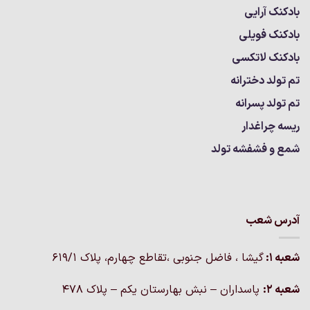
بادکنک آرایی
بادکنک فویلی
بادکنک لاتکسی
تم تولد دخترانه
تم تولد پسرانه
ریسه چراغدار
شمع و فشفشه تولد
آدرس شعب
شعبه 1:
گيشا ، فاضل جنوبی ،تقاطع چهارم، پلاک 619/1
شعبه 2:
پاسداران – نبش بهارستان یکم – پلاک ۴۷۸