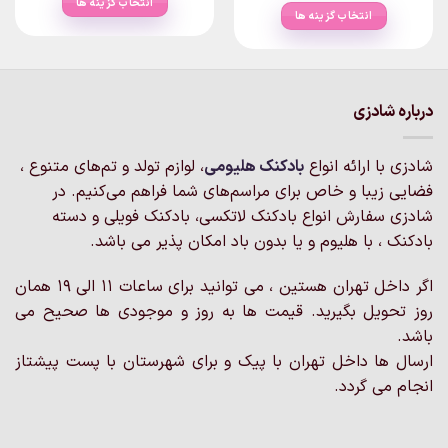
انتخاب گزینه ها
۱۷۵,۰۰۰تومان
ough
انتخاب گزینه ها
through
۴۰۰,۰۰۰
این
۲,۲۲۰,۰۰۰تومان
این
محصول
محصول
دارای
دارای
انواع
انواع
درباره شادزی
مختلفی
مختلفی
می
می
باشد.
شادزی با ارائه انواع
بادکنک‌ هلیومی
، لوازم تولد و تم‌های متنوع ،
باشد.
گزینه
گزینه
فضایی زیبا و خاص برای مراسم‌های شما فراهم می‌کنیم. در
ها
ها
شادزی سفارش انواع بادکنک لاتکسی، بادکنک فویلی و دسته
ممکن
ممکن
است
بادکنک ، با هلیوم و یا بدون باد امکان پذیر می باشد.
است
در
در
صفحه
اگر داخل تهران هستین ، می توانید برای ساعات 11 الی 19 همان
صفحه
محصول
روز تحویل بگیرید. قیمت ها به روز و موجودی ها صحیح می
محصول
انتخاب
انتخاب
باشد.
شوند
شوند
ارسال ها داخل تهران با پیک و برای شهرستان با پست پیشتاز
انجام می گردد.