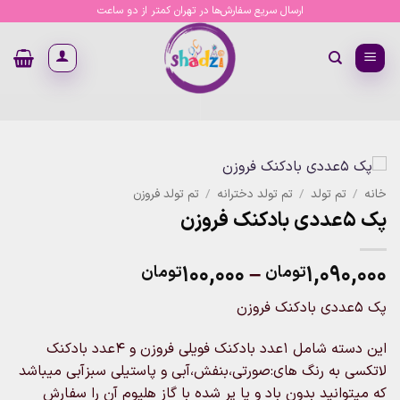
Ski
ارسال سریع سفارش‌ها در تهران کمتر از دو ساعت
t
conten
خانه
/
تم تولد
/
تم تولد دخترانه
/
تم تولد فروزن
پک 5عددی بادکنک فروزن
Price
۱۰۰,۰۰۰
–
۱,۰۹۰,۰۰۰
تومان
تومان
range:
پک 5عددی بادکنک فروزن
۱۰۰,۰۰۰تومان
through
این دسته شامل 1عدد بادکنک فویلی فروزن و 4عدد بادکنک
۱,۰۹۰,۰۰۰تومان
لاتکسی به رنگ های:صورتی،بنفش،آبی و پاستیلی سبزآبی میباشد
که میتوانید بدون باد و یا پر شده با گاز هلیوم آن را سفارش