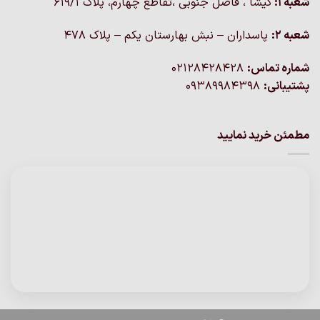
شعبه 1:
گيشا ، فاضل جنوبی ،تقاطع چهارم، پلاک 619/1
شعبه 2:
پاسداران – نبش بهارستان یکم – پلاک ۴۷۸
شماره تماس:
02128428428
پشتیبانی:
09389984398
مطمئن خرید نمایید