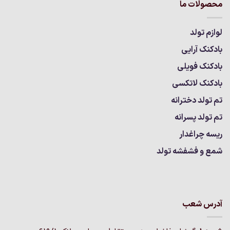
محصولات ما
لوازم تولد
بادکنک آرایی
بادکنک فویلی
بادکنک لاتکسی
تم تولد دخترانه
تم تولد پسرانه
ریسه چراغدار
شمع و فشفشه تولد
آدرس شعب