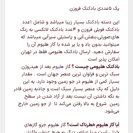
پک 5عددی بادکنک فروزن
این دسته
بادکنک
بسیار زیبا میباشد و شامل 1عدد
بادکنک فویلی فروزن و 4عدد بادکنک لاتکسی به رنگ
های:صورتی،بنفش،آبی و پاستیلی سبزآبی میباشد که
میتوانید بدون باد و یا پر شده با گاز هلیوم آن را
سفارش دهید. ارسال بادکنک هلیومی فقط در تهران
امکان پذیر است
بادکنک هلیومی چیست ؟
گاز
هلیوم
بعد از هیدروژن
سبک‌ ترین و فراوان‌ ترین عنصر جهان است . مقدار
بسیار کمی از هلیوم در جو زمین وجود دارد، به این
دلیل که یک عنصر بسیار سبک است و جاذبه زمین قادر
به نگه داشتن آن نیست.بعد از آزاد شدن در سطح
زمین شروع به بالا رفتن می‌کند تا از جو زمین خارج
می‌شود.
آیا گاز هلیوم خطرناک است؟
گاز هلیوم جزو گازهای
خنثی است و با عناصر دیگر به هیچ عنوان واکنش