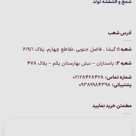
شمع و فشفشه تولد
آدرس شعب
شعبه 1:
گيشا ، فاضل جنوبی ،تقاطع چهارم، پلاک 619/1
شعبه 2:
پاسداران – نبش بهارستان یکم – پلاک ۴۷۸
شماره تماس:
02128428428
پشتیبانی:
09389984398
مطمئن خرید نمایید