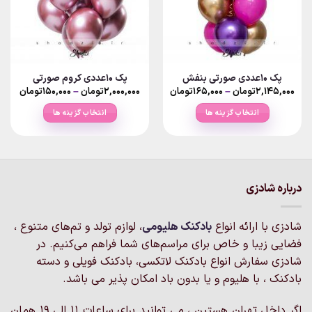
پک 10عددی صورتی بنفش
پک ۱۰عددی کروم صورتی
Price
Price
۲,۱۴۵,۰۰۰
تومان
–
۱۶۵,۰۰۰
تومان
۲,۰۰۰,۰۰۰
تومان
–
۱۵۰,۰۰۰
تومان
ange:
range:
۱۶۵,۰۰۰تومان
انتخاب گزینه ها
انتخاب گزینه ها
ough
through
۲,۱۴۵,۰۰۰تومان
,۰۰۰,۰۰۰
این
این
محصول
محصول
دارای
دارای
انواع
انواع
درباره شادزی
مختلفی
مختلفی
می
می
باشد.
باشد.
شادزی با ارائه انواع
بادکنک‌ هلیومی
، لوازم تولد و تم‌های متنوع ،
گزینه
گزینه
فضایی زیبا و خاص برای مراسم‌های شما فراهم می‌کنیم. در
ها
ها
شادزی سفارش انواع بادکنک لاتکسی، بادکنک فویلی و دسته
ممکن
ممکن
است
است
بادکنک ، با هلیوم و یا بدون باد امکان پذیر می باشد.
در
در
صفحه
صفحه
اگر داخل تهران هستین ، می توانید برای ساعات 11 الی 19 همان