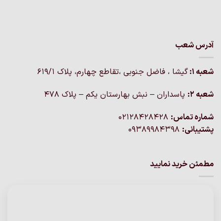
آدرس شعب
شعبه 1:
گيشا ، فاضل جنوبی ،تقاطع چهارم، پلاک 619/1
شعبه 2:
پاسداران – نبش بهارستان یکم – پلاک ۴۷۸
شماره تماس:
02128428428
پشتیبانی:
09389984398
مطمئن خرید نمایید