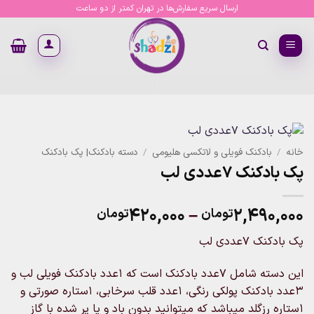
Ski
ارسال سریع سفارش‌ها در تهران کمتر از دو ساعت
t
conten
خانه
/
بادکنک فویلی و لاتکسی هلیومی
/
دسته بادکنک| پک بادکنک
پک بادکنک 7عددی لب
Price
۴۲۰,۰۰۰
–
۲,۴۹۰,۰۰۰
تومان
تومان
range:
پک بادکنک 7عددی لب
۴۲۰,۰۰۰تومان
through
این دسته شامل 7عدد بادکنک است که 1عدد بادکنک فویلی لب و
۲,۴۹۰,۰۰۰تومان
3عدد بادکنک پولکی رنگی، 1عدد قلب سرخابی، 1ستاره صورتی و
1ستاره رزگلد میباشد که میتوانید بدون باد و یا پر شده با گاز