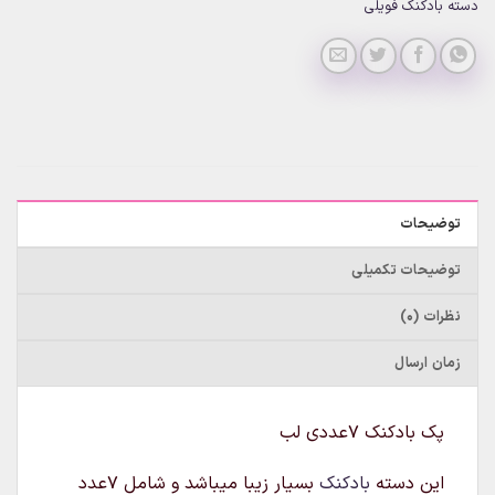
دسته بادکنک فویلی
توضیحات
توضیحات تکمیلی
نظرات (0)
زمان ارسال
پک بادکنک 7عددی لب
این دسته
بادکنک
بسیار زیبا میباشد و شامل 7عدد