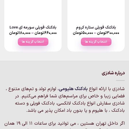
بادکنک فویلی ستاره کروم
بادکنک فویلی سورمه ای Love
Price
Price
۳۰۰,۰۰۰
تومان
–
۵۰,۰۰۰
تومان
۶۶۰,۰۰۰
تومان
–
۱۸۰,۰۰۰
تومان
ange:
range:
۵۰,۰۰۰تومان
انتخاب گزینه ها
انتخاب گزینه ها
rough
through
۳۰۰,۰۰۰تومان
۶۶۰,۰۰۰تو
این
این
محصول
محصول
دارای
دارای
انواع
انواع
درباره شادزی
مختلفی
مختلفی
می
می
باشد.
باشد.
شادزی با ارائه انواع
بادکنک‌ هلیومی
، لوازم تولد و تم‌های متنوع ،
گزینه
گزینه
فضایی زیبا و خاص برای مراسم‌های شما فراهم می‌کنیم. در
ها
ها
شادزی سفارش انواع بادکنک لاتکسی، بادکنک فویلی و دسته
ممکن
ممکن
است
است
بادکنک ، با هلیوم و یا بدون باد امکان پذیر می باشد.
در
در
صفحه
صفحه
اگر داخل تهران هستین ، می توانید برای ساعات 11 الی 19 همان
محصول
محصول