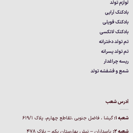
لوازم تولد
بادکنک آرایی
بادکنک فویلی
بادکنک لاتکسی
تم تولد دخترانه
تم تولد پسرانه
ریسه چراغدار
شمع و فشفشه تولد
آدرس شعب
شعبه 1:
گيشا ، فاضل جنوبی ،تقاطع چهارم، پلاک 619/1
شعبه 2:
پاسداران – نبش بهارستان یکم – پلاک ۴۷۸