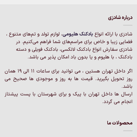
دارای
دارای
انواع
انواع
درباره شادزی
مختلفی
مختلفی
می
می
باشد.
باشد.
شادزی با ارائه انواع
بادکنک‌ هلیومی
، لوازم تولد و تم‌های متنوع ،
گزینه
گزینه
فضایی زیبا و خاص برای مراسم‌های شما فراهم می‌کنیم. در
ها
ها
شادزی سفارش انواع بادکنک لاتکسی، بادکنک فویلی و دسته
ممکن
ممکن
است
است
بادکنک ، با هلیوم و یا بدون باد امکان پذیر می باشد.
در
در
صفحه
صفحه
اگر داخل تهران هستین ، می توانید برای ساعات 11 الی 19 همان
محصول
محصول
روز تحویل بگیرید. قیمت ها به روز و موجودی ها صحیح می
انتخاب
انتخاب
باشد.
شوند
شوند
ارسال ها داخل تهران با پیک و برای شهرستان با پست پیشتاز
انجام می گردد.
محصولات ما