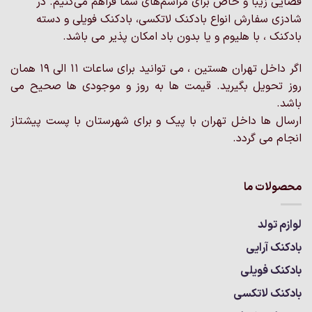
فضایی زیبا و خاص برای مراسم‌های شما فراهم می‌کنیم. در
ها
ممکن
شادزی سفارش انواع بادکنک لاتکسی، بادکنک فویلی و دسته
است
بادکنک ، با هلیوم و یا بدون باد امکان پذیر می باشد.
در
صفحه
اگر داخل تهران هستین ، می توانید برای ساعات 11 الی 19 همان
محصول
روز تحویل بگیرید. قیمت ها به روز و موجودی ها صحیح می
انتخاب
باشد.
شوند
ارسال ها داخل تهران با پیک و برای شهرستان با پست پیشتاز
انجام می گردد.
محصولات ما
لوازم تولد
بادکنک آرایی
بادکنک فویلی
بادکنک لاتکسی