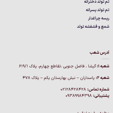
تم تولد دخترانه
تم تولد پسرانه
ریسه چراغدار
شمع و فشفشه تولد
آدرس شعب
شعبه 1:
گيشا ، فاضل جنوبی ،تقاطع چهارم، پلاک 619/1
شعبه 2:
پاسداران – نبش بهارستان یکم – پلاک ۴۷۸
شماره تماس:
02128428428
پشتیبانی:
09389984398