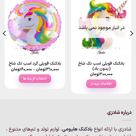
در انبار موجود نمی باشد
بادکنک فویلی اسب تک شاخ
بادکنک فویلی گرد اسب تک شاخ
(بدون باد)
Price
۳۱۰,۰۰۰
تومان
–
۶۰,۰۰۰
تومان
range:
۲۰۰,۰۰۰
تومان
۰
انتخاب گزینه ها
rough
اطلاعات بیشتر
۳۱۰,۰۰۰توما
این
محصول
دارای
انواع
مختلفی
درباره شادزی
می
باشد.
شادزی با ارائه انواع
بادکنک‌ هلیومی
، لوازم تولد و تم‌های متنوع ،
گزینه