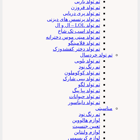
تم تولد باربی
تم تولد فروزن
تم تولد پری دریایی
تم تولد پرنسس های دیزنی
تم تولد LOL – ال و ال
تم تولد اسب تک شاخ
تم تولد مینی موس دخترانه
تم تولد فلامینگو
تم تولد دختر کفشدوزک
تم تولد خردسال
تم تولد بلویی
تم رنگ نود
تم تولد کوکوملون
تم تولد بیبی شارک
تم تولد لگو
تم تولد پپا پیگ
تم تولد حیوانات
تم تولد دایناسور
مناسبتی
تم رنگ نود
لوازم هالووین
تعیین جنسیت
لوازم ولنتاین
لوازم کریسمس