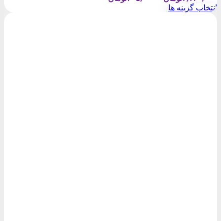
range:
انتخاب گزینه ها
۲۰۵,۰۰۰تومان
این
through
محصول
۲,۱۳۰,۰۰۰تومان
دارای
انواع
مختلفی
می
باشد.
گزینه
ها
ممکن
است
در
صفحه
محصول
انتخاب
شوند