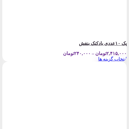
پک ۱۰عددی بادکنک بنفش
Price
۲,۴۱۵,۰۰۰
تومان
–
۲۴۰,۰۰۰
تومان
range:
انتخاب گزینه ها
۲۴۰,۰۰۰تومان
این
through
محصول
۲,۴۱۵,۰۰۰تومان
دارای
انواع
مختلفی
می
باشد.
گزینه
ها
ممکن
است
در