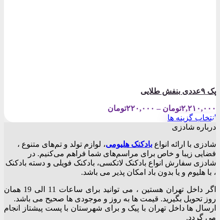
پک ۹عددی بنفش طلایی
Price
۲,۲۱۰,۰۰۰
تومان
–
۲۲۰,۰۰۰
تومان
range:
انتخاب گزینه ها
۲۲۰,۰۰۰تومان
این
درباره شادزی
through
محصول
۲,۲۱۰,۰۰۰تومان
شادزی با ارائه انواع
بادکنک‌ هلیومی
، لوازم تولد و تم‌های متنوع ،
دارای
فضایی زیبا و خاص برای مراسم‌های شما فراهم می‌کنیم. در
انواع
شادزی سفارش انواع بادکنک لاتکسی، بادکنک فویلی و دسته بادکنک
مختلفی
، با هلیوم و یا بدون باد امکان پذیر می باشد.
می
باشد.
اگر داخل تهران هستین ، می توانید برای ساعات 11 الی 19 همان
گزینه
روز تحویل بگیرید. قیمت ها به روز و موجودی ها صحیح می باشد.
ها
ارسال ها داخل تهران با پیک و برای شهرستان با پست پیشتاز انجام
ممکن
می گردد.
است