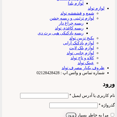
لوازم یلدا
لوازم تولد
شمع و فشفشه تولد
لوازم تزئینی و ریسه جشن
ریسه چراغ دار
ریسه کاغذی تولد
ریسه بادکنکی هپی برث دی
پکیج تزیین تولد
لوازم بادکنک آرایی
لوازم بلک لایت
لوازم جانبی تولد
کلاه و تاج تولد
عینک تولد
ظروف یکبار مصرف تولد
شماره تماس و واتس اپ : 02128428428
ورود
الزامی
نام کاربری یا آدرس ایمیل
*
الزامی
گذرواژه
*
مرا به خاطر بسپار
ورود