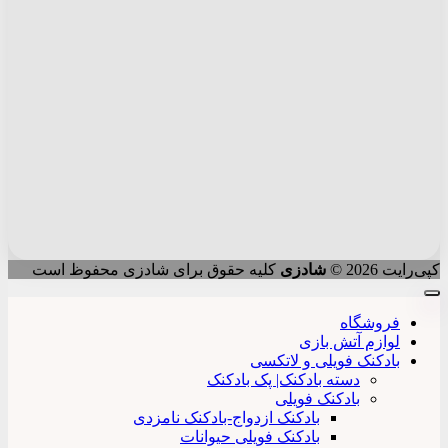
کپی‌رایت 2026 ©
شادزی
کلیه حقوق برای شادزی محفوظ است
فروشگاه
لوازم آتش بازی
بادکنک فویلی و لاتکسی
دسته بادکنک| پک بادکنک
بادکنک فویلی
بادکنک ازدواج-بادکنک نامزدی
بادکنک فویلی حیوانات