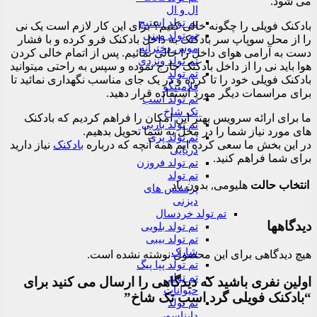
می شود.
ال و ال
تم تولد استیچ
بادکنک فویلی را چگونه خالی کنیم؟ برای این کار لازم است یک نی
تم تولد مینی
را از محل سوپاپ سر بادکنک به داخل بادکنک فرو کرده و با فشار
موس دخترانه
دست به آرامی هوای داخل را خالی نمائیم. پس از اتمام خالی کردن
تم تولد ونزدی
هوا باید نی را از داخل بادکنک خارج نموده و سپس به راحتی میتوانید
تم تولد
بادکنک فویلی خود را تا کرده و در یک جای مناسب نگهداری نمائید تا
فلامینگو
برای مراسمات دیگر مورد استفاده قرار دهید.
تم تولد اسب
تک شاخ
ما برای ارائه سرویس بهتر این امکان را فراهم کردیم که بادکنک
تم تولد باربی
های مورد نیاز شما را در محل به شما تحویل بدهیم.
تم تولد پری
در این بخش ما سعی کرده ایم همه آنچه که درباره
بادکنک
نیاز دارید
دریایی
برای شما فراهم کنید.
تم تولد فروزن
تم تولد
انتخاب حالت
هلیومی, بدون باد
پرنسس های
دیزنی
تم تولد خردسال
دیدگاهها
تم تولد بلویی
تم تولد بیبی
شارک
هیچ دیدگاهی برای این محصول نوشته نشده است.
تم تولد پپا پیگ
تم تولد
اولین نفری باشید که دیدگاهی را ارسال می کنید برای
حیوانات
“بادکنک فویلی گرد اسب تک شاخ”
تم تولد
دایناسور