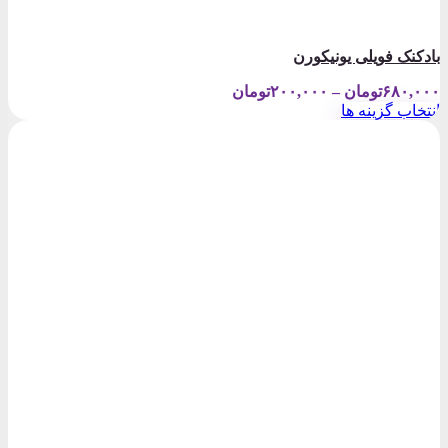
بادکنک فویلی یونیکورن
Price
۶۸۰,۰۰۰
تومان
–
۲۰۰,۰۰۰
تومان
range:
انتخاب گزینه ها
۲۰۰,۰۰۰تومان
این
through
محصول
۶۸۰,۰۰۰تومان
دارای
انواع
مختلفی
می
باشد.
گزینه
ها
ممکن
است
در
صفحه
محصول
انتخاب
شوند