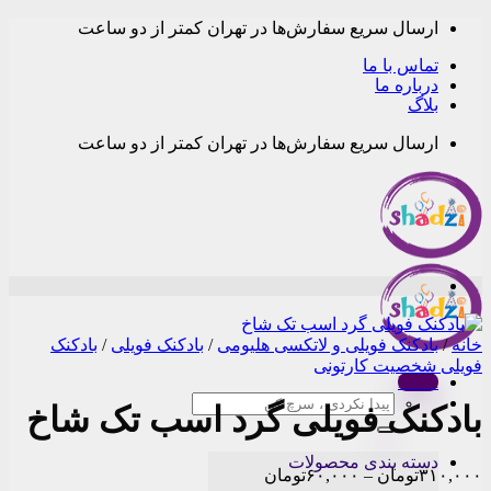
Skip
ارسال سریع سفارش‌ها در تهران کمتر از دو ساعت
to
content
تماس با ما
درباره ما
بلاگ
ارسال سریع سفارش‌ها در تهران کمتر از دو ساعت
خانه
/
بادکنک فویلی و لاتکسی هلیومی
/
بادکنک فویلی
/
بادکنک
فویلی شخصیت کارتونی
Menu
جستجو
بادکنک فویلی گرد اسب تک شاخ
برای:
دسته بندی محصولات
Price
۳۱۰,۰۰۰
تومان
–
۶۰,۰۰۰
تومان