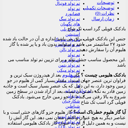
توضیحات
تم تولد فوتبال
توضیحات تکمیلی
تم تولد
نظرات (0)
فضانورد
زمان ارسال
تم تولد سگ
های نگهبان
بادکنک فویلی گرد اسب تک شاخ
تم تولد پلی
استیشن
جنس این بادکنک فویلی براق می باشد.اندازه ی آن در حالت باد شده
تم تولد سونیک
حدود ۲۷ سانتیمتر می باشد و میتوانید بدون باد و یا پر شده با گاز
تم تولد اونجرز
هلیوم آن را سفارش دهید
تم تولد بالن
تم تولد
.این محصول مناسب جشن تولد و برای تزیین تم تولد مناسب می
اسپایدرمن
باشد
تم تولد بتمن
تم تولد میکی
بادکنک هلیومی چیست ؟
گاز
هلیوم
بعد از هیدروژن سبک‌ ترین و
موس
فراوان‌ ترین عنصر جهان است . مقدار بسیار کمی از هلیوم در جو
تم تولد ماشین
ها
زمین وجود دارد، به این دلیل که یک عنصر بسیار سبک است و جاذبه
تم تولد دخترانه
زمین قادر به نگه داشتن آن نیست.بعد از آزاد شدن در سطح زمین
تم تولد
شروع به بالا رفتن می‌کند تا از جو زمین خارج می‌شود. بادکنک
شکارچیان
فویلی گرد اسب تک شاخ
شیاطین
کیپاپ
آیا گاز هلیوم خطرناک است؟
گاز هلیوم جزو گازهای خنثی است و با
تم تولد لبوبو
عناصر دیگر به هیچ عنوان واکنش نشان نمی دهد. این گاز آتش زا
تم تولد کرومی
نیست و به همین دلیل از آن به عنوان گاز بادکنک هلیومی استفاده
تم تولد LOL –