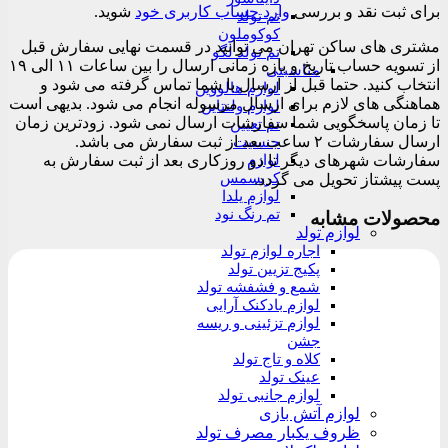
برای ثبت نقد و بررسی
وارد حساب کاربری خود
شوید.
تم تولد
کوکوملون
مشتری های ساکن تهران می توانید در قسمت نهایی سفارش قبل
تم تولد لگو
از تسویه حساب تاریخ و بازه زمانی ارسال را بین ساعات ۱۱ الی ۱۹
مناسبتی
انتخاب کنید. حتما قبل از ارسال با شما تماس گرفته می شود و
لوازم هالووین
هماهنگی های لازم برای ارسال مرسوله انجام می شود. بدیهی است
لوازم ولنتاین
تا زمان پاسخگویی شما سفارشات ارسال نمی شود. زودترین زمان
تم تعیین
ارسال سفارشات ۲ ساعت بعد از ثبت سفارش می باشد.
جنسیت
لوازم
سفارشات شهرهای دیگر تا دو روزکاری بعد از ثبت سفارش به
کریسمس
پست پیشتاز تحویل می گردد.
لوازم یلدا
تم رنگ نود
محصولات مشابه
لوازم تولد
اجاره لوازم تولد
پکیج تزیین تولد
شمع و فشفشه تولد
لوازم بادکنک آرایی
لوازم تزئینی و ریسه
جشن
کلاه و تاج تولد
عینک تولد
لوازم جانبی تولد
لوازم آتش بازی
ظروف یکبار مصرف تولد