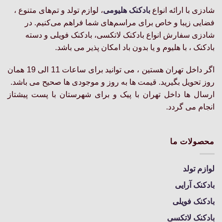
گزینه
گزینه
شادزی با ارائه انواع
بادکنک‌ هلیومی
، لوازم تولد و تم‌های متنوع ،
ها
ها
فضایی زیبا و خاص برای مراسم‌های شما فراهم می‌کنیم. در
ممکن
ممکن
شادزی سفارش انواع بادکنک لاتکسی، بادکنک فویلی و دسته
است
است
بادکنک ، با هلیوم و یا بدون باد امکان پذیر می باشد.
در
در
صفحه
صفحه
اگر داخل تهران هستین ، می توانید برای ساعات 11 الی 19 همان
محصول
محصول
انتخاب
انتخاب
روز تحویل بگیرید. قیمت ها به روز و موجودی ها صحیح می باشد.
شوند
شوند
ارسال ها داخل تهران با پیک و برای شهرستان با پست پیشتاز
انجام می گردد.
محصولات ما
لوازم تولد
بادکنک آرایی
بادکنک فویلی
بادکنک لاتکسی