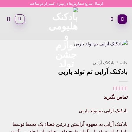
Ski
ارسال سریع سفارش‌ها در تهران کمتر از دو ساعت
t
conten
خانه
/
بادکنک آرایی
بادکنک آرایی تم تولد باربی
1
امتیاز
5
از 5
تماس بگیرید
امتیاز
مشتری
بادکنک آرایی تم تولد باربی
بادکنک آرایی به مفهوم آراستن و تزئین فضاء یک محیط توسط
بادکنک است که با رنگها و طرح های مختلف آن انجام می گردد