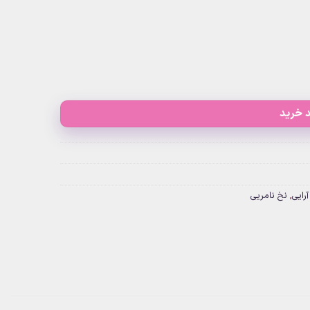
 خرید
رایی
,
نخ نامریی