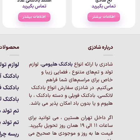
نخ شادی
استند بادکنکی عدد
تماس بگیرید
تماس بگیرید
اطلاعات بیشتر
اطلاعات بیشتر
درباره شادزی
محصولات 
شادزی با ارائه انواع
بادکنک‌ هلیومی
، لوازم
لوازم تول
تولد و تم‌های متنوع ، فضایی زیبا و
بادکنک آر
خاص برای مراسم‌های شما فراهم
بادکنک ف
می‌کنیم. در شادزی سفارش انواع بادکنک
لاتکسی، بادکنک فویلی و دسته بادکنک ، با
بادکنک ل
هلیوم و یا بدون باد امکان پذیر می باشد.
تم تولد د
اگر داخل تهران هستین ، می توانید برای
تم تولد پ
ساعات 11 الی 19 همان روز تحویل بگیرید.
قیمت ها به روز و موجودی ها صحیح می
ریسه چرا