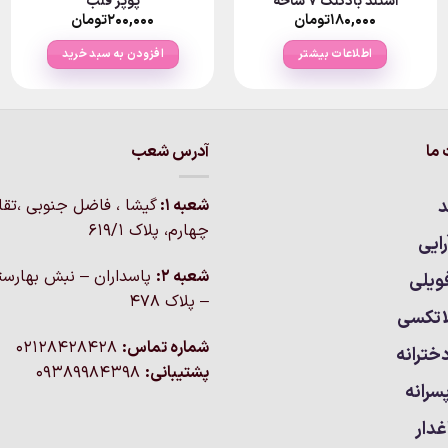
استند بادکنک ۷ شاخه
پوپر قلب
۱۸۰,۰۰۰
تومان
۲۰۰,۰۰۰
تومان
اطلاعات بیشتر
افزودن به سبد خرید
ما
آدرس شعب
د
شعبه 1:
گيشا ، فاضل جنوبی ،تق
چهارم، پلاک 619/1
ایی
شعبه 2:
پاسداران – نبش بهارست
ویلی
– پلاک ۴۷۸
اتکسی
شماره تماس:
02128428428
خترانه
پشتیبانی:
09389984398
سرانه
غدار