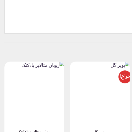
حراج!