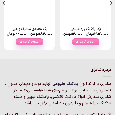
پک بادکنک زرد مشکی
پک 8عددی متالیک و هپی
Price
Price
۳,۱۲۰,۰۰۰
تومان
–
۱۶۰,۰۰۰
تومان
۱,۹۶۰,۰۰۰
تومان
–
۲۲۰,۰۰۰
تومان
nge:
range:
۱۶۰,۰۰۰تومان
انتخاب گزینه ها
انتخاب گزینه ها
ough
through
۳,۱۲۰,۰۰۰تومان
,۹۶۰,۰۰۰
این
این
محصول
محصول
دارای
دارای
انواع
انواع
درباره شادزی
مختلفی
مختلفی
می
می
باشد.
باشد.
شادزی با ارائه انواع
بادکنک‌ هلیومی
، لوازم تولد و تم‌های متنوع ،
گزینه
گزینه
فضایی زیبا و خاص برای مراسم‌های شما فراهم می‌کنیم. در
ها
ها
شادزی سفارش انواع بادکنک لاتکسی، بادکنک فویلی و دسته
ممکن
ممکن
است
است
بادکنک ، با هلیوم و یا بدون باد امکان پذیر می باشد.
در
در
صفحه
صفحه
اگر داخل تهران هستین ، می توانید برای ساعات 11 الی 19 همان