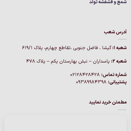
شمع و فشفشه تولد
آدرس شعب
شعبه 1:
گيشا ، فاضل جنوبی ،تقاطع چهارم، پلاک 619/1
شعبه 2:
پاسداران – نبش بهارستان یکم – پلاک ۴۷۸
شماره تماس:
02128428428
پشتیبانی:
09389984398
مطمئن خرید نمایید