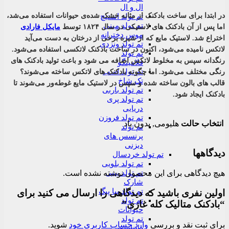
ال و ال
در ابتدا برای ساخت بادکنک از مثانه خشک شده‌ی حیوانات استفاده می‌شد،
تم تولد استیچ
تم تولد مینی
اما پس از آن بادکنک های لاستیکی در سال ۱۸۲۴ توسط
مایکل فارادی
موس دخترانه
اختراع شد. لاستیک مایع که از شیره برخی از درختان به دست می‌آید
تم تولد ونزدی
لاتکس نامیده می‌شود، اکنون در ساخت بادکنک لاتکسی استفاده می‌شود.
تم تولد
رنگدانه سپس به مخلوط لاتکس اضافه می شود و باعث تولید بادکنک های
فلامینگو
تم تولد اسب
رنگی مختلف می‌شود. اما چگونه بادکنک های لاتکس ساخته می‌شوند؟
تک شاخ
قالب های بالون ساخته شده و سپس در لاستیک مایع غوطه‌ور می‌شوند تا
تم تولد باربی
بادکنک ایجاد شود.
تم تولد پری
دریایی
تم تولد فروزن
انتخاب حالت
هلیومی, بدون باد
تم تولد
پرنسس های
دیزنی
دیدگاهها
تم تولد خردسال
تم تولد بلویی
تم تولد بیبی
هیچ دیدگاهی برای این محصول نوشته نشده است.
شارک
تم تولد پپا پیگ
اولین نفری باشید که دیدگاهی را ارسال می کنید برای
تم تولد
“بادکنک متالیک کله غازی”
حیوانات
تم تولد
برای ثبت نقد و بررسی
وارد حساب کاربری خود
شوید.
دایناسور