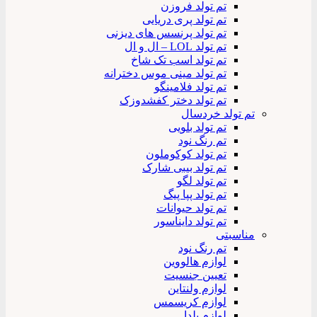
تم تولد فروزن
تم تولد پری دریایی
تم تولد پرنسس های دیزنی
تم تولد LOL – ال و ال
تم تولد اسب تک شاخ
تم تولد مینی موس دخترانه
تم تولد فلامینگو
تم تولد دختر کفشدوزک
تم تولد خردسال
تم تولد بلویی
تم رنگ نود
تم تولد کوکوملون
تم تولد بیبی شارک
تم تولد لگو
تم تولد پپا پیگ
تم تولد حیوانات
تم تولد دایناسور
مناسبتی
تم رنگ نود
لوازم هالووین
تعیین جنسیت
لوازم ولنتاین
لوازم کریسمس
لوازم یلدا