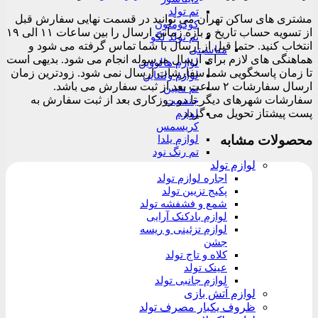
تم تولد
مشتری های ساکن تهران می توانید در قسمت نهایی سفارش قبل
کوکوملون
از تسویه حساب تاریخ و بازه زمانی ارسال را بین ساعات ۱۱ الی ۱۹
تم تولد لگو
انتخاب کنید. حتما قبل از ارسال با شما تماس گرفته می شود و
مناسبتی
هماهنگی های لازم برای ارسال مرسوله انجام می شود. بدیهی است
لوازم هالووین
تا زمان پاسخگویی شما سفارشات ارسال نمی شود. زودترین زمان
لوازم ولنتاین
ارسال سفارشات ۲ ساعت بعد از ثبت سفارش می باشد.
تم تعیین
سفارشات شهرهای دیگر تا دو روزکاری بعد از ثبت سفارش به
جنسیت
پست پیشتاز تحویل می گردد.
لوازم
کریسمس
محصولات مشابه
لوازم یلدا
تم رنگ نود
لوازم تولد
اجاره لوازم تولد
پکیج تزیین تولد
شمع و فشفشه تولد
لوازم بادکنک آرایی
لوازم تزئینی و ریسه
جشن
کلاه و تاج تولد
عینک تولد
لوازم جانبی تولد
لوازم آتش بازی
ظروف یکبار مصرف تولد