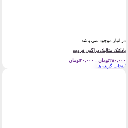
در انبار موجود نمی باشد
بادکنک متالیک دراگون فروت
Price
۲۸۰,۰۰۰
تومان
–
۳۰,۰۰۰
تومان
range:
انتخاب گزینه ها
۳۰,۰۰۰تومان
این
through
محصول
۲۸۰,۰۰۰تومان
دارای
انواع
مختلفی
می
باشد.
گزینه
ها
ممکن
است