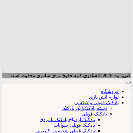
کپی‌رایت 2026 ©
شادزی
کلیه حقوق برای شادزی محفوظ است
فروشگاه
لوازم آتش بازی
بادکنک فویلی و لاتکسی
دسته بادکنک| پک بادکنک
بادکنک فویلی
بادکنک ازدواج-بادکنک نامزدی
بادکنک فویلی حیوانات
بادکنک فویلی شخصیت کارتونی