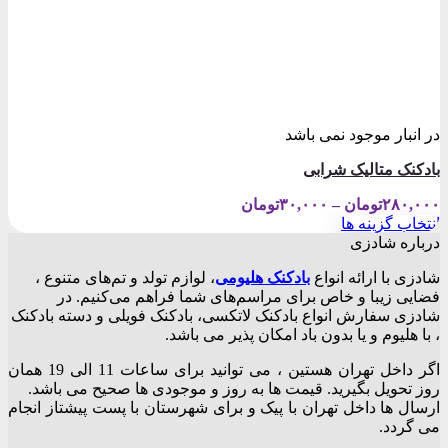
در انبار موجود نمی باشد
بادکنک متالیک شرابی
Price
۲۸۰,۰۰۰
تومان
–
۳۰,۰۰۰
تومان
range:
انتخاب گزینه ها
۳۰,۰۰۰تومان
این
درباره شادزی
through
محصول
۲۸۰,۰۰۰تومان
شادزی با ارائه انواع
بادکنک‌ هلیومی
، لوازم تولد و تم‌های متنوع ،
دارای
فضایی زیبا و خاص برای مراسم‌های شما فراهم می‌کنیم. در
انواع
شادزی سفارش انواع بادکنک لاتکسی، بادکنک فویلی و دسته بادکنک
مختلفی
، با هلیوم و یا بدون باد امکان پذیر می باشد.
می
باشد.
اگر داخل تهران هستین ، می توانید برای ساعات 11 الی 19 همان
گزینه
روز تحویل بگیرید. قیمت ها به روز و موجودی ها صحیح می باشد.
ها
ارسال ها داخل تهران با پیک و برای شهرستان با پست پیشتاز انجام
ممکن
می گردد.
است