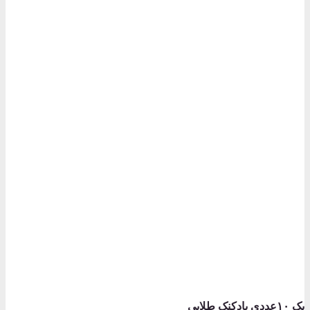
پک ۱۰عددی بادکنک طلایی