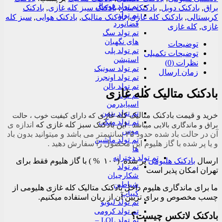
عدد
تم تولد فوتبال
براق
,
بادکنک دوبل
,
بادکنک سبز
,
بادکنک سبز کله غازی
,
بادکنک
تم تولد
کریستالی
,
بادکنک کله غازی
,
بادکنک متالیک
,
بادکنک هوایی
,
سبز کله
فضانورد
غازی
,
کله غازی
تم تولد سگ
های نگهبان
توضیحات
تم تولد پلی
توضیحات تکمیلی
استیشن
نظرات (0)
تم تولد سونیک
زمان ارسال
تم تولد اونجرز
تم تولد بالن
بادکنک متالیک کله غازی
تم تولد
اسپایدرمن
تم تولد بتمن
خرید و قیمت بادکنک متالیک کله غازی
که دارای کیفیت خوب ، حالت
تم تولد میکی
این بادکنک سبز کله غازی که
اندازه ی
براق و ماندگاری بالایی میباشد .
موس
آن در حالت باد شده حدود ۲۵ سانتیمتر می باشد و میتوانید بدون باد
تم تولد ماشین
و یا پر شده با گاز هلیوم این محصول را سفارش دهید .
ها
تم تولد دخترانه
ارسال
بادکنک هلیومی
پر شده (۱۰۰ % ) با گاز هلیوم فقط برای
تم تولد
تهران امکان پذیر است
شکارچیان
شیاطین
ما برای ماندگاری هلیوم داخل بادکنک متالیک کله غازی هلیومی از
کیپاپ
چسب مخصوص و برای تزیین آن از ربان استفاده میکنیم.
تم تولد لبوبو
تم تولد کرومی
بادکنک لاتکس چیست؟
تم تولد LOL –