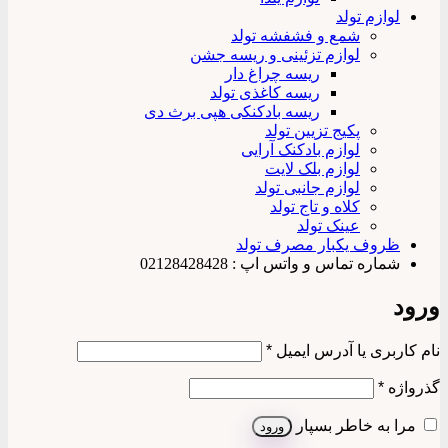
لوازم تولد
شمع و فشفشه تولد
لوازم تزئینی و ریسه جشن
ریسه چراغ دار
ریسه کاغذی تولد
ریسه بادکنکی هپی برث دی
پکیج تزیین تولد
لوازم بادکنک آرایی
لوازم بلک لایت
لوازم جانبی تولد
کلاه و تاج تولد
عینک تولد
ظروف یکبار مصرف تولد
شماره تماس و واتس اپ : 02128428428
ورود
الزامی
نام کاربری یا آدرس ایمیل
*
الزامی
گذرواژه
*
مرا به خاطر بسپار
ورود