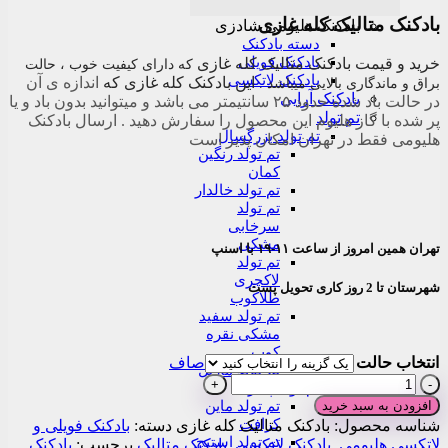
range:
۳۰,۰۰۰تومان
بادکنک متالیک کله غازی
بادکنک هلیومی شادزی
through
دسته بادکنک
۲۸۰,۰۰۰تومان
بادکنک فویلی
خرید و قیمت بادکنک متالیک کله غازی
که دارای کیفیت خوب ، حالت
بادکنک لاتکسی
این بادکنک کله غازی که
اندازه ی آن
براق و ماندگاری بالایی میباشد .
بادکنک آرایی
در حالت باد شده حدود ۲۵ سانتیمتر می باشد و میتوانید بدون باد و یا
تم تولد
پر شده با گاز هلیوم این محصول را سفارش دهید . ارسال بادکنک
تم تولد بزرگسال
هلیومی فقط در تهران امکان پذیر است
تم تولد رنگین
کمان
تم تولد خالدار
تم تولد
سرخابی
مشکی
تهران همین امروز از ساعت ۱۱-۱۹ با اسنپ
تم تولد
لاکچری
شهرستان تا 2 روز کاری تحویل پست
طلاکوب
تم تولد سفید
مشکی نقره
کوب
انتخاب حالت
صاف
تم تولد ماربل
بادکنک
تم تولد پسرانه
متالیک
افزودن به سبد خرید
تم تولد ماین
کله
کرافت
شناسه محصول:
بادکنک متالیک کله غازی
دسته:
بادکنک فویلی و
غازی
تم تولد استیچ
لاتکسی هلیومی
,
بادکنک لاتکسی
,
بادکنک متالیک
برچسب:
بادکنک