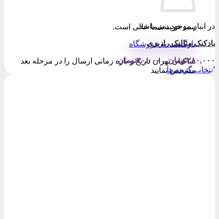
در انبار موجود نمی باشد
سبد خرید شما خالی است.
بادکنک متالیک رازبری
بازگشت به فروشگاه
Price
۲۸۰,۰۰۰
تومان
–
۳۰,۰۰۰
تومان
ساکنان تهران تاریخ و بازه زمانی ارسال را در مرحله بعد
range:
انتخاب گزینه ها
مشخص نمایید
۳۰,۰۰۰تومان
این
through
محصول
۲۸۰,۰۰۰تومان
دارای
انواع
مختلفی
می
باشد.
گزینه
ها
ممکن
است
در
صفحه
محصول
انتخاب
شوند