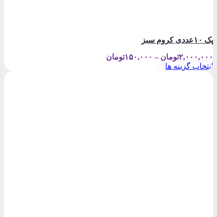
پک ۱۰عددی کروم سبز
Price
۲,۰۰۰,۰۰۰
تومان
–
۱۵۰,۰۰۰
تومان
range:
انتخاب گزینه ها
۱۵۰,۰۰۰تومان
این
through
محصول
۲,۰۰۰,۰۰۰تومان
دارای
انواع
مختلفی
می
باشد.
گزینه
ها
ممکن
است
در
صفحه
محصول
انتخاب
شوند