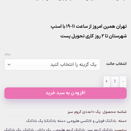
تهران همین امروز از ساعت ۱۱-۱۹ با اسنپ
شهرستان تا 2 روز کاری تحویل پست
صاف
انتخاب حالت
پک ۱۰عددی کروم سبز عدد
افزودن به سبد خرید
شناسه محصول:
پک ۱۰عددی کروم سبز
دسته:
بادکنک فویلی و لاتکسی هلیومی
,
دسته بادکنک| پک بادکنک
برچسب:
بادکنک کروم سبز
,
بادکنک کروم هلیومی
,
پک 10تایی بادکنک
,
پک بادکنک