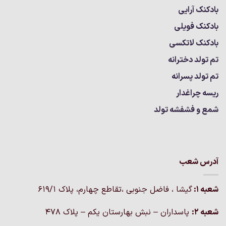
بادکنک آرایی
بادکنک فویلی
بادکنک لاتکسی
تم تولد دخترانه
تم تولد پسرانه
ریسه چراغدار
شمع و فشفشه تولد
آدرس شعب
شعبه 1:
گيشا ، فاضل جنوبی ،تقاطع چهارم، پلاک 619/1
شعبه 2:
پاسداران – نبش بهارستان یکم – پلاک ۴۷۸