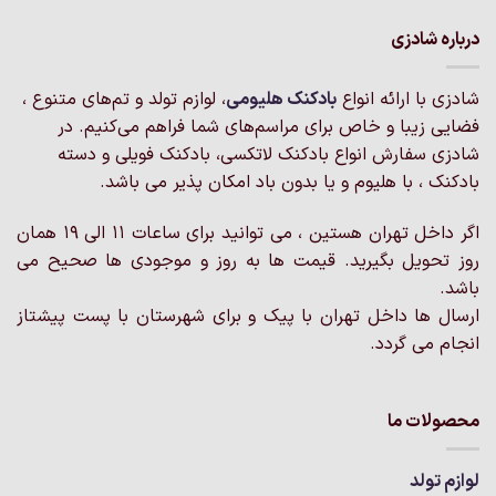
انواع
انواع
مختلفی
مختلفی
درباره شادزی
می
می
باشد.
باشد.
شادزی با ارائه انواع
بادکنک‌ هلیومی
، لوازم تولد و تم‌های متنوع ،
گزینه
گزینه
فضایی زیبا و خاص برای مراسم‌های شما فراهم می‌کنیم. در
ها
ها
ممکن
ممکن
شادزی سفارش انواع بادکنک لاتکسی، بادکنک فویلی و دسته
است
است
بادکنک ، با هلیوم و یا بدون باد امکان پذیر می باشد.
در
در
صفحه
صفحه
اگر داخل تهران هستین ، می توانید برای ساعات 11 الی 19 همان
محصول
محصول
روز تحویل بگیرید. قیمت ها به روز و موجودی ها صحیح می
انتخاب
انتخاب
باشد.
شوند
شوند
ارسال ها داخل تهران با پیک و برای شهرستان با پست پیشتاز
انجام می گردد.
محصولات ما
لوازم تولد