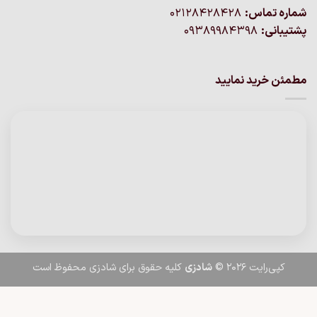
شماره تماس:
02128428428
پشتیبانی:
09389984398
مطمئن خرید نمایید
کپی‌رایت 2026 ©
شادزی
کلیه حقوق برای شادزی محفوظ است