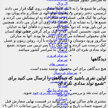
ال و ال
تم تولد استیچ
یونانی ها شمع ها را به دلیل کاملا متفاوت روی
کیک
قرار می دادند.
تم تولد مینی
آرتمیس، دختر زئوس و دوقلوی آپولو الهه ی شکار و ماه یونان بود.
موس دخترانه
یونانی ها کیک هایی عسلی و به شکل ماه به او پیشکش می کردند و
تم تولد ونزدی
شمع ها را به نشانه ی درخشش ماه روی آن قرار می دادند. همچنین
تم تولد
بر این باور بودند که دود شمع باعث رسیدن دعاهای آنها به خدایان
فلامینگو
می شود. نخستین کسانی که از کیک برای گرفتن
جشن تولد
انسان
تم تولد اسب
های معمولی استفاده می کردند، رومی ها بودند. آنها به مبارکی
تک شاخ
سالروز ورود دوستان و اعضای خانواده با آرد، روغن زیتون و عسل
تم تولد باربی
کیک درست می کردند و این کیک را با پنیر تزیین می نمودند. شمع
تم تولد پری
تولد مدادی نقره ای قابل ارسال به سراسر کشور میباشد.
دریایی
تم تولد فروزن
دیدگاهها
تم تولد
پرنسس های
هیچ دیدگاهی برای این محصول نوشته نشده است.
دیزنی
تم تولد خردسال
تم تولد بلویی
اولین نفری باشید که دیدگاهی را ارسال می کنید برای
تم تولد بیبی
“شمع تولد مدادی نقره ای”
شارک
تم تولد پپا پیگ
برای ثبت نقد و بررسی
وارد حساب کاربری خود
شوید.
تم تولد
حیوانات
مشتری های ساکن تهران می توانید در قسمت نهایی سفارش قبل
تم تولد
از تسویه حساب تاریخ و بازه زمانی ارسال را بین ساعات ۱۱ الی ۱۹
دایناسور