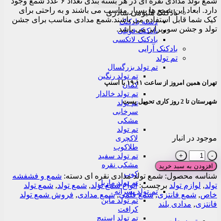
شمع تولد مدادی نقره ای در هر بسته بندی تعداد ۶ عدد شمع وجود
دارد. ابعاد این شمع ها بسیار مناسب می باشند و به راحتی برای
بادکنک هلیومی شادزی
کیک شما قابل استفاده می باشند.شمع مدادی مناسب برای جشن
دسته بادکنک
تولد و جشن سورپرایز می باشد.
بادکنک فویلی
بادکنک لاتکسی
بادکنک آرایی
تم تولد
تم تولد بزرگسال
تم تولد رنگین
تهران همین امروز از ساعت ۱۱-۱۹ با اسنپ
کمان
تم تولد خالدار
شهرستان تا 2 روز کاری تحویل پست
تم تولد
سرخابی
مشکی
تم تولد
موجود در انبار
لاکچری
طلاکوب
شمع
تم تولد سفید
تولد
مشکی نقره
افزودن به سبد خرید
مدادی
کوب
شناسه محصول:
شمع تولد مدادی نقره ای
دسته:
شمع و فشفشه
تم تولد ماربل
نقره
تولد
,
لوازم تولد
برچسب:
انواع شمع تولد
,
شمع تولد
,
شمع تولد
تم تولد پسرانه
ای
خاص
,
شمع فانتزی
,
شمع قلمی
,
شمع مدادی
,
فروش شمع تولد
تم تولد ماین
عدد
فانتزی
,
مدادی بلند
کرافت
تم تولد استیچ