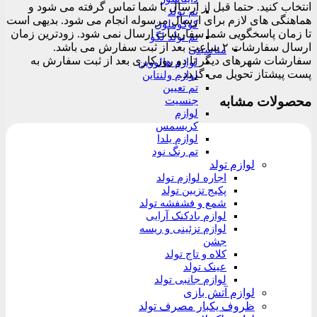
انتخاب کنید. حتما قبل از ارسال با شما تماس گرفته می شود و
تم تولد
هماهنگی های لازم برای ارسال مرسوله انجام می شود. بدیهی است
کوکوملون
تا زمان پاسخگویی شما سفارشات ارسال نمی شود. زودترین زمان
تم تولد لگو
ارسال سفارشات ۲ ساعت بعد از ثبت سفارش می باشد.
مناسبتی
سفارشات شهرهای دیگر تا دو روزکاری بعد از ثبت سفارش به
لوازم هالووین
پست پیشتاز تحویل می گردد.
لوازم ولنتاین
تم تعیین
محصولات مشابه
جنسیت
لوازم
کریسمس
لوازم یلدا
تم رنگ نود
لوازم تولد
اجاره لوازم تولد
پکیج تزیین تولد
شمع و فشفشه تولد
لوازم بادکنک آرایی
لوازم تزئینی و ریسه
جشن
کلاه و تاج تولد
عینک تولد
لوازم جانبی تولد
لوازم آتش بازی
ظروف یکبار مصرف تولد