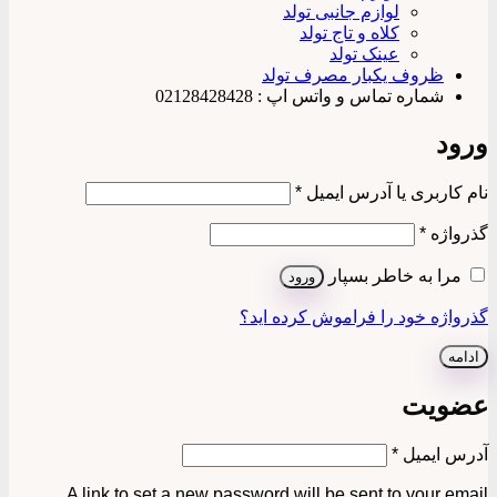
لوازم جانبی تولد
کلاه و تاج تولد
عینک تولد
ظروف یکبار مصرف تولد
شماره تماس و واتس اپ : 02128428428
ورود
الزامی
نام کاربری یا آدرس ایمیل
*
الزامی
گذرواژه
*
مرا به خاطر بسپار
ورود
گذرواژه خود را فراموش کرده اید؟
ادامه
عضویت
الزامی
آدرس ایمیل
*
A link to set a new password will be sent to your email