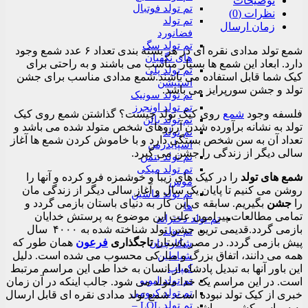
توضیحات
تم تولد فوتبال
نظرات (0)
تم تولد
زمان ارسال
فضانورد
تم تولد سگ
شمع تولد مدادی نقره ای در هر بسته بندی تعداد ۶ عدد شمع وجود
های نگهبان
دارد. ابعاد این شمع ها بسیار مناسب می باشند و به راحتی برای
تم تولد پلی
کیک شما قابل استفاده می باشند.شمع مدادی مناسب برای جشن
استیشن
تولد و جشن سورپرایز می باشد.
تم تولد سونیک
تم تولد اونجرز
فلسفه وجود
شمع
روی کیک تولد چیست؟ گذاشتن شمع روی کیک
تم تولد بالن
تولد به نشانه برآورده شدن آرزوهای شخص متولد شده می باشد و
تم تولد
تعداد آن به سن شخص بستگی دارد و با خاموش کردن شمع ها آغاز
اسپایدرمن
سالی دیگر از زندگی را جشن می گیرد.
تم تولد بتمن
تم تولد میکی
شمع های تولد
را در کیک های زیبا و خوشمزه فرو کرده و آنها را
موس
روشن می کنیم تا پایان یک سال و آغاز سالی دیگر از زندگی مان
تم تولد ماشین
را
جشن
بگیریم. سابقه ی این کار به دنیای باستان بازمی گردد و
ها
تمامی مطالعات پیرامون علت این موضوع به پرستش خدایان
تم تولد دخترانه
بازمی گردد.قدیمی ترین جشن تولد شناخته شده به ۴۰۰۰ سال
تم تولد
پیش بازمی گردد. در مصر باستان
تاجگذاری
فرعون
همان طور که
شکارچیان
همه می دانند، اتفاق بزرگ و مبارکی محسوب می شده است. دلیل
شیاطین
کیپاپ
این باور آنها به تبدیل پادشاه از انسان به خدا طی این مراسم مرتبط
تم تولد لبوبو
است. در این مراسم یک خدا متولد می شود. جالب اینکه در آن زمان
تم تولد کرومی
خبری از کیک تولد نبوده است. شمع تولد مدادی نقره ای قابل ارسال
تم تولد LOL –
به سراسر کشور میباشد.