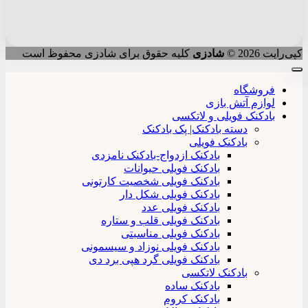
کپی‌رایت 2026 ©
شادزی
کلیه حقوق برای شادزی محفوظ است
فروشگاه
لوازم آتش بازی
بادکنک فویلی و لاتکسی
دسته بادکنک| پک بادکنک
بادکنک فویلی
بادکنک ازدواج-بادکنک نامزدی
بادکنک فویلی حیوانات
بادکنک فویلی شخصیت کارتونی
بادکنک فویلی شکل دار
بادکنک فویلی عدد
بادکنک فویلی قلب و ستاره
بادکنک فویلی مناسبتی
بادکنک فویلی نوزاد و سیسمونی
بادکنک فویلی گرد هپی برد دی
بادکنک لاتکسی
بادکنک ساده
بادکنک کروم