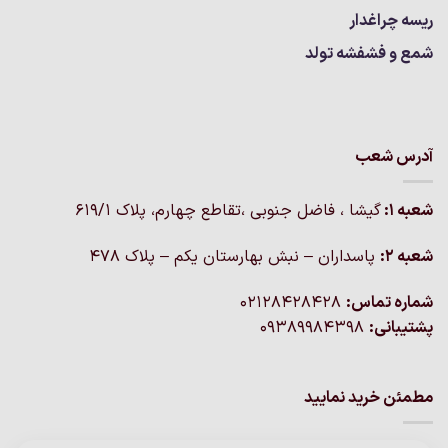
ریسه چراغدار
شمع و فشفشه تولد
آدرس شعب
شعبه 1:
گيشا ، فاضل جنوبی ،تقاطع چهارم، پلاک 619/1
شعبه 2:
پاسداران – نبش بهارستان یکم – پلاک ۴۷۸
شماره تماس:
02128428428
پشتیبانی:
09389984398
مطمئن خرید نمایید