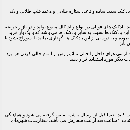
شامل: بادکنک حروف هپی طلایی و 1عدد پرده متالایز طلایی و 8عدد بادکنک طلایی ساده و 8عدد بادکنک پولکی طلایی و 8عدد بادکنک سفید ساده و 2عدد ستاره طلایی و 2عدد قلب طلایی و یک
بادکنک های فویلی در انواع و اشکال متنوع تولید و در بازار عرضه
ین بادکنک ها نسبت به سایر بادکنک ها می باشد که با یک بار خرید
موده و به درستی از این بادکنک ها نگهداری نمائید تا سوراخ نشود تا
 باد)
رامی هوای داخل را خالی نمائیم. پس از اتمام خالی کردن هوا باید
ات دیگر مورد استفاده قرار دهید.
 تهران می توانید در قسمت نهایی سفارش قبل از تسویه حساب تاریخ و بازه زمانی ارسال را بین ساعات ۱۱ الی ۱۹ انتخاب کنید. حتما قبل از ارسال با شما تماس گرفته می شود و هماهنگی
های لازم برای ارسال مرسوله انجام می شود. بدیهی است تا زمان پاسخگویی شما سفارشات ارسال نمی شود. زودترین زمان ارسال سفارشات ۲ ساعت بعد از ثبت سفارش می باشد. سفارشات شهرهای