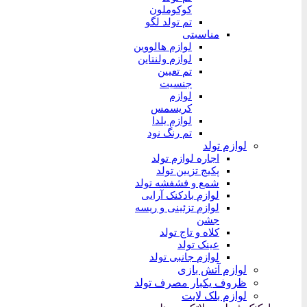
کوکوملون
تم تولد لگو
مناسبتی
لوازم هالووین
لوازم ولنتاین
تم تعیین
جنسیت
لوازم
کریسمس
لوازم یلدا
تم رنگ نود
لوازم تولد
اجاره لوازم تولد
پکیج تزیین تولد
شمع و فشفشه تولد
لوازم بادکنک آرایی
لوازم تزئینی و ریسه
جشن
کلاه و تاج تولد
عینک تولد
لوازم جانبی تولد
لوازم آتش بازی
ظروف یکبار مصرف تولد
لوازم بلک لایت