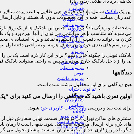
پک هپی برد دی طلایی (بدون باد)
تم تولد
فضانورد
این پک
بادکنک
تم تولد سگ
عدد ربان میباشد. همه ی این محصولات بدون باد هستند و قابل ارسال
های نگهبان
تم تولد پلی
مشخصات و ویژگی بادکنک
فویلی
:جنس این بادکنک ها از یک ورق نازک
استیشن
می شوند که متناسب با هر مراسمی می توان از آنها بهره برد و یک قابل
تم تولد سونیک
کردن می توانید به دفعات از آن استفاده نمائید و برای استفاده ی مجدد
تم تولد اونجرز
در مراسم های بعدی خود بدون صرف هزینه و به راحتی دفعه اول بتوانید
تم تولد بالن
تم تولد
بادکنک فویلی را چگونه خالی کنیم؟ برای این کار لازم است یک نی را 
اسپایدرمن
نی را از داخل بادکنک خارج نموده و سپس به راحتی میتوانید بادکنک فو
تم تولد بتمن
تم تولد میکی
دیدگاهها
موس
تم تولد ماشین
ها
هیچ دیدگاهی برای این محصول نوشته نشده است.
تم تولد دخترانه
تم تولد
اولین نفری باشید که دیدگاهی را ارسال می کنید برای “پک 
شکارچیان
شیاطین
برای ثبت نقد و بررسی
وارد حساب کاربری خود
شوید.
کیپاپ
تم تولد لبوبو
تم تولد کرومی
تم تولد LOL –
دیگر تا دو روزکاری بعد از ثبت سفارش به پست پیشتاز تحویل می گرد
ال و ال