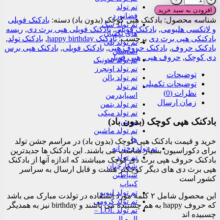
تم تولد
هپی
افزودن به سبد خرید
فضانورد
کوچک
شناسه محصول:
بادکنک هپی کوچک (بدون باد)
دسته:
بادکنک فویلی
تم تولد سگ
(بدون
و لاتکسی هلیومی
,
بادکنک فویلی
,
بادکنک فویلی هپی برث دی
,
ریسه
های نگهبان
باد)
بادکنکی هپی برث دی
برچسب:
بادکنک happy birthday
,
بادکنک تولد
,
تم تولد پلی
عدد
بادکنک حروف
,
بادکنک حروف هپی
,
بادکنک فویلی
,
بادکنک هپی برس
استیشن
دی کوچک
,
حروف هپی
,
هپی فویلی
تم تولد سونیک
تم تولد اونجرز
توضیحات
تم تولد بالن
توضیحات تکمیلی
تم تولد
نظرات (0)
اسپایدرمن
زمان ارسال
تم تولد بتمن
تم تولد میکی
بادکنک هپی کوچک (بدون باد)
موس
تم تولد ماشین
ها
خرید و قیمت بادکنک هپی کوچک (بدون باد) در مراسم جشن تولد
تم تولد دخترانه
برای دکوراسیون بسیار مناسب می باشند. این بادکنک ها جدیدترین
تم تولد
بادکنک حروف هپی برث دی کوچک میباشند که اندازه آنها از بادکنک
شکارچیان
هپی برث دی های دیگر کوچکتر هست و قابل ارسال به سراسر
شیاطین
کشور است
کیپاپ
تم تولد لبوبو
این محصول شامل ۲ کلمه مورد استفاده در تولدت مبارک می باشد
تم تولد کرومی
که حروف happy به هم چسبیده می باشند و birthday نیز به همدیگر
تم تولد LOL –
چسبیده اند
ال و ال