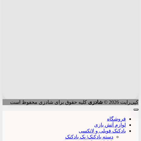
کپی‌رایت 2026 ©
شادزی
کلیه حقوق برای شادزی محفوظ است
فروشگاه
لوازم آتش بازی
بادکنک فویلی و لاتکسی
دسته بادکنک| پک بادکنک