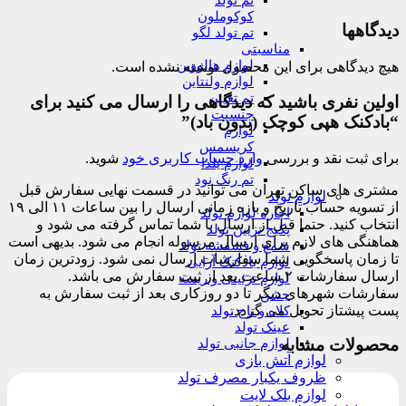
تم تولد
کوکوملون
دیدگاهها
تم تولد لگو
مناسبتی
لوازم هالووین
هیچ دیدگاهی برای این محصول نوشته نشده است.
لوازم ولنتاین
تم تعیین
اولین نفری باشید که دیدگاهی را ارسال می کنید برای
جنسیت
“بادکنک هپی کوچک (بدون باد)”
لوازم
کریسمس
برای ثبت نقد و بررسی
وارد حساب کاربری خود
شوید.
لوازم یلدا
تم رنگ نود
مشتری های ساکن تهران می توانید در قسمت نهایی سفارش قبل
لوازم تولد
از تسویه حساب تاریخ و بازه زمانی ارسال را بین ساعات ۱۱ الی ۱۹
اجاره لوازم تولد
انتخاب کنید. حتما قبل از ارسال با شما تماس گرفته می شود و
پکیج تزیین تولد
هماهنگی های لازم برای ارسال مرسوله انجام می شود. بدیهی است
شمع و فشفشه تولد
تا زمان پاسخگویی شما سفارشات ارسال نمی شود. زودترین زمان
لوازم بادکنک آرایی
ارسال سفارشات ۲ ساعت بعد از ثبت سفارش می باشد.
لوازم تزئینی و ریسه
سفارشات شهرهای دیگر تا دو روزکاری بعد از ثبت سفارش به
جشن
پست پیشتاز تحویل می گردد.
کلاه و تاج تولد
عینک تولد
محصولات مشابه
لوازم جانبی تولد
لوازم آتش بازی
ظروف یکبار مصرف تولد
لوازم بلک لایت