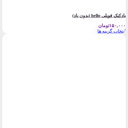
بادکنک فویلی hello (بدون باد)
۱۵۰,۰۰۰
تومان
انتخاب گزینه ها
این
محصول
دارای
انواع
مختلفی
می
باشد.
گزینه
ها
ممکن
است
در
صفحه
محصول
انتخاب
شوند