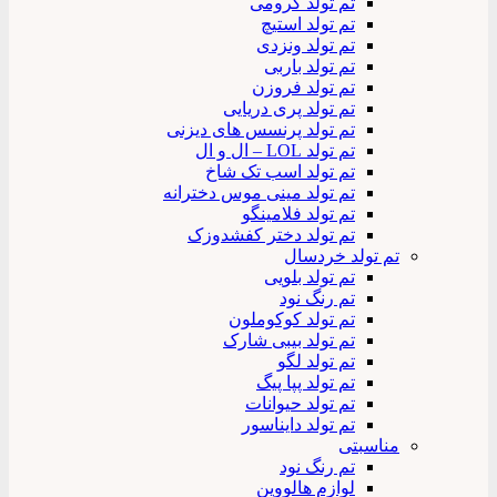
تم تولد کرومی
تم تولد استیچ
تم تولد ونزدی
تم تولد باربی
تم تولد فروزن
تم تولد پری دریایی
تم تولد پرنسس های دیزنی
تم تولد LOL – ال و ال
تم تولد اسب تک شاخ
تم تولد مینی موس دخترانه
تم تولد فلامینگو
تم تولد دختر کفشدوزک
تم تولد خردسال
تم تولد بلویی
تم رنگ نود
تم تولد کوکوملون
تم تولد بیبی شارک
تم تولد لگو
تم تولد پپا پیگ
تم تولد حیوانات
تم تولد دایناسور
مناسبتی
تم رنگ نود
لوازم هالووین