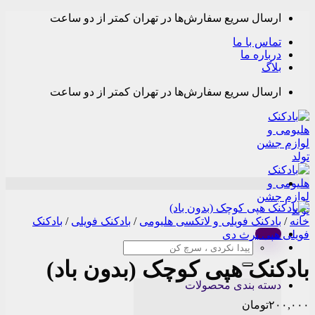
Skip
ارسال سریع سفارش‌ها در تهران کمتر از دو ساعت
to
content
تماس با ما
درباره ما
بلاگ
ارسال سریع سفارش‌ها در تهران کمتر از دو ساعت
خانه
/
بادکنک فویلی و لاتکسی هلیومی
/
بادکنک فویلی
/
بادکنک
Menu
فویلی هپی برث دی
جستجو
برای:
بادکنک هپی کوچک (بدون باد)
دسته بندی محصولات
۲۰۰,۰۰۰
تومان