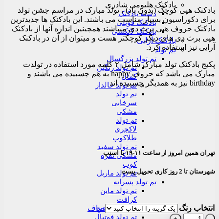
بادکنک هلیومی شادزی
بادکنک هپی کوچک (بدون باد) ، تولد مبارک در مراسم جشن تولد
دسته بادکنک
برای دکوراسیون بسیار مناسب می باشند. این بادکنک ها جدیدترین
بادکنک فویلی
بادکنک حروف هپی برث دی میباشند همچینین اندازه آنها از بادکنک
بادکنک لاتکسی
هپی برث دی های دیگر کوچکتر هست و میتوان از آن در بادکنک
بادکنک آرایی
آرایی نیز استفاده کرد.
تم تولد
تم تولد بزرگسال
پکیج بادکنک تولد مبارک شامل ۲ کلمه مورد استفاده در تولدت
تم تولد رنگین
مبارک می باشد که حروف happy به هم چسبیده می باشند و
کمان
birthday نیز به همدیگر چسبیده اند
تم تولد خالدار
تم تولد
سرخابی
مشکی
تم تولد
لاکچری
طلاکوب
تم تولد سفید
تهران همین امروز از ساعت ۱۱-۱۹ با اسنپ
مشکی نقره
کوب
شهرستان تا 2 روز کاری تحویل پست
تم تولد ماربل
تم تولد پسرانه
تم تولد ماین
کرافت
انتخاب رنگ
صاف
تم تولد استیچ
تم تولد فوتبال
بادکنک