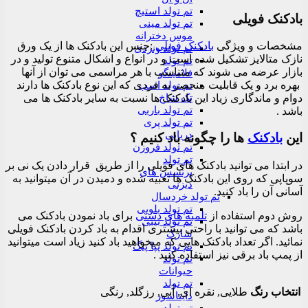
تم تولد استیچ
بادکنک فویلی
تم تولد مینی
موس دخترانه
مشخصات و ویژگی
بادکنک فویلی
:جنس این بادکنک ها از یک ورق
تم تولد ونزدی
نازک متالایز تشکیل شده است و در انواع و اشکال متنوع تولید و در
تم تولد
بازار عرضه می شوند که متناسب با هر مراسمی می توان از آنها
فلامینگو
بهره برد و یک قابلیت منحصر به فردی که این نوع بادکنک ها دارند
تم تولد اسب
تک شاخ
دوام و ماندگاری زیاد این بادکنک ها نسبت به سایر بادکنک ها می
تم تولد باربی
باشد .
تم تولد پری
دریایی
این
بادکنک
ها را چگونه باد کنیم ؟
تم تولد فروزن
تم تولد
در ابتدا می توانید بادکنک های فویلی را از طریق قرار دادن یک نی بر
پرنسس های
سوپاپی که روی این بادکنک ها تعبیه شده و دمیدن در آن میتوانید به
دیزنی
آسانی آن را باد کنید.
تم تولد خردسال
تم تولد بلویی
روش دوم استفاده از
تلمبه های دستی
برای باد نمودن بادکنک می
تم تولد بیبی
باشد که می توانید با راحتی بیشتری اقدام به باد کردن بادکنک فویلی
شارک
نمائید. اگر تعداد بادکنک هایی که میخواهید باد کنید زیاد است میتوانید
تم تولد پپا پیگ
از پمپ باد برقی نیز استفاده کنید .
تم تولد
حیوانات
تم تولد
انتخاب رنگ
طلایی, نقره ای, آبی, رزگلد, رنگی
دایناسور