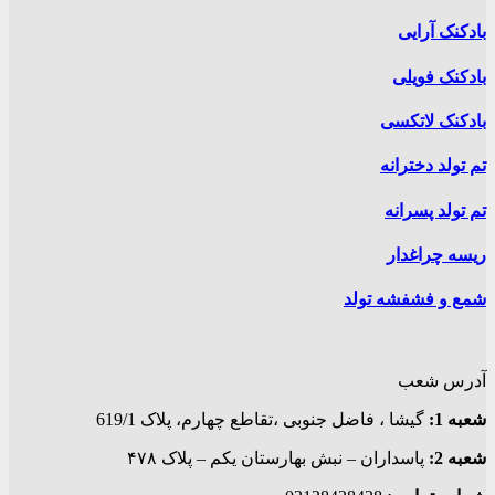
شوند
بادکنک آرایی
بادکنک فویلی
بادکنک لاتکسی
تم تولد دخترانه
تم تولد پسرانه
ریسه چراغدار
شمع و فشفشه تولد
آدرس شعب
شعبه 1:
گيشا ، فاضل جنوبی ،تقاطع چهارم، پلاک 619/1
شعبه 2:
پاسداران – نبش بهارستان یکم – پلاک ۴۷۸