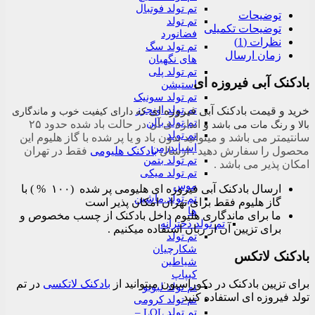
تم تولد فوتبال
توضیحات
تم تولد
توضیحات تکمیلی
فضانورد
نظرات (1)
تم تولد سگ
زمان ارسال
های نگهبان
تم تولد پلی
بادکنک آبی فیروزه ای
استیشن
تم تولد سونیک
تم تولد اونجرز
خرید و قیمت بادکنک آبی فیروزه ای
که دارای کیفیت خوب و ماندگاری
تم تولد بالن
و
اندازه ی آن در حالت باد شده حدود ۲۵
بالا و رنگ مات می باشد
تم تولد
سانتیمتر می باشد و میتوانید بدون باد و یا پر شده با گاز هلیوم این
اسپایدرمن
محصول را سفارش دهید . ارسال
بادکنک هلیومی
فقط در تهران
تم تولد بتمن
امکان پذیر می باشد .
تم تولد میکی
موس
ارسال بادکنک آبی فیروزه ای هلیومی پر شده (۱۰۰ % ) با
تم تولد ماشین
گاز هلیوم فقط برای تهران امکان پذیر است
ها
ما برای ماندگاری هلیوم داخل بادکنک از چسب مخصوص و
تم تولد دخترانه
برای تزیین آن از ربان استفاده میکنیم .
تم تولد
شکارچیان
بادکنک لاتکس
شیاطین
کیپاپ
برای تزیین بادکنک در دکوراسیون میتوانید از
بادکنک لاتکسی
در تم
تم تولد لبوبو
تولد فیروزه ای استفاده کنید .
تم تولد کرومی
تم تولد LOL –