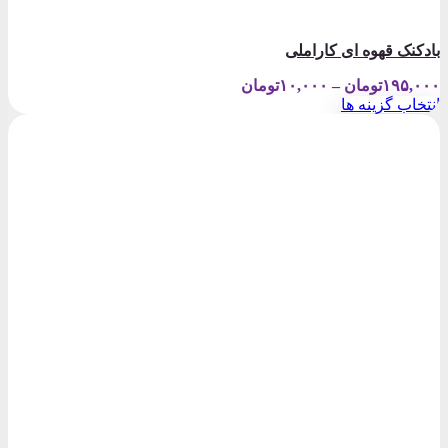
بادکنک قهوه ای کاراملی
Price
۱۹۵,۰۰۰
تومان
–
۱۰,۰۰۰
تومان
range:
انتخاب گزینه ها
۱۰,۰۰۰تومان
این
through
محصول
۱۹۵,۰۰۰تومان
دارای
انواع
مختلفی
می
باشد.
گزینه
ها
ممکن
است
در
صفحه
محصول
انتخاب
شوند