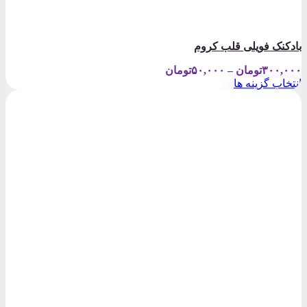
بادکنک فویلی قلب کروم
Price
۳۰۰,۰۰۰
تومان
–
۵۰,۰۰۰
تومان
range:
انتخاب گزینه ها
۵۰,۰۰۰تومان
این
through
محصول
۳۰۰,۰۰۰تومان
دارای
انواع
مختلفی
می
باشد.
گزینه
ها
ممکن
است
در
صفحه
محصول
انتخاب
شوند