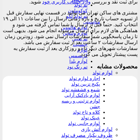
برای ثبت نقد و بررسی
وارد حساب کاربری خود
شوید.
تم تولد
کوکوملون
مشتری های ساکن تهران می توانید در قسمت نهایی سفارش قبل
تم تولد لگو
از تسویه حساب تاریخ و بازه زمانی ارسال را بین ساعات ۱۱ الی ۱۹
مناسبتی
انتخاب کنید. حتما قبل از ارسال با شما تماس گرفته می شود و
لوازم هالووین
هماهنگی های لازم برای ارسال مرسوله انجام می شود. بدیهی است
لوازم ولنتاین
تا زمان پاسخگویی شما سفارشات ارسال نمی شود. زودترین زمان
تم تعیین
ارسال سفارشات ۲ ساعت بعد از ثبت سفارش می باشد.
جنسیت
سفارشات شهرهای دیگر تا دو روزکاری بعد از ثبت سفارش به
لوازم
پست پیشتاز تحویل می گردد.
کریسمس
لوازم یلدا
محصولات مشابه
تم رنگ نود
لوازم تولد
اجاره لوازم تولد
پکیج تزیین تولد
شمع و فشفشه تولد
لوازم بادکنک آرایی
لوازم تزئینی و ریسه
جشن
کلاه و تاج تولد
عینک تولد
لوازم جانبی تولد
لوازم آتش بازی
ظروف یکبار مصرف تولد