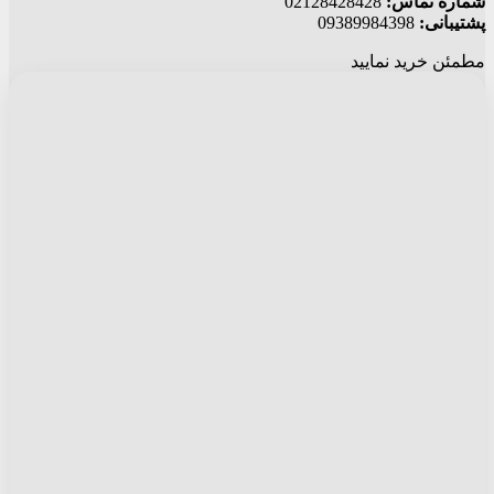
شماره تماس:
02128428428
پشتیبانی:
09389984398
مطمئن خرید نمایید