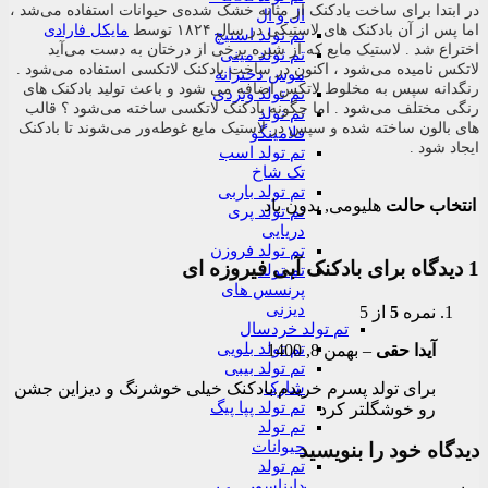
در ابتدا برای ساخت بادکنک از مثانه خشک شده‌ی حیوانات استفاده می‌شد ،
ال و ال
اما پس از آن بادکنک های لاستیکی در سال ۱۸۲۴ توسط
مایکل فارادی
تم تولد استیچ
اختراع شد . لاستیک مایع که از شیره برخی از درختان به دست می‌آید
تم تولد مینی
لاتکس نامیده می‌شود ، اکنون در ساخت بادکنک لاتکسی استفاده می‌شود .
موس دخترانه
رنگدانه سپس به مخلوط لاتکس اضافه می شود و باعث تولید بادکنک های
تم تولد ونزدی
رنگی مختلف می‌شود . اما چگونه بادکنک لاتکسی ساخته می‌شود ؟ قالب
تم تولد
های بالون ساخته شده و سپس در لاستیک مایع غوطه‌ور می‌شوند تا بادکنک
فلامینگو
ایجاد شود .
تم تولد اسب
تک شاخ
تم تولد باربی
انتخاب حالت
هلیومی, بدون باد
تم تولد پری
دریایی
تم تولد فروزن
1 دیدگاه برای
بادکنک آبی فیروزه ای
تم تولد
پرنسس های
دیزنی
نمره
5
از 5
تم تولد خردسال
تم تولد بلویی
آیدا حقی
–
بهمن 8, 1400
تم تولد بیبی
برای تولد پسرم خریدم.بادکنک خیلی خوشرنگ و دیزاین جشن
شارک
تم تولد پپا پیگ
رو خوشگلتر کرد
تم تولد
حیوانات
دیدگاه خود را بنویسید
تم تولد
دایناسور