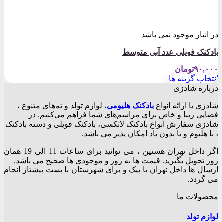
در انبار موجود نمی باشد
بادکنک فویلی عدد آبی متوسط
۹۰,۰۰۰
تومان
انتخاب گزینه ها
این
درباره شادزی
محصول
شادزی با ارائه انواع
بادکنک‌ هلیومی
، لوازم تولد و تم‌های متنوع ،
دارای
فضایی زیبا و خاص برای مراسم‌های شما فراهم می‌کنیم. در
انواع
شادزی سفارش انواع بادکنک لاتکسی، بادکنک فویلی و دسته بادکنک
مختلفی
، با هلیوم و یا بدون باد امکان پذیر می باشد.
می
باشد.
اگر داخل تهران هستین ، می توانید برای ساعات 11 الی 19 همان
گزینه
روز تحویل بگیرید. قیمت ها به روز و موجودی ها صحیح می باشد.
ها
ارسال ها داخل تهران با پیک و برای شهرستان با پست پیشتاز انجام
ممکن
می گردد.
است
در
محصولات ما
صفحه
محصول
لوازم تولد
انتخاب