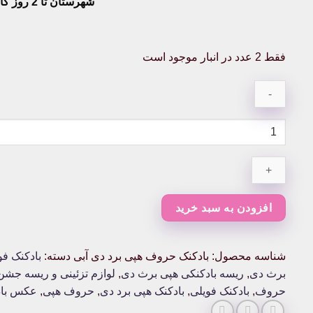
شهرستان تا 2 روز کاری تحویل پست
فقط 2 عدد در انبار موجود است
بادکنک
حروف
هپی
برد
دی
آبی
افزودن به سبد خرید
عدد
شناسه محصول:
بادکنک حروف هپی برد دی آبی
دسته:
بادکنک فو
برث دی
,
ریسه بادکنکی هپی برث دی
,
لوازم تزئینی و ریسه جشن
حروف
,
بادکنک فویلی
,
بادکنک هپی برد دی
,
حروف هپی
,
عکس باد