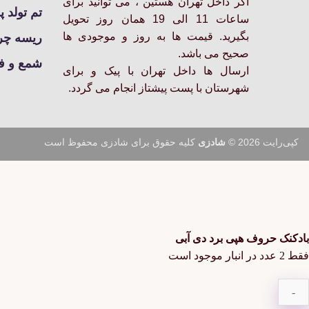
اگر داخل تهران هستین ، می توانید برای
انتخاب
تم تولد پ
شوند
ساعات 11 الی 19 همان روز تحویل
بگیرید. قیمت ها به روز و موجودی ها
ریسه چرا
صحیح می باشد.
شمع و ف
ارسال ها داخل تهران با پیک و برای
شهرستان با پست پیشتاز انجام می گردد.
کپی‌رایت 2026 ©
شادزی
کلیه حقوق برای شادزی محفوظ است
بادکنک حروف هپی برد دی آبی
فقط 2 عدد در انبار موجود است