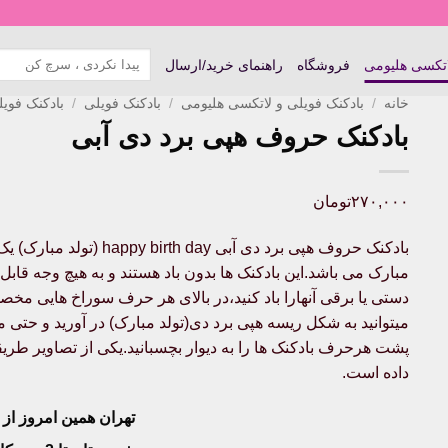
جستجو
اتکسی هلیومی
فروشگاه
راهنمای خرید/ارسال
برای:
خانه
/
بادکنک فویلی و لاتکسی هلیومی
/
بادکنک فویلی
/
بادکنک فوی
بادکنک حروف هپی برد دی آبی
۲۷۰,۰۰۰
تومان
مبارک می باشد.این بادکنک ها بدون باد هستند و به هیچ وجه قابل ه
دستی یا برقی آنهارا باد کنید،در بالای هر حرف سوراخ هایی مخصو
میتوانید به شکل ریسه هپی برد دی(تولد مبارک) در آورید و حتی
پشت هرحرف بادکنک ها را به دیوار بچسبانید.یکی از تصاویر طریق
داده است.
تهران همین امروز از ساعت ۱۱-