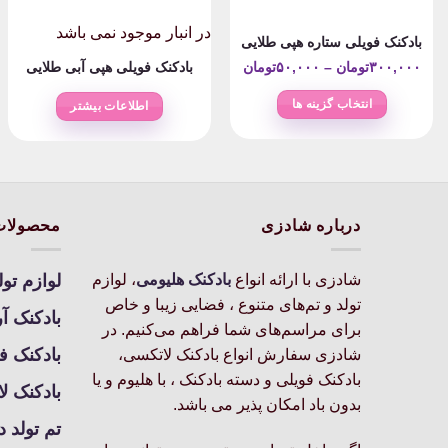
در انبار موجود نمی باشد
بادکنک فویلی ستاره هپی طلایی
Price
۳۰۰,۰۰۰
تومان
–
۵۰,۰۰۰
تومان
بادکنک فویلی هپی آبی طلایی
range:
انتخاب گزینه ها
اطلاعات بیشتر
۵۰,۰۰۰تومان
این
through
محصول
۳۰۰,۰۰۰تومان
دارای
انواع
مختلفی
درباره شادزی
محصولات
می
باشد.
شادزی با ارائه انواع
بادکنک‌ هلیومی
، لوازم
لوازم تول
گزینه
تولد و تم‌های متنوع ، فضایی زیبا و خاص
ها
بادکنک آ
برای مراسم‌های شما فراهم می‌کنیم. در
ممکن
بادکنک ف
شادزی سفارش انواع بادکنک لاتکسی،
است
بادکنک فویلی و دسته بادکنک ، با هلیوم و یا
در
بادکنک ل
بدون باد امکان پذیر می باشد.
صفحه
تم تولد د
محصول