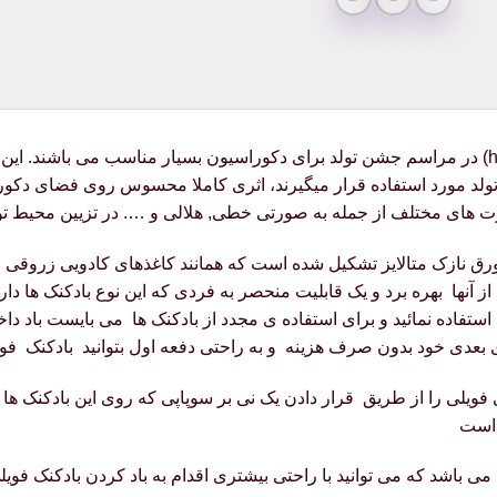
حروف هپی برد دی آبی ، تولد مبارک (happy birth day) در مراسم جشن تولد برای دکوراسیون بسیار م
ت های مختلف از جمله به صورتی خطی, هلالی و …. در تزیین محیط تولدت
 نازک متالایز تشکیل شده است که همانند کاغذهای کادویی زروقی می ب
نها بهره برد و یک قابلیت منحصر به فردی که این نوع بادکنک ها دارند
 استفاده نمائید و برای استفاده ی مجدد از بادکنک ها می بایست باد داخ
ی بعدی خود بدون صرف هزینه و به راحتی دفعه اول بتوانید بادکنک فویل
ی فویلی را از طریق قرار دادن یک نی بر سوپاپی که روی این بادکنک ها تع
 است
ی باشد که می توانید با راحتی بیشتری اقدام به باد کردن بادکنک فویلی ن