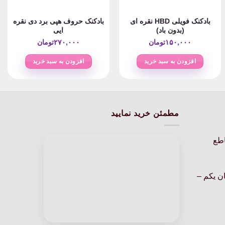
بادکنک فویلی HBD نقره ای
بادکنک حروف هپی برد دی نقره
(بدون باد)
ایی
P
۱۵۰,۰۰۰
تومان
۲۷۰,۰۰۰
تومان
ra
۶۰,۰۰۰تومان
افزودن به سبد خرید
افزودن به سبد خرید
thr
۳تومان
مطمئن خرید نمایید
اطع
ن یکم –