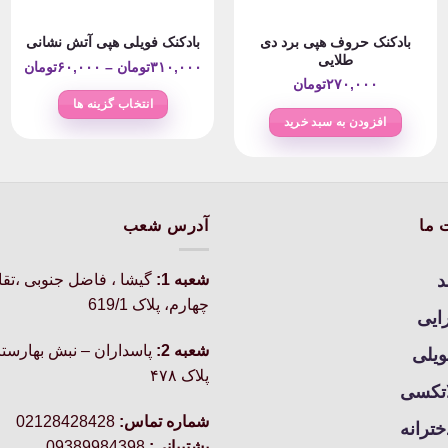
بادکنک حروف هپی برد دی
بادکنک فویلی هپی آتش نشانی
طلایی
rice
۳۱۰,۰۰۰
تومان
–
۶۰,۰۰۰
تومان
۲۷۰,۰۰۰
تومان
nge:
انتخاب گزینه ها
افزودن به سبد خرید
این
ough
محصول
۱۰,۰۰۰
دارای
انواع
مختلفی
 ما
آدرس شعب
می
باشد.
د
شعبه 1:
گيشا ، فاضل جنوبی ،تق
گزینه
چهارم، پلاک 619/1
ها
رایی
ممکن
شعبه 2:
پاسداران – نبش بهارستا
ویلی
است
پلاک ۴۷۸
در
اتکسی
صفحه
شماره تماس:
02128428428
خترانه
محصول
پشتیبانی:
09389984398