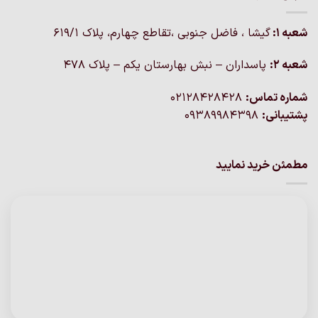
شعبه 1:
گيشا ، فاضل جنوبی ،تقاطع چهارم، پلاک 619/1
شعبه 2:
پاسداران – نبش بهارستان یکم – پلاک ۴۷۸
شماره تماس:
02128428428
پشتیبانی:
09389984398
مطمئن خرید نمایید