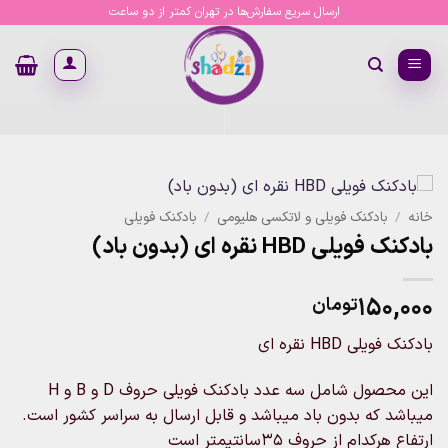
Ski
ارسال سریع سفارش‌ها در تهران کمتر از دو ساعت
t
conten
خانه
/
بادکنک فویلی و لاتکسی هلیومی
/
بادکنک فویلی
بادکنک فویلی HBD نقره ای (بدون باد)
۱۵۰,۰۰۰
تومان
بادکنک فویلی HBD نقره ای
این محصول شامل سه عدد بادکنک فویلی حروف D و B و H
میباشد که بدون باد میباشد و قابل ارسال به سراسر کشور است.
ارتفاع هرکدام از حروف ۳۵سانتیمتر است