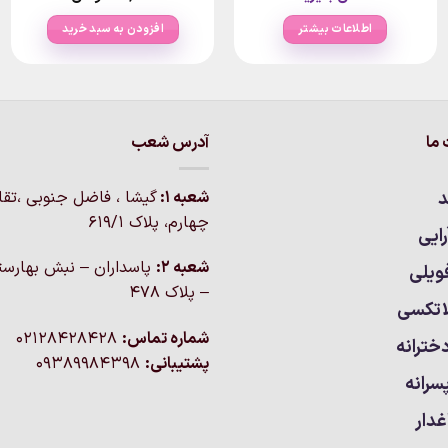
اطلاعات بیشتر
افزودن به سبد خرید
ما
آدرس شعب
د
شعبه 1:
گيشا ، فاضل جنوبی ،تق
چهارم، پلاک 619/1
ایی
شعبه 2:
پاسداران – نبش بهارست
ویلی
– پلاک ۴۷۸
اتکسی
شماره تماس:
02128428428
خترانه
پشتیبانی:
09389984398
سرانه
غدار