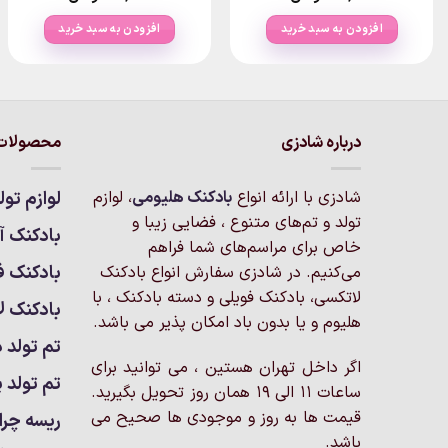
افزودن به سبد خرید
افزودن به سبد خرید
درباره شادزی
محصولات 
شادزی با ارائه انواع
بادکنک‌ هلیومی
، لوازم
لوازم تول
تولد و تم‌های متنوع ، فضایی زیبا و
بادکنک آر
خاص برای مراسم‌های شما فراهم
بادکنک ف
می‌کنیم. در شادزی سفارش انواع بادکنک
لاتکسی، بادکنک فویلی و دسته بادکنک ، با
بادکنک ل
هلیوم و یا بدون باد امکان پذیر می باشد.
تم تولد د
اگر داخل تهران هستین ، می توانید برای
تم تولد پ
ساعات 11 الی 19 همان روز تحویل بگیرید.
قیمت ها به روز و موجودی ها صحیح می
ریسه چرا
باشد.