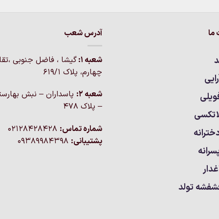
ما
آدرس شعب
د
شعبه 1:
گيشا ، فاضل جنوبی ،تق
چهارم، پلاک 619/1
ایی
شعبه 2:
پاسداران – نبش بهارست
ویلی
– پلاک ۴۷۸
اتکسی
شماره تماس:
02128428428
خترانه
پشتیبانی:
09389984398
سرانه
غدار
شفشه تولد