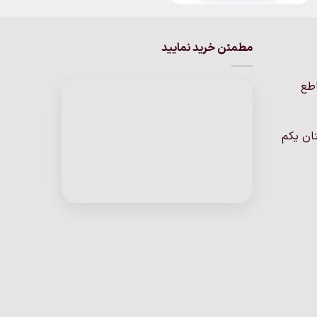
محصول
دارای
انواع
مطمئن خرید نمایید
مختلفی
می
اطع
باشد.
گزینه
ها
ان یکم
ممکن
است
در
صفحه
محصول
انتخاب
شوند