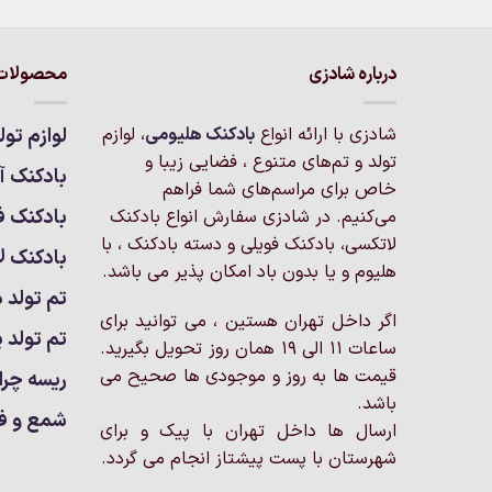
محصول
دارای
انواع
درباره شادزی
محصولات 
مختلفی
می
باشد.
شادزی با ارائه انواع
بادکنک‌ هلیومی
، لوازم
لوازم تول
گزینه
تولد و تم‌های متنوع ، فضایی زیبا و
بادکنک آر
ها
خاص برای مراسم‌های شما فراهم
ممکن
بادکنک ف
می‌کنیم. در شادزی سفارش انواع بادکنک
است
لاتکسی، بادکنک فویلی و دسته بادکنک ، با
بادکنک ل
در
هلیوم و یا بدون باد امکان پذیر می باشد.
صفحه
تم تولد د
محصول
اگر داخل تهران هستین ، می توانید برای
انتخاب
تم تولد پ
ساعات 11 الی 19 همان روز تحویل بگیرید.
شوند
قیمت ها به روز و موجودی ها صحیح می
ریسه چرا
باشد.
شمع و ف
ارسال ها داخل تهران با پیک و برای
شهرستان با پست پیشتاز انجام می گردد.