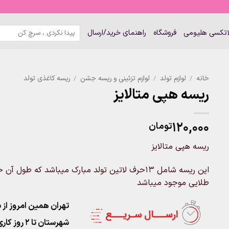
جستجو
لاتکسی هلیومی
فروشگاه
راهنمای خرید/ارسال
برای:
خانه
/
لوازم تولد
/
لوازم تزئینی و ریسه جشن
/
ریسه کاغذی تولد
ریسه هپی متالایز
۱۲۰,۰۰۰
تومان
ریسه هپی متالایز
طلایی موجود میباشد
تهران همین امروز از ساعت ۱۱-۹
شهرستان تا 2 روز کاری تحویل پست