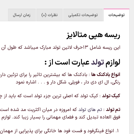
توضیحات
توضیحات تکمیلی
نظرات (0)
زمان ارسال
ریسه هپی متالایز
این ریسه شامل ۱۳حرف لاتین تولد مبارک میباشد که طول آن حدودا ۲مترو نیم است و در رنگهای طلایی،نقره ای،مشکی طلایی موجود میباشد. ریسه هپی متالایز قابل ارسال به سراسر کشور
لوازم
تولد
عبارت است از :
انواع بادکنک ها
: بادکنک ها که بیشترین تاثیر را برای تزئین دا
رنگی، ال ای دی دار ، فویلی، شکل دار و . . . اشاره نمود
کیک تولد
: کیک تولد که اصلی ترین جزء تولد است که باید از چ
تم تولد
:
تم های تولد
که امروزه در میان اکثریت مد شده است از
فوق العاده تبدیل کند و فضای مهمانی را بسیار زیبا کند. لوازم
انواع فینگرفود و فست فود ها خانگی برای پذیرایی از مهمان