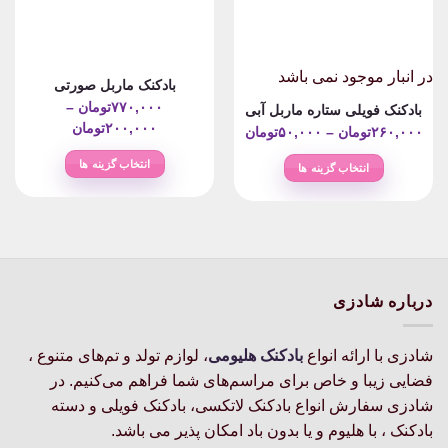
در انبار موجود نمی باشد
بادکنک ماربل صورتی
۷۷۰,۰۰۰
تومان
–
بادکنک فویلی ستاره ماربل آبی
Price
۲۰۰,۰۰۰
تومان
Price
۲۶۰,۰۰۰
تومان
–
۵۰,۰۰۰
تومان
range:
range:
انتخاب گزینه ها
انتخاب گزینه ها
۲۰۰,۰۰۰ت
۵۰,۰۰۰تومان
این
through
این
through
محصول
۷۷۰,۰۰۰تومان
محصول
۲۶۰,۰۰۰تومان
دارای
دارای
انواع
انواع
مختلفی
مختلفی
می
می
درباره شادزی
باشد.
باشد.
گزینه
گزینه
شادزی با ارائه انواع
بادکنک‌ هلیومی
، لوازم تولد و تم‌های متنوع ،
ها
ها
ممکن
فضایی زیبا و خاص برای مراسم‌های شما فراهم می‌کنیم. در
ممکن
است
است
شادزی سفارش انواع بادکنک لاتکسی، بادکنک فویلی و دسته
در
در
بادکنک ، با هلیوم و یا بدون باد امکان پذیر می باشد.
صفحه
صفحه