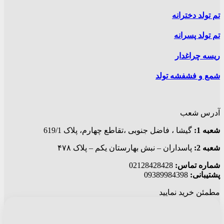
تم تولد دخترانه
تم تولد پسرانه
ریسه چراغدار
شمع و فشفشه تولد
آدرس شعب
شعبه 1:
گيشا ، فاضل جنوبی ،تقاطع چهارم، پلاک 619/1
شعبه 2:
پاسداران – نبش بهارستان یکم – پلاک ۴۷۸
شماره تماس:
02128428428
پشتیبانی:
09389984398
مطمئن خرید نمایید