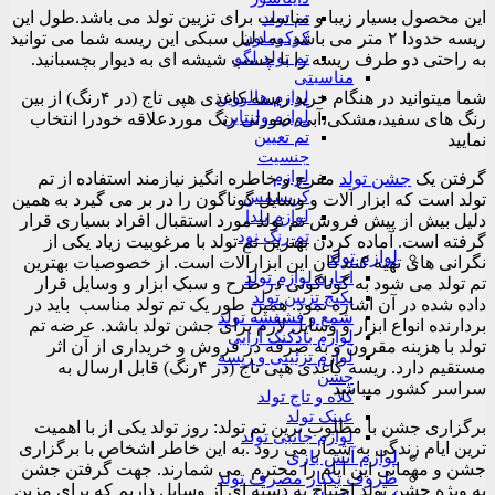
این محصول بسیار زیبا و مناسب برای تزیین تولد می باشد.طول این
تم تولد
کوکوملون
ریسه حدودا ۲ متر می باشد. به دلیل سبکی این ریسه شما می توانید
تم تولد لگو
به راحتی دو طرف ریسه را با چسب شیشه ای به دیوار بچسبانید.
مناسبتی
لوازم هالووین
شما میتوانید در هنگام خرید ریسه کاغذی هپی تاج (در ۴رنگ) از بین
لوازم ولنتاین
رنگ های سفید،مشکی،آبی،صورتی رنگ موردعلاقه خودرا انتخاب
تم تعیین
نمایید
جنسیت
لوازم
گرفتن یک
جشن تولد
مفرح و خاطره انگیز نیازمند استفاده از تم
کریسمس
تولد است که ابزار آلات و وسایل گوناگون را در بر می گیرد به همین
لوازم یلدا
دلیل بیش از پیش فروش تم تولد مورد استقبال افراد بسیاری قرار
تم رنگ نود
گرفته است. آماده کردن بهترین تم تولد با مرغوبیت زیاد یکی از
لوازم تولد
نگرانی های تهیه کنندگان این ابزارآلات است. از خصوصیات بهترین
اجاره لوازم تولد
تم تولد می شود به گوناگونی در طرح و سبک ابزار و وسایل قرار
پکیج تزیین تولد
داده شده در آن اشاره نمود. همین طور یک تم تولد مناسب باید در
شمع و فشفشه تولد
بردارنده انواع ابزار و وسایل لازم برای جشن تولد باشد. عرضه تم
لوازم بادکنک آرایی
تولد با هزینه مقرون و به صرفه در فروش و خریداری از آن اثر
لوازم تزئینی و ریسه
مستقیم دارد. ریسه کاغذی هپی تاج (در ۴رنگ) قابل ارسال به
جشن
سراسر کشور میباشد
کلاه و تاج تولد
عینک تولد
برگزاری جشن با مطلوب ترین تم تولد: روز تولد یکی از با اهمیت
لوازم جانبی تولد
ترین ایام زندگی به شمار می رود .به این خاطر اشخاص با برگزاری
لوازم آتش بازی
جشن و مهمانی این ایام را محترم می شمارند. جهت گرفتن جشن
ظروف یکبار مصرف تولد
به ویژه جشن تولد احتیاج به دسته ای از وسایل داریم که برای مزین