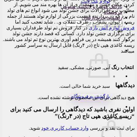
لوازم بلک لایت
کردن مکان جشن و مهمانداری از آن ها بهره مند می شویم. از
بادکنک فویلی و لاتکسی هلیومی
مطلوب ترین ابزارآلات برای جشن تولد می شود انواع تم های تولد
فروشگاه
نام برد که در بردارنده قسمت بزرگی از لوازم تولد هستند از جمله
راهنمای خرید/ارسال
ریسه ، لیوان، بشقاب ، ظرف تنقلات و.. . شاید تعجب کنید اما
جستجو
فروش لوازم آتش بازی
در کنار فروش تم تولد طرفداران بسیاری
برای:
برای برگزاری جشن تولد دارد. کسانی که قصد دارند جشن تولد
برگزار کنند همیشه در پی فراهم آوری بهترین نوع تم تولد می باشند.
ریسه کاغذی هپی تاج (در ۴رنگ) قابل ارسال به سراسر کشور
میباشد
انتخاب رنگ
آبی, صورتی, مشکی, سفید
دیدگاهها
سبد خرید شما خالی است.
بازگشت به فروشگاه
هیچ دیدگاهی برای این محصول نوشته نشده است.
اولین نفری باشید که دیدگاهی را ارسال می کنید برای
“ریسه کاغذی هپی تاج (در ۴رنگ)”
سبد خرید
برای ثبت نقد و بررسی
وارد حساب کاربری خود
شوید.