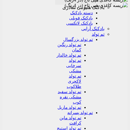
بادکنک هلیومی شادزی
دسته بادکنک
بادکنک فویلی
بادکنک لاتکسی
بادکنک آرایی
تم تولد
تم تولد بزرگسال
تم تولد رنگین
کمان
تم تولد خالدار
تم تولد
سرخابی
مشکی
تم تولد
لاکچری
طلاکوب
تم تولد سفید
مشکی نقره
کوب
تم تولد ماربل
تم تولد پسرانه
تم تولد ماین
کرافت
تم تولد استیچ