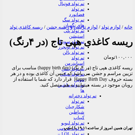
تم تولد فوتبال
تم تولد
فضانورد
تم تولد سگ
های نگهبان
خانه
/
لوازم تولد
/
لوازم تزئینی و ریسه جشن
/
ریسه کاغذی تولد
تم تولد پلی
استیشن
ریسه کاغذی هپی تاج (در ۴رنگ)
تم تولد سونیک
تم تولد اونجرز
تم تولد بالن
۱۰۰,۰۰۰
تومان
تم تولد
اسپایدرمن
ریسه کاغذی هپی تاج (در ۴رنگ) (happy birth day) مناسب برای
تم تولد بتمن
تزیین مراسم و جشن می باشد که جنس آن کاغذی بوده و در هر
تم تولد میکی
بسته حروف Happy Birth Day قرار دارد که شما با استفاده از
موس
روبان موجود در بسته میتوانید به هم متصل کنید.
تم تولد ماشین
ها
تم تولد دخترانه
تم تولد
شکارچیان
شیاطین
کیپاپ
تم تولد لبوبو
تهران همین امروز از ساعت ۱۱-۱۹ با اسنپ
تم تولد کرومی
تم تولد LOL –