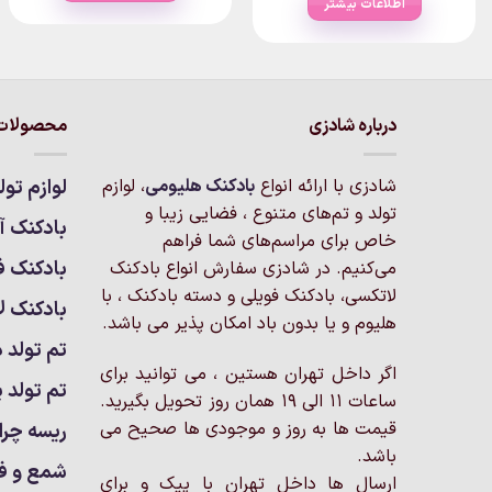
اطلاعات بیشتر
این
محصول
دارای
انواع
مختلفی
درباره شادزی
محصولات 
می
باشد.
شادزی با ارائه انواع
بادکنک‌ هلیومی
، لوازم
لوازم تول
گزینه
تولد و تم‌های متنوع ، فضایی زیبا و
ها
بادکنک آر
خاص برای مراسم‌های شما فراهم
ممکن
بادکنک ف
است
می‌کنیم. در شادزی سفارش انواع بادکنک
در
لاتکسی، بادکنک فویلی و دسته بادکنک ، با
بادکنک ل
صفحه
هلیوم و یا بدون باد امکان پذیر می باشد.
محصول
تم تولد د
انتخاب
اگر داخل تهران هستین ، می توانید برای
تم تولد پ
شوند
ساعات 11 الی 19 همان روز تحویل بگیرید.
قیمت ها به روز و موجودی ها صحیح می
ریسه چرا
باشد.
شمع و ف
ارسال ها داخل تهران با پیک و برای