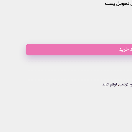
 خرید
م تزئینی
,
لوازم تولد