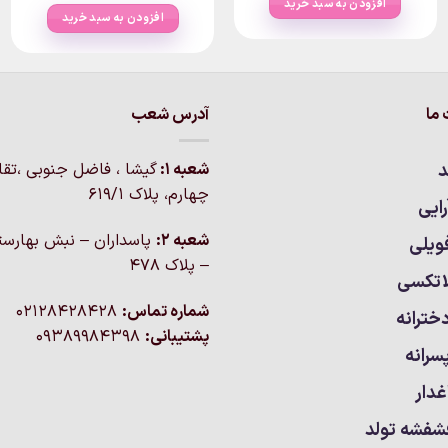
افزودن به سبد خرید
۱,۲۳۰,۰۰۰تومان
۱,۲۰۰,۰۰۰تومان.
افزودن به سبد خرید
بود.
ما
آدرس شعب
د
شعبه 1:
گيشا ، فاضل جنوبی ،تق
چهارم، پلاک 619/1
ایی
شعبه 2:
پاسداران – نبش بهارست
ویلی
– پلاک ۴۷۸
اتکسی
شماره تماس:
02128428428
خترانه
پشتیبانی:
09389984398
سرانه
غدار
شفشه تولد