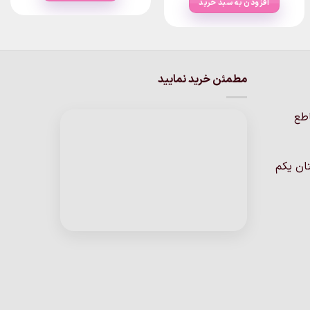
افزودن به سبد خرید
این
محصول
دارای
انواع
مختلفی
مطمئن خرید نمایید
می
باشد.
اطع
گزینه
ها
ممکن
ان یکم
است
در
صفحه
محصول
انتخاب
شوند