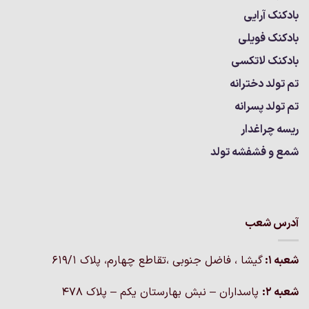
بادکنک آرایی
بادکنک فویلی
بادکنک لاتکسی
تم تولد دخترانه
تم تولد پسرانه
ریسه چراغدار
شمع و فشفشه تولد
آدرس شعب
شعبه 1:
گيشا ، فاضل جنوبی ،تقاطع چهارم، پلاک 619/1
شعبه 2:
پاسداران – نبش بهارستان یکم – پلاک ۴۷۸