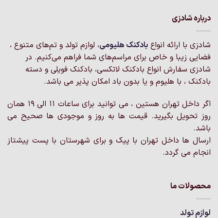
انواع
انواع
مختلفی
مختلفی
درباره شادزی
می
می
باشد.
باشد.
شادزی با ارائه انواع
بادکنک‌ هلیومی
، لوازم تولد و تم‌های متنوع ،
گزینه
گزینه
فضایی زیبا و خاص برای مراسم‌های شما فراهم می‌کنیم. در
ها
ها
ممکن
ممکن
شادزی سفارش انواع بادکنک لاتکسی، بادکنک فویلی و دسته
است
است
بادکنک ، با هلیوم و یا بدون باد امکان پذیر می باشد.
در
در
صفحه
صفحه
اگر داخل تهران هستین ، می توانید برای ساعات 11 الی 19 همان
محصول
محصول
روز تحویل بگیرید. قیمت ها به روز و موجودی ها صحیح می
انتخاب
انتخاب
باشد.
شوند
شوند
ارسال ها داخل تهران با پیک و برای شهرستان با پست پیشتاز
انجام می گردد.
محصولات ما
لوازم تولد